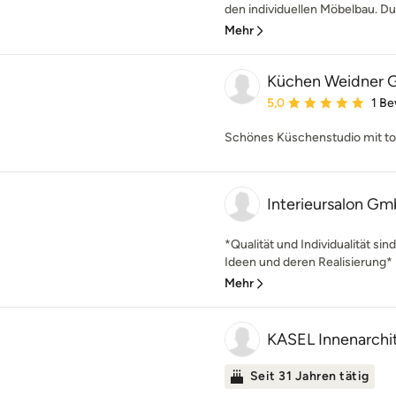
den individuellen Möbelbau. D
Mehr
Küchen Weidner
Durchschnittliche Bewe
5,0
1 B
Schönes Küschenstudio mit top
Interieursalon G
*Qualität und Individualität sin
Ideen und deren Realisierung* E
Mehr
KASEL Innenarchit
Seit 31 Jahren tätig