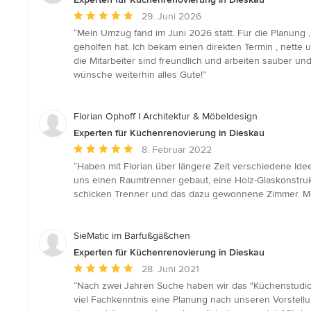
Durchschnittliche
29. Juni 2026
Bewertung:
“Mein Umzug fand im Juni 2026 statt. Für die Planung 
5
geholfen hat. Ich bekam einen direkten Termin , nett
von
die Mitarbeiter sind freundlich und arbeiten sauber 
5
wünsche weiterhin alles Gute!”
Sternen
Florian Ophoff I Architektur & Möbeldesign
Experten für Küchenrenovierung in Dieskau
Durchschnittliche
8. Februar 2022
Bewertung:
“Haben mit Florian über längere Zeit verschiedene Id
5
uns einen Raumtrenner gebaut, eine Holz-Glaskonstrukt
von
schicken Trenner und das dazu gewonnene Zimmer. Me
5
Sternen
SieMatic im Barfußgäßchen
Experten für Küchenrenovierung in Dieskau
Durchschnittliche
28. Juni 2021
Bewertung:
“Nach zwei Jahren Suche haben wir das "Küchenstudio 
5
viel Fachkenntnis eine Planung nach unseren Vorstellu
von