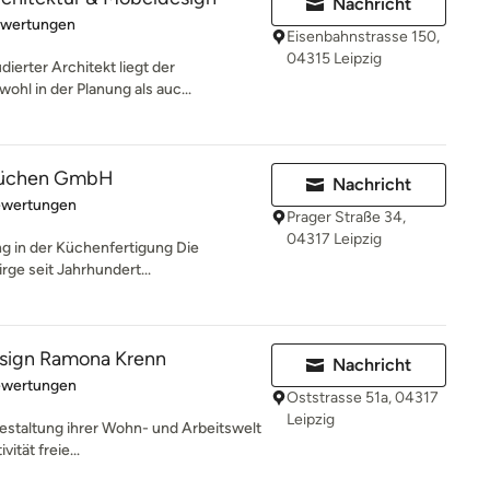
Nachricht
rtung: 5 von 5 Sternen
ewertungen
Eisenbahnstrasse 150,
04315 Leipzig
dierter Architekt liegt der
hl in der Planung als auc...
küchen GmbH
Nachricht
rtung: 5 von 5 Sternen
ewertungen
Prager Straße 34,
04317 Leipzig
ng in der Küchenfertigung Die
rge seit Jahrhundert...
sign Ramona Krenn
Nachricht
rtung: 5 von 5 Sternen
ewertungen
Oststrasse 51a, 04317
Leipzig
Gestaltung ihrer Wohn- und Arbeitswelt
vität freie...