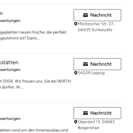
n
Nachricht
rtung: 5 von 5 Sternen
ewertungen
Möritzscher Str. 27,
04435 Schkeuditz
geplanten neuen Küche, die perfekt
bgestimmt ist? Dann...
stätten
Nachricht
rtung: 5 von 5 Sternen
ewertungen
04209 Leipzig
eit 2004. Wir freuen uns, Sie bei WIRTH
dürfen. W...
Nachricht
rtung: 5 von 5 Sternen
ewertungen
Oberdorf 13, 04683
Belgershain
rojekten rund um den Innenausbau und