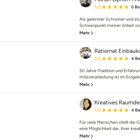
Durchschnittliche Bewe
5,0
6 B
Als gelernter Schreiner und stu
Schwerpunkt meiner Arbeit sowo
Mehr
Ratiomat Einbau
Durchschnittliche Bewe
5,0
4 B
50 Jahre Tradition und Erfahru
Holzverarbeitung ist im Erzgebi
Mehr
Kreatives Raumde
Durchschnittliche Bewe
5,0
4 B
Für viele Menschen stellt die 
eine Möglichkeit dar, ihrer kreati
Mehr