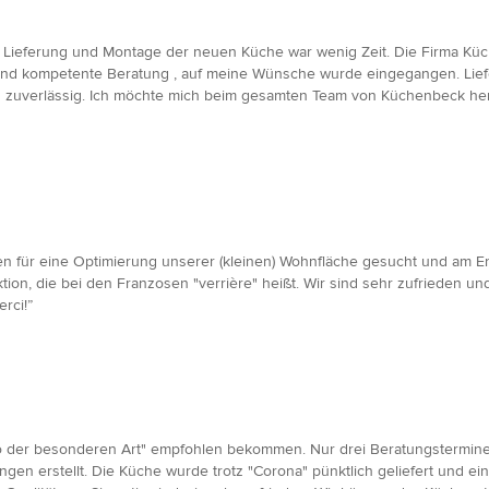
, Lieferung und Montage der neuen Küche war wenig Zeit. Die Firma Küch
e und kompetente Beratung , auf meine Wünsche wurde eingegangen. Lief
und zuverlässig. Ich möchte mich beim gesamten Team von Küchenbeck he
een für eine Optimierung unserer (kleinen) Wohnfläche gesucht und am 
ion, die bei den Franzosen "verrière" heißt. Wir sind sehr zufrieden 
rci!”
der besonderen Art" empfohlen bekommen. Nur drei Beratungstermine wa
ngen erstellt. Die Küche wurde trotz "Corona" pünktlich geliefert und 