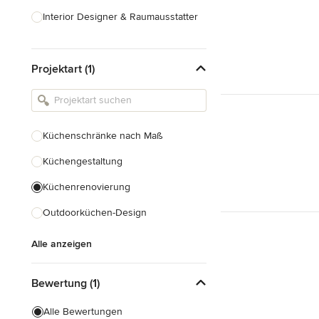
Interior Designer & Raumausstatter
Küchenplanung
Projektart (1)
Landschaftsarchitekten
Armaturen & Sanitärbedarf
Beleuchtung
Küchenschränke nach Maß
Einbauschränke
Küchengestaltung
Alle anzeigen
Küchenrenovierung
Outdoorküchen-Design
Alle anzeigen
Bewertung (1)
Alle Bewertungen