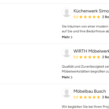
Küchenwerk Simo
Durchschnittliche Bewe
5,0
2 B
Sie träumen von einer modern 
auf Sie und Ihre Bedürfnisse a
Mehr
WIRTH Möbelwerk
Durchschnittliche Bewe
5,0
2 B
Qualität und Zuverlässigkeit s
Möbelwerkstätten begrüßen zu 
Mehr
Möbelbau Busch
Durchschnittliche Bewe
5,0
2 B
Wir begleiten Sie bei Ihren P