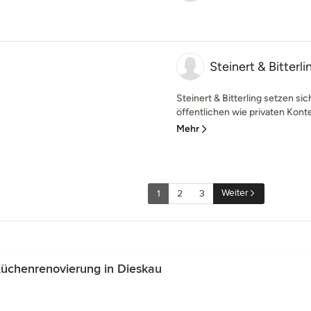
Steinert & Bitterli
Steinert & Bitterling setzen s
öffentlichen wie privaten Kontex
Mehr
Weiter
1
2
3
üchenrenovierung in Dieskau