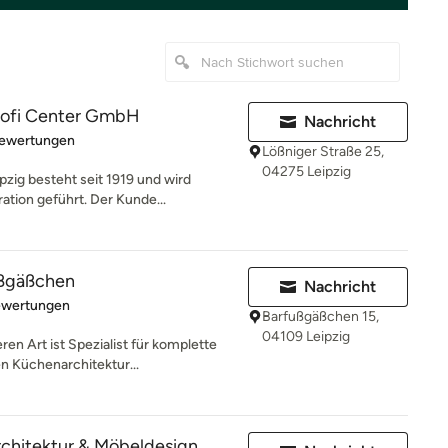
ofi Center GmbH
Nachricht
rtung: 4.9 von 5 Sternen
Bewertungen
Lößniger Straße 25,
04275 Leipzig
ig besteht seit 1919 und wird
ation geführt. Der Kunde...
ußgäßchen
Nachricht
rtung: 4.8 von 5 Sternen
ewertungen
Barfußgäßchen 15,
04109 Leipzig
n Art ist Spezialist für komplette
n Küchenarchitektur...
Architektur & Möbeldesign