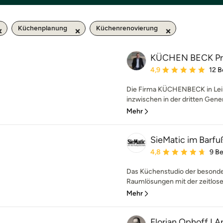
Küchenplanung
Küchenrenovierung
KÜCHEN BECK Pr
Durchschnittliche Bewe
4,9
12 
Die Firma KÜCHENBECK in Leipz
inzwischen in der dritten Gener
Mehr
SieMatic im Barf
Durchschnittliche Bewe
4,8
9 B
Das Küchenstudio der besondere
Raumlösungen mit der zeitlose
Mehr
Florian Ophoff I 