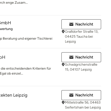
urch enge Zusam...
 GmbH
Nachricht
rtung: 5 von 5 Sternen
ewertung
Graßdorfer Straße 13,
04425 Taucha bei
 Beratung und eigener Tischlerei
Leipzig
mbH
Nachricht
Schwägrichenstraße
d die entscheidenden Kriterien für
15, 04107 Leipzig
gal ob einzel...
ekten Leipzig
Nachricht
Mittelstraße 56, 04463
Seifertshain bei Leipzig