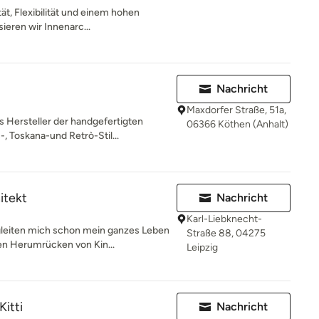
tät, Flexibilität und einem hohen
ieren wir Innenarc...
Nachricht
Maxdorfer Straße, 51a,
 Hersteller der handgefertigten
06366 Köthen (Anhalt)
Toskana-und Retrò-Stil...
itekt
Nachricht
Karl-Liebknecht-
leiten mich schon mein ganzes Leben
Straße 88, 04275
en Herumrücken von Kin...
Leipzig
Kitti
Nachricht