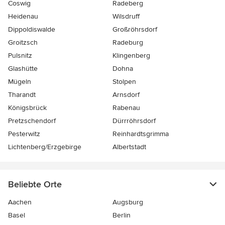
Coswig
Radeberg
Heidenau
Wilsdruff
Dippoldiswalde
Großröhrsdorf
Groitzsch
Radeburg
Pulsnitz
Klingenberg
Glashütte
Dohna
Mügeln
Stolpen
Tharandt
Arnsdorf
Königsbrück
Rabenau
Pretzschendorf
Dürrröhrsdorf
Pesterwitz
Reinhardtsgrimma
Lichtenberg/Erzgebirge
Albertstadt
Beliebte Orte
Aachen
Augsburg
Basel
Berlin