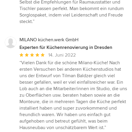
Selbst die Empfehlungen für Raumausstatter und
Tischler passen perfekt. Man bekommt ein rundum
Sorglospaket, indem viel Leidenschaft und Freude
steckt.”
MILANO küchen.werk GmbH
Experten für Küchenrenovierung in Dresden
Durchschnittliche
14. Juni 2022
Bewertung:
“Vielen Dank für die schöne Milano-Küche! Nach
5
ersten Versuchen bei anderen Küchenstudios hat
von
uns der Entwurf von Tilman Baldzer gleich viel
5
besser gefallen, weil er viel einfallsreicher war. Ein
Sternen
Lob auch an die Mitarbeiter/innen im Studio, die uns
zu Oberflächen usw. beraten haben sowie an die
Monteure, die in mehreren Tagen die Küche perfekt
installiert haben und super zuvorkommend und
freundlich waren. Wir haben uns einfach gut
aufgehoben und betreut gefühlt, was beim
Hausneubau von unschätzbarem Wert ist.”