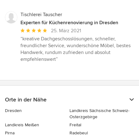
Tischlerei Tauscher
Experten für Küchenrenovierung in Dresden
Durchschnittliche
25. März 2021
Bewertung:
“kreative Dachgeschosslösungen, schneller,
5
freundlicher Service, wunderschöne Möbel, bestes
von
Handwerk, rundum zufrieden und absolut
5
empfehlenswert”
Sternen
Orte in der Nähe
Dresden
Landkreis Sächsische Schweiz-
Osterzgebirge
Landkreis Meißen
Freital
Pirna
Radebeul