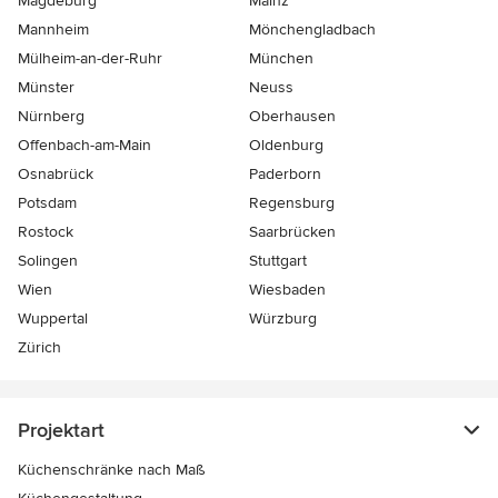
Magdeburg
Mainz
Mannheim
Mönchen­gladbach
Mülheim-an-der-Ruhr
München
Münster
Neuss
Nürnberg
Oberhausen
Offenbach-am-Main
Oldenburg
Osnabrück
Paderborn
Potsdam
Regensburg
Rostock
Saarbrücken
Solingen
Stuttgart
Wien
Wiesbaden
Wuppertal
Würzburg
Zürich
Projektart
Küchenschränke nach Maß