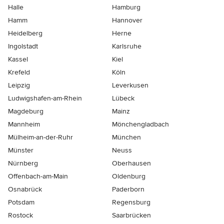
Halle
Hamburg
Hamm
Hannover
Heidelberg
Herne
Ingolstadt
Karlsruhe
Kassel
Kiel
Krefeld
Köln
Leipzig
Leverkusen
Ludwigshafen-am-Rhein
Lübeck
Magdeburg
Mainz
Mannheim
Mönchen­gladbach
Mülheim-an-der-Ruhr
München
Münster
Neuss
Nürnberg
Oberhausen
Offenbach-am-Main
Oldenburg
Osnabrück
Paderborn
Potsdam
Regensburg
Rostock
Saarbrücken