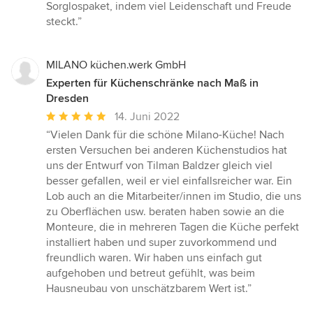
Sorglospaket, indem viel Leidenschaft und Freude
steckt.”
MILANO küchen.werk GmbH
Experten für Küchenschränke nach Maß in
Dresden
Durchschnittliche
14. Juni 2022
Bewertung:
“Vielen Dank für die schöne Milano-Küche! Nach
5
ersten Versuchen bei anderen Küchenstudios hat
von
uns der Entwurf von Tilman Baldzer gleich viel
5
besser gefallen, weil er viel einfallsreicher war. Ein
Sternen
Lob auch an die Mitarbeiter/innen im Studio, die uns
zu Oberflächen usw. beraten haben sowie an die
Monteure, die in mehreren Tagen die Küche perfekt
installiert haben und super zuvorkommend und
freundlich waren. Wir haben uns einfach gut
aufgehoben und betreut gefühlt, was beim
Hausneubau von unschätzbarem Wert ist.”