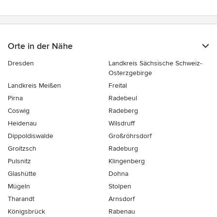
Orte in der Nähe
Dresden
Landkreis Sächsische Schweiz-
Osterzgebirge
Landkreis Meißen
Freital
Pirna
Radebeul
Coswig
Radeberg
Heidenau
Wilsdruff
Dippoldiswalde
Großröhrsdorf
Groitzsch
Radeburg
Pulsnitz
Klingenberg
Glashütte
Dohna
Mügeln
Stolpen
Tharandt
Arnsdorf
Königsbrück
Rabenau