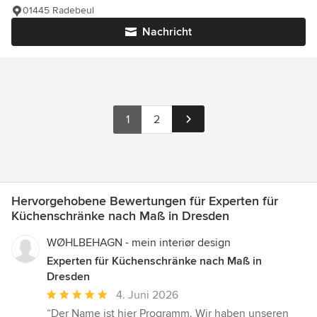
01445 Radebeul
Nachricht
1
2
Hervorgehobene Bewertungen für Experten für
Küchenschränke nach Maß in Dresden
WØHLBEHAGN - mein interiør design
Experten für Küchenschränke nach Maß in
Dresden
Durchschnittliche
4. Juni 2026
Bewertung:
“Der Name ist hier Programm. Wir haben unseren