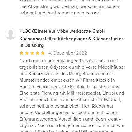
Zukunft sicherlich auf Holz Total zurück kommen.
Die Abwicklung war zeitnah, die Kommunikation
sehr gut und das Ergebnis noch besser.”
KLOCKE Interieur Möbelwerkstätte GmbH
Küchenhersteller, Küchenplaner & Küchenstudios
in Duisburg
Durchschnittliche
4. Dezember 2022
Bewertung:
“Nach einer über einjährigen frustrierenden und
5
ergebnislosen Odyssee durch diverse Möbelhäuser
von
und Küchenstudios des Ruhrgebietes und des
5
Münsterlandes entdeckten wir Firma Klocke in
Sternen
Borken. Schon der erste Kontakt begeisterte uns.
Eine erste Planung mit Millimeterpapier, Lineal und
Bleistift sprach uns sehr an. Alles sehr individuell,
sehr schnell und verständlich. Herr Ridder hat
unsere Vorstellungen visualisiert und mit seinen
Erfahrungswerten, Vorschlägen und Ideen kreativ
ergänzt. Nach nur drei gemeinsamen Terminen war