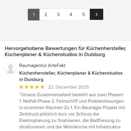
1
2
3
4
5
Hervorgehobene Bewertungen für Küchenhersteller,
Küchenplaner & Küchenstudios in Duisburg
Raumagentur ArteFakt
Küchenhersteller, Küchenplaner & Küchenstudios
in Duisburg
Durchschnittliche
22. Dezember 2025
Bewertung:
“Unsere Zusammenarbeit besteht aus zwei Phasen:
5
1. Notfall-Phase 2. Feinschliff und Problemlösungen
von
in einzelnen Räumen Zu 1. Ein Bauträger Projekt mit
5
Zeitdruck plötzlich kurz vor Schluss die
Sternen
Elektroplanung zu finalisieren, die Badfliesung zu
strukturieren und die Wohnküche mit Infrastruktur