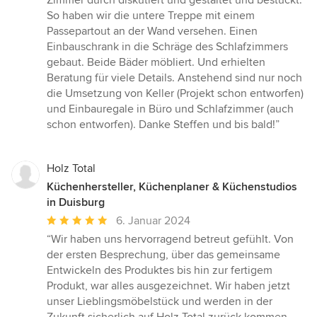
Zimmer durch diskutiert und gestaltet und bestückt.
So haben wir die untere Treppe mit einem
Passepartout an der Wand versehen. Einen
Einbauschrank in die Schräge des Schlafzimmers
gebaut. Beide Bäder möbliert. Und erhielten
Beratung für viele Details. Anstehend sind nur noch
die Umsetzung von Keller (Projekt schon entworfen)
und Einbauregale in Büro und Schlafzimmer (auch
schon entworfen). Danke Steffen und bis bald!”
Holz Total
Küchenhersteller, Küchenplaner & Küchenstudios
in Duisburg
Durchschnittliche
6. Januar 2024
Bewertung:
“Wir haben uns hervorragend betreut gefühlt. Von
5
der ersten Besprechung, über das gemeinsame
von
Entwickeln des Produktes bis hin zur fertigem
5
Produkt, war alles ausgezeichnet. Wir haben jetzt
Sternen
unser Lieblingsmöbelstück und werden in der