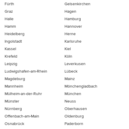
Fürth
Gelsenkirchen
Graz
Hagen
Halle
Hamburg
Hamm
Hannover
Heidelberg
Herne
Ingolstadt
Karlsruhe
Kassel
Kiel
Krefeld
Köln
Leipzig
Leverkusen
Ludwigshafen-am-Rhein
Lübeck
Magdeburg
Mainz
Mannheim
Mönchen­gladbach
Mülheim-an-der-Ruhr
München
Münster
Neuss
Nürnberg
Oberhausen
Offenbach-am-Main
Oldenburg
Osnabrück
Paderborn