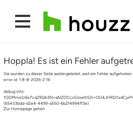
Hoppla! Es ist ein Fehler aufgetr
Sie wurden zu dieser Seite weitergeleitet, weil ein Fehler aufgetreten i
error id: 1:8-8-2026-2:16
debug info:
1ODMmxSr6x7cq29Qb3N+aNZOCcnGowIhS2i+OO4JHRDi1xdCyrP4
(65433bdd-d2e4-4499-a550-6b2f4994ff3e)
Zur Homepage gehen