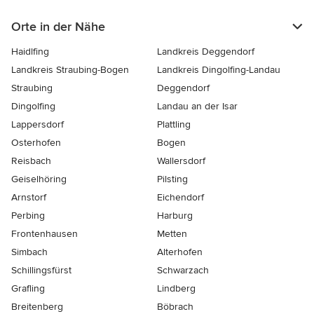
Orte in der Nähe
Haidlfing
Landkreis Deggendorf
Landkreis Straubing-Bogen
Landkreis Dingolfing-Landau
Straubing
Deggendorf
Dingolfing
Landau an der Isar
Lappersdorf
Plattling
Osterhofen
Bogen
Reisbach
Wallersdorf
Geiselhöring
Pilsting
Arnstorf
Eichendorf
Perbing
Harburg
Frontenhausen
Metten
Simbach
Alterhofen
Schillingsfürst
Schwarzach
Grafling
Lindberg
Breitenberg
Böbrach