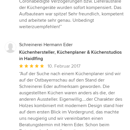
Coronabedigte Verzögerungen bzw. Lieferausfälle
der Küchengeräte wurden sofort kompensiert. Das
Aufbauteam war spitze! Sehr freundlich, kompetent
und arbeitete sehr genau. Unbedingt
weiterzuempfehlen!”
Schreinerei Hermann Eder
Küchenhersteller, Küchenplaner & Küchenstudios
in Haidlfing
Durchschnittliche
10. Februar 2017
Bewertung:
“Auf der Suche nach einem Küchenplaner sind wir
5
auf der Ostbayernschau auf den Stand der
von
Schreinerei Eder aufmerksam geworden. Die
5
ausgestellten Küchen waren anders als die, der
Sternen
anderen Aussteller. Eigenwillig….der Charakter des
Holzes kombiniert mit modernem Design stand hier
auf dem ersten Blick im Vordergrund, das machte
uns neugierig und wir vereinbarten einen
Beratungstermin mit Herrn Eder. Schon beim