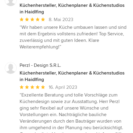
Küchenhersteller, Küchenplaner & Küchenstudios
in Haidlfing
Durchschnittliche
8. Mai 2023
Bewertung:
“Wir haben unsere Küche umbauen lassen und sind
5
mit dem Ergebnis vollstens zufrieden! Top Service,
von
zuverlässig und mit guten Ideen. Klare
5
Weiterempfehlung!”
Sternen
Perzl - Design S.R.L.
Küchenhersteller, Küchenplaner & Küchenstudios
in Haidlfing
Durchschnittliche
16. April 2023
Bewertung:
“Exzellente Beratung und tolle Vorschläge zum
5
Küchendesign sowie zur Ausstattung. Herr Perzl
von
ging sehr flexibel auf unsere Wünsche und
5
Vorstellungen ein. Nachträgliche bauliche
Sternen
Veränderungen durch den Bauträger wurden von
ihm umgehend in der Planung neu berücksichtigt.