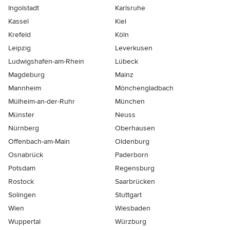
Ingolstadt
Karlsruhe
Kassel
Kiel
Krefeld
Köln
Leipzig
Leverkusen
Ludwigshafen-am-Rhein
Lübeck
Magdeburg
Mainz
Mannheim
Mönchen­gladbach
Mülheim-an-der-Ruhr
München
Münster
Neuss
Nürnberg
Oberhausen
Offenbach-am-Main
Oldenburg
Osnabrück
Paderborn
Potsdam
Regensburg
Rostock
Saarbrücken
Solingen
Stuttgart
Wien
Wiesbaden
Wuppertal
Würzburg