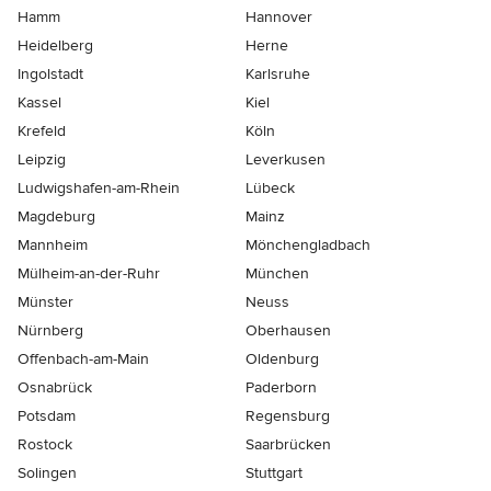
Hamm
Hannover
Heidelberg
Herne
Ingolstadt
Karlsruhe
Kassel
Kiel
Krefeld
Köln
Leipzig
Leverkusen
Ludwigshafen-am-Rhein
Lübeck
Magdeburg
Mainz
Mannheim
Mönchen­gladbach
Mülheim-an-der-Ruhr
München
Münster
Neuss
Nürnberg
Oberhausen
Offenbach-am-Main
Oldenburg
Osnabrück
Paderborn
Potsdam
Regensburg
Rostock
Saarbrücken
Solingen
Stuttgart