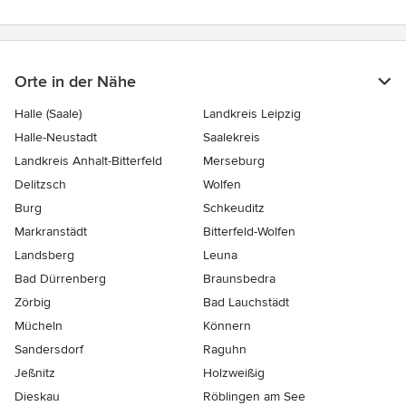
Orte in der Nähe
Halle (Saale)
Landkreis Leipzig
Halle-Neustadt
Saalekreis
Landkreis Anhalt-Bitterfeld
Merseburg
Delitzsch
Wolfen
Burg
Schkeuditz
Markranstädt
Bitterfeld-Wolfen
Landsberg
Leuna
Bad Dürrenberg
Braunsbedra
Zörbig
Bad Lauchstädt
Mücheln
Könnern
Sandersdorf
Raguhn
Jeßnitz
Holzweißig
Dieskau
Röblingen am See