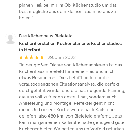
von
planen ließ bei mir im Obi Küchenstudio um das
5
best mögliche aus dem kleinen Raum heraus zu
Sternen
holen.”
Das Küchenhaus Bielefeld
Küchenhersteller, Küchenplaner & Küchenstudios
in Herford
Durchschnittliche
29. Juni 2022
Bewertung:
“In der großen Dichte von Küchenanbietern ist das
5
Küchenhaus Bielefeld für meine Frau und mich
von
etwas Besonderes! Dies betrifft nicht nur die
5
vorausgegangenen Situationsanalyse, die perfekt
Sternen
durchgeführt wurde, und die nachfolgende Planung,
die uns voll zufrieden gestellt hat, sondern auch
Anlieferung und Montage. Perfekter geht nicht
mehr. Und unsere Küche wurde nach Karlsruhe
geliefert, also 480 km, von Bielefeld entfernt. Jetzt
kann man ja meinen Karlsruhe hätte genügend gute
Küchenanbieter. Wir hatten uns im Vorfeld natürlich