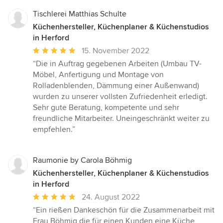
Tischlerei Matthias Schulte
Küchenhersteller, Küchenplaner & Küchenstudios
in Herford
Durchschnittliche
15. November 2022
Bewertung:
“Die in Auftrag gegebenen Arbeiten (Umbau TV-
5
Möbel, Anfertigung und Montage von
von
Rolladenblenden, Dämmung einer Außenwand)
5
wurden zu unserer vollsten Zufriedenheit erledigt.
Sternen
Sehr gute Beratung, kompetente und sehr
freundliche Mitarbeiter. Uneingeschränkt weiter zu
empfehlen.”
Raumonie by Carola Böhmig
Küchenhersteller, Küchenplaner & Küchenstudios
in Herford
Durchschnittliche
24. August 2022
Bewertung:
“Ein rießen Dankeschön für die Zusammenarbeit mit
5
Frau Böhmig die für einen Kunden eine Küche