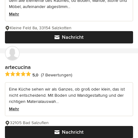
dem alle Elemente des Raumes, ob Böden, Wände, Stoffe und
Möbel, aufeinander abgestimm...
Mehr
Kleine Feld 8a, 33154 Salzkotten
Nachricht
artecucina
Durchschnittliche Bewertung: 5 von 5 Sternen
5,0
(7 Bewertungen)
Eine Küche sehen wir als Ganzes, ob groß oder klein, das ist
nicht entscheidend. Mit Boden und Wandgestaltung und der
richtigen Materialauswah...
Mehr
32105 Bad Salzuflen
Nachricht