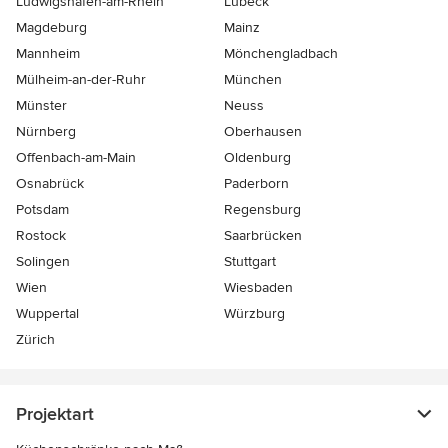
Ludwigshafen-am-Rhein
Lübeck
Magdeburg
Mainz
Mannheim
Mönchen­gladbach
Mülheim-an-der-Ruhr
München
Münster
Neuss
Nürnberg
Oberhausen
Offenbach-am-Main
Oldenburg
Osnabrück
Paderborn
Potsdam
Regensburg
Rostock
Saarbrücken
Solingen
Stuttgart
Wien
Wiesbaden
Wuppertal
Würzburg
Zürich
Projektart