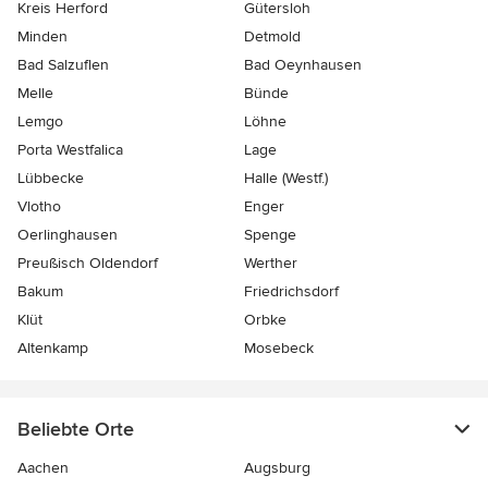
Kreis Herford
Gütersloh
Minden
Detmold
Bad Salzuflen
Bad Oeynhausen
Melle
Bünde
Lemgo
Löhne
Porta Westfalica
Lage
Lübbecke
Halle (Westf.)
Vlotho
Enger
Oerlinghausen
Spenge
Preußisch Oldendorf
Werther
Bakum
Friedrichsdorf
Klüt
Orbke
Altenkamp
Mosebeck
Beliebte Orte
Aachen
Augsburg