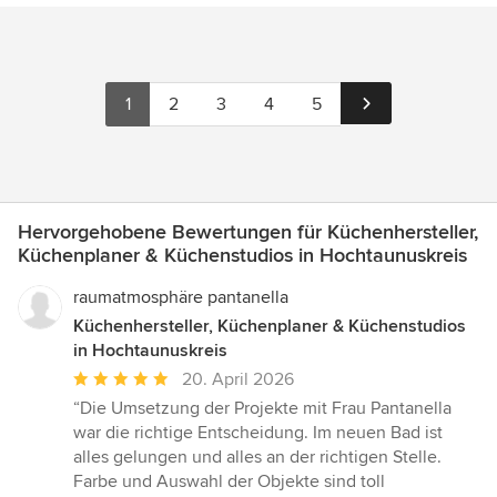
1
2
3
4
5
Hervorgehobene Bewertungen für Küchenhersteller,
Küchenplaner & Küchenstudios in Hochtaunuskreis
raumatmosphäre pantanella
Küchenhersteller, Küchenplaner & Küchenstudios
in Hochtaunuskreis
Durchschnittliche
20. April 2026
Bewertung:
“Die Umsetzung der Projekte mit Frau Pantanella
5
war die richtige Entscheidung. Im neuen Bad ist
von
alles gelungen und alles an der richtigen Stelle.
5
Farbe und Auswahl der Objekte sind toll