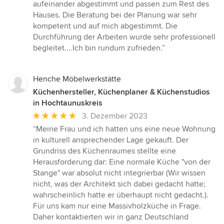
Sternen
aufeinander abgestimmt und passen zum Rest des
Hauses. Die Beratung bei der Planung war sehr
kompetent und auf mich abgestimmt. Die
Durchführung der Arbeiten wurde sehr professionell
begleitet....Ich bin rundum zufrieden.”
Henche Möbelwerkstätte
Küchenhersteller, Küchenplaner & Küchenstudios
in Hochtaunuskreis
Durchschnittliche
3. Dezember 2023
Bewertung:
“Meine Frau und ich hatten uns eine neue Wohnung
5
in kulturell ansprechender Lage gekauft. Der
von
Grundriss des Küchenraumes stellte eine
5
Herausforderung dar: Eine normale Küche "von der
Sternen
Stange" war absolut nicht integrierbar (Wir wissen
nicht, was der Architekt sich dabei gedacht hatte;
wahrscheinlich hatte er überhaupt nicht gedacht.).
Für uns kam nur eine Massivholzküche in Frage.
Daher kontaktierten wir in ganz Deutschland