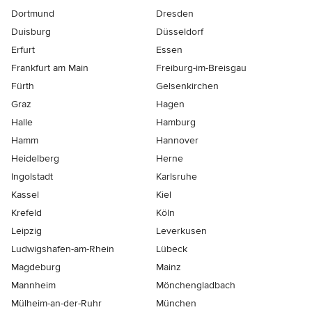
Dortmund
Dresden
Duisburg
Düsseldorf
Erfurt
Essen
Frankfurt am Main
Freiburg-im-Breisgau
Fürth
Gelsenkirchen
Graz
Hagen
Halle
Hamburg
Hamm
Hannover
Heidelberg
Herne
Ingolstadt
Karlsruhe
Kassel
Kiel
Krefeld
Köln
Leipzig
Leverkusen
Ludwigshafen-am-Rhein
Lübeck
Magdeburg
Mainz
Mannheim
Mönchen­gladbach
Mülheim-an-der-Ruhr
München