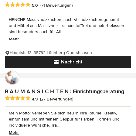
Durchschnittliche Bewertung: 5 von 5 Sternen
5,0
(71 Bewertungen)
HENCHE Massivholzküchen, auch Vollholzküchen genannt
und Möbel aus Massivholz - schadstofffrei und naturbelassen -
sind besonders auch für All...
Mehr
Hauptstr. 13, 35792 Löhnberg-Obershausen
Nachricht
R A U M A N S I C H T E N : Einrichtungsberatung
Durchschnittliche Bewertung: 4.9 von 5 Sternen
4,9
(27 Bewertungen)
Mein Motto: Verlieben Sie sich neu in Ihre Räume! Kreativ,
einfühlsam und mit feinem Gespür für Farben, Formen und
individuelle Wünsche. Tra...
Mehr