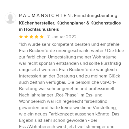
R A U M A N S I C H T E N : Einrichtungsberatung
Küchenhersteller, Küchenplaner & Küchenstudios
in Hochtaunuskreis
Durchschnittliche
7. Januar 2022
Bewertung:
“Ich wurde sehr kompetent beraten und empfehle
5
Frau Böckenförde uneingeschränkt weiter ! Die Idee
von
zur farblichen Umgestaltung meiner Wohnräume
5
war recht spontan entstanden und sollte kurzfristig
Sternen
umgesetzt werden. Frau Böckenförde war gleich
interessiert an der Beratung und zu meinem Glück
auch zeitnah verfügbar. Die persönliche vor-Ort-
Beratung war sehr angenehm und professionell.
Nach jahrelanger „Rot-Phase“ im Ess- und
Wohnbereich war ich regelrecht farbenblind
geworden und hatte keine wirkliche Vorstellung,
wie ein neues Farbkonzept aussehen könnte. Das
Ergebnis ist sehr schön geworden - der
Ess-/Wohnbereich wirkt jetzt viel stimmiger und