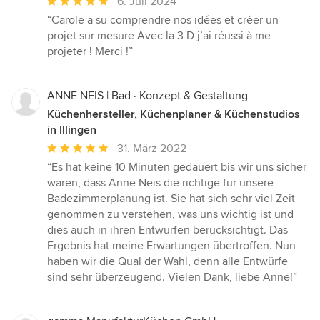
Durchschnittliche
6. Juli 2024
Bewertung:
“Carole a su comprendre nos idées et créer un
5
projet sur mesure Avec la 3 D j’ai réussi à me
von
projeter ! Merci !”
5
Sternen
ANNE NEIS | Bad · Konzept & Gestaltung
Küchenhersteller, Küchenplaner & Küchenstudios
in Illingen
Durchschnittliche
31. März 2022
Bewertung:
“Es hat keine 10 Minuten gedauert bis wir uns sicher
5
waren, dass Anne Neis die richtige für unsere
von
Badezimmerplanung ist. Sie hat sich sehr viel Zeit
5
genommen zu verstehen, was uns wichtig ist und
Sternen
dies auch in ihren Entwürfen berücksichtigt. Das
Ergebnis hat meine Erwartungen übertroffen. Nun
haben wir die Qual der Wahl, denn alle Entwürfe
sind sehr überzeugend. Vielen Dank, liebe Anne!”