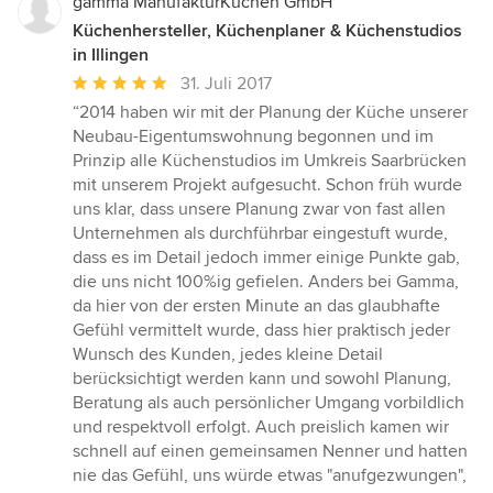
gamma ManufakturKüchen GmbH
Küchenhersteller, Küchenplaner & Küchenstudios
in Illingen
Durchschnittliche
31. Juli 2017
Bewertung:
“2014 haben wir mit der Planung der Küche unserer
5
Neubau-Eigentumswohnung begonnen und im
von
Prinzip alle Küchenstudios im Umkreis Saarbrücken
5
mit unserem Projekt aufgesucht. Schon früh wurde
Sternen
uns klar, dass unsere Planung zwar von fast allen
Unternehmen als durchführbar eingestuft wurde,
dass es im Detail jedoch immer einige Punkte gab,
die uns nicht 100%ig gefielen. Anders bei Gamma,
da hier von der ersten Minute an das glaubhafte
Gefühl vermittelt wurde, dass hier praktisch jeder
Wunsch des Kunden, jedes kleine Detail
berücksichtigt werden kann und sowohl Planung,
Beratung als auch persönlicher Umgang vorbildlich
und respektvoll erfolgt. Auch preislich kamen wir
schnell auf einen gemeinsamen Nenner und hatten
nie das Gefühl, uns würde etwas "anufgezwungen",