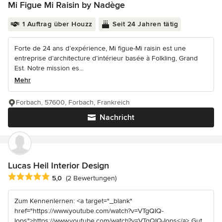
Mi Figue Mi Raisin by Nadège
1 Auftrag über Houzz
Seit 24 Jahren tätig
Forte de 24 ans d’expérience, Mi figue-Mi raisin est une
entreprise d’architecture d’intérieur basée à Folkling, Grand
Est. Notre mission es...
Mehr
Forbach, 57600, Forbach, Frankreich
Nachricht
Lucas Heil Interior Design
Durchschnittliche Bewertung: 5 von 5 Sternen
5,0
(2 Bewertungen)
Zum Kennenlernen: <a target="_blank"
href="https://www.youtube.com/watch?v=VTgQIQ-
Iops">https://www.youtube.com/watch?v=VTgQIQ-Iops</a> Gut...