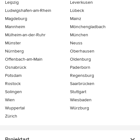
Leipzig
Leverkusen
Ludwigshafen-am-Rhein
Lübeck
Magdeburg
Mainz
Mannheim
Mönchen­gladbach
Mülheim-an-der-Ruhr
München
Münster
Neuss
Nürnberg
Oberhausen
Offenbach-am-Main
Oldenburg
Osnabrück
Paderborn
Potsdam
Regensburg
Rostock
Saarbrücken
Solingen
Stuttgart
Wien
Wiesbaden
Wuppertal
Würzburg
Zürich
Projektart