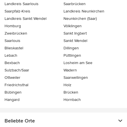
Landkreis Saarlouis
Saarbrücken
Saarpfalz-Kreis
Landkreis Neunkirchen
Landkreis Sankt Wendel
Neunkirchen (Saar)
Homburg
Völklingen
Zweibrücken
Sankt Ingbert
Saarlouis
Sankt Wendel
Blieskastel
Dillingen
Lebach
Püttlingen
Bexbach
Losheim am See
Sulzbach/Saar
Wadern
Ottweiler
Saarwellingen
Friedrichsthal
Holz
Bübingen
Brücken
Hangard
Hornbach
Beliebte Orte