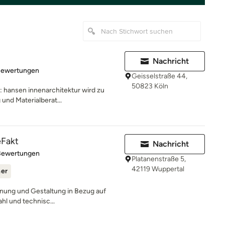
Nachricht
rtung: 4.9 von 5 Sternen
Bewertungen
Geisselstraße 44,
50823 Köln
: hansen innenarchitektur wird zu
und Materialberat...
eFakt
Nachricht
rtung: 5 von 5 Sternen
Bewertungen
Platanenstraße 5,
42119 Wuppertal
ner
lanung und Gestaltung in Bezug auf
hl und technisc...