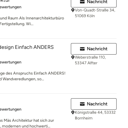
ektur
Nachricht
rtung: 4.9 von 5 Sternen
Bewertungen
Von-Quadt-Straße 34,
51069 Köln
und Raum Als Innenarchitekturbüro
ertigstellung. Wi...
design Einfach ANDERS
Nachricht
Weberstraße 110,
rtung: 5 von 5 Sternen
Bewertungen
53347 Alfter
rage des Anspruchs Einfach ANDERS!
d Wandveredlungen, so...
Nachricht
rtung: 4.9 von 5 Sternen
Bewertungen
Königstraße 44, 53332
Bornheim
s Mäs Architektur hat sich zur
, modernen und hochwerti...