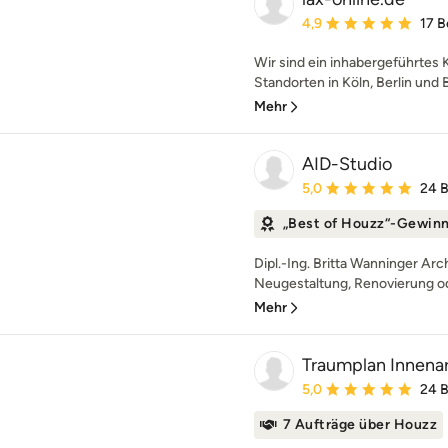
Durchschnittliche Bewe
4,9
17 
Wir sind ein inhabergeführtes 
Standorten in Köln, Berlin und B
Mehr
AID-Studio
Durchschnittliche Bewe
5,0
24 
„Best of Houzz“-Gewin
Dipl.-Ing. Britta Wanninger Arc
Neugestaltung, Renovierung o
Mehr
Traumplan Innenar
Durchschnittliche Bewe
5,0
24 
7 Aufträge über Houzz