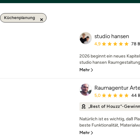
Küchenplanung
studio hansen
Durchschnittliche Bewe
4,9
78 
2026 beginnt ein neues Kapitel
studio hansen Raumgestaltung 
Mehr
Raumagentur Art
Durchschnittliche Bewe
5,0
44 
„Best of Houzz“-Gewin
Natürlich ist es wichtig, daß P
beste Funktionalität, Materialwa
Mehr