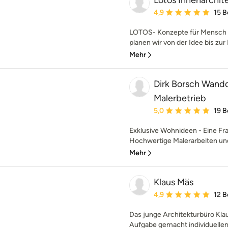
Lotos Innenarchit
Durchschnittliche Bewe
4,9
15 
LOTOS- Konzepte für Mensch 
planen wir von der Idee bis zur F
Mehr
Dirk Borsch Wand
Malerbetrieb
Durchschnittliche Bewe
5,0
19 
Exklusive Wohnideen - Eine F
Hochwertige Malerarbeiten un
Mehr
Klaus Mäs
Durchschnittliche Bewe
4,9
12 
Das junge Architekturbüro Klau
Aufgabe gemacht individuellen