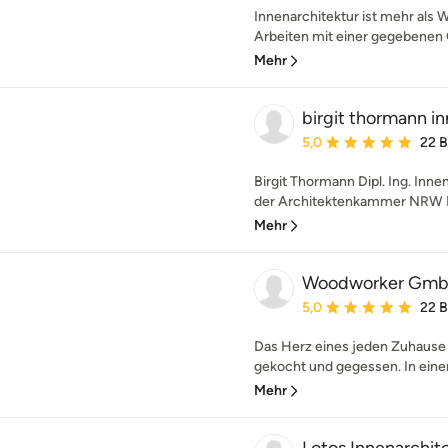
Innenarchitektur ist mehr als 
Arbeiten mit einer gegebenen 
Mehr
birgit thormann i
Durchschnittliche Bewe
5,0
22 
Birgit Thormann Dipl. Ing. Inne
der Architektenkammer NRW Me
Mehr
Woodworker Gmb
Durchschnittliche Bewe
5,0
22 
Das Herz eines jeden Zuhause i
gekocht und gegessen. In eine
Mehr