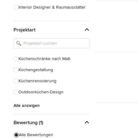
Interior Designer & Raumausstatter
Küchenplanung
Projektart
Landschaftsarchitekten
Armaturen & Sanitärbedarf
Beleuchtung
Küchenschränke nach Maß
Einbauschränke
Küchengestaltung
Alle anzeigen
Küchenrenovierung
Outdoorküchen-Design
Alle anzeigen
Bewertung (1)
Alle Bewertungen