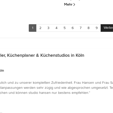
Mehr
Weite
1
2
3
4
5
6
7
8
9
er, Küchenplaner & Küchenstudios in Köln
öln
lich und zu unserer kompletten Zufriedenheit. Frau Hansen und Frau Sa
ktanpassungen werden sehr zügig und wie abgesprochen umgesetzt. Te
uchen und können studio hansen nur bestens empfehlen.”