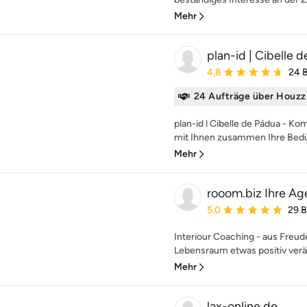
Mehr
plan-id | Cibelle 
Durchschnittliche Bewe
4,8
24 
24 Aufträge über Houzz
plan-id l Cibelle de Pádua - K
mit Ihnen zusammen Ihre Bedü
Mehr
rooom.biz Ihre Ag
Durchschnittliche Bewe
5,0
29 
Interiour Coaching - aus Freud
Lebensraum etwas positiv verä
Mehr
lax-online.de