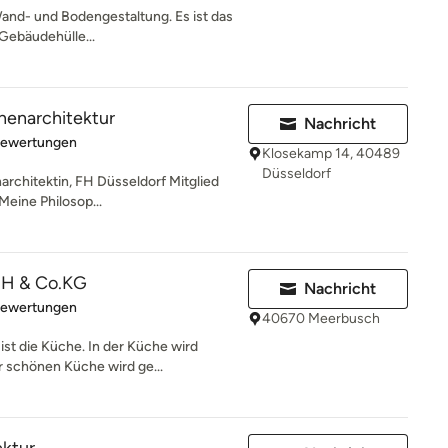
Wand- und Bodengestaltung. Es ist das
Gebäudehülle...
nnenarchitektur
Nachricht
rtung: 5 von 5 Sternen
Bewertungen
Klosekamp 14, 40489
Düsseldorf
narchitektin, FH Düsseldorf Mitglied
ine Philosop...
H & Co.KG
Nachricht
rtung: 5 von 5 Sternen
Bewertungen
40670 Meerbusch
st die Küche. In der Küche wird
r schönen Küche wird ge...