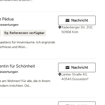
de Pádua
Nachricht
rtung: 4.8 von 5 Sternen
Bewertungen
Raderberger Str. 202,
50968 Köln
Referenzen verfügbar
ompetenz für Innenräume. Ich ergründe
rfnisse und Wün...
entin für Schönheit
Nachricht
rtung: 5 von 5 Sternen
Bewertungen
Lanker Straße 40,
40545 Düsseldorf
e am Wohnen! Für alle, die in ihrem
ndern möchten. Od...