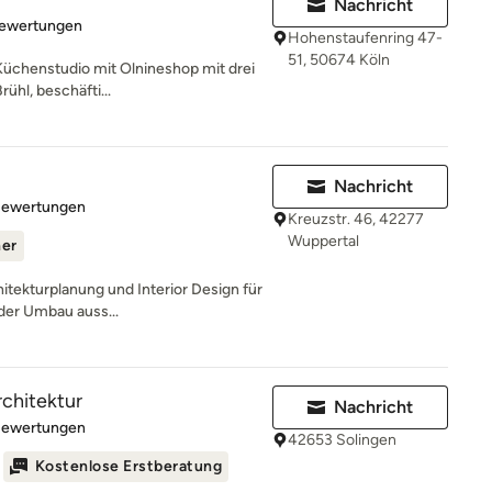
Nachricht
rtung: 4.9 von 5 Sternen
Bewertungen
Hohenstaufenring 47-
51, 50674 Köln
Küchenstudio mit Olnineshop mit drei
rühl, beschäfti...
Nachricht
rtung: 5 von 5 Sternen
Bewertungen
Kreuzstr. 46, 42277
Wuppertal
ner
hitekturplanung und Interior Design für
der Umbau auss...
chitektur
Nachricht
rtung: 5 von 5 Sternen
Bewertungen
42653 Solingen
Kostenlose Erstberatung