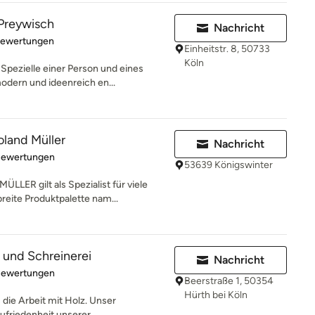
Preywisch
Nachricht
rtung: 4.9 von 5 Sternen
Bewertungen
Einheitstr. 8, 50733
Köln
Spezielle einer Person und eines
dern und ideenreich en...
land Müller
Nachricht
rtung: 5 von 5 Sternen
Bewertungen
53639 Königswinter
R gilt als Spezialist für viele
reite Produktpalette nam...
und Schreinerei
Nachricht
rtung: 5 von 5 Sternen
Bewertungen
Beerstraße 1, 50354
Hürth bei Köln
s die Arbeit mit Holz. Unser
ufriedenheit unserer...