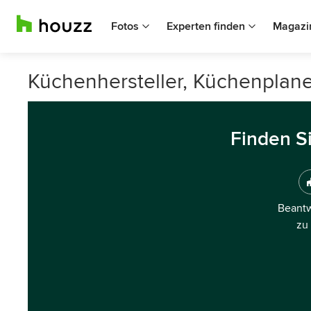
Fotos
Experten finden
Magazi
Küchenhersteller, Küchenplane
Finden S
Beantw
zu