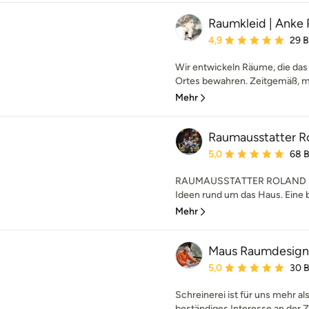
Raumkleid | Anke 
Durchschnittliche Bewe
4,9
29 
Wir entwickeln Räume, die das 
Ortes bewahren. Zeitgemäß, mo
Mehr
Raumausstatter Ro
Durchschnittliche Bewe
5,0
68 
RAUMAUSSTATTER ROLAND MÜLLE
Ideen rund um das Haus. Eine b
Mehr
Maus Raumdesign 
Durchschnittliche Bewe
5,0
30 
Schreinerei ist für uns mehr al
beständiges Interesse an der Z