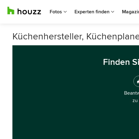
Fotos
Experten finden
Magazi
Küchenhersteller, Küchenplane
Finden S
Beantw
zu