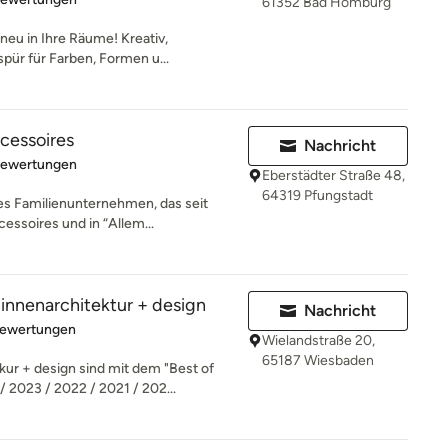
61352 Bad Homburg
neu in Ihre Räume! Kreativ,
pür für Farben, Formen u...
cessoires
Nachricht
rtung: 5 von 5 Sternen
Bewertungen
Eberstädter Straße 48,
64319 Pfungstadt
es Familienunternehmen, das seit
essoires und in “Allem...
nenarchitektur + design
Nachricht
rtung: 5 von 5 Sternen
Bewertungen
Wielandstraße 20,
65187 Wiesbaden
r + design sind mit dem "Best of
2023 / 2022 / 2021 / 202...