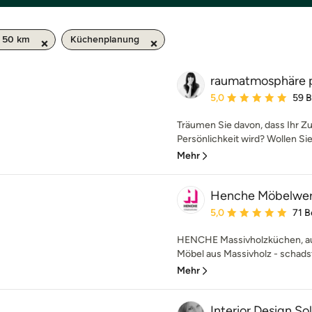
/ 50 km
Küchenplanung
raumatmosphäre p
Durchschnittliche Bewe
5,0
59 
Träumen Sie davon, dass Ihr Z
Persönlichkeit wird? Wollen Sie
Mehr
Henche Möbelwer
Durchschnittliche Bewe
5,0
71 
HENCHE Massivholzküchen, au
Möbel aus Massivholz - schadsto
Mehr
Interior Design So