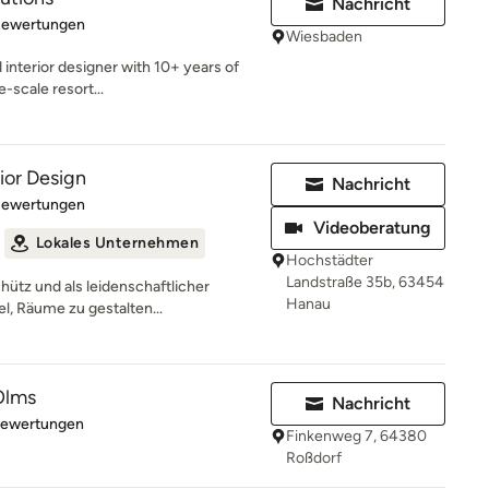
Nachricht
rtung: 4.8 von 5 Sternen
Bewertungen
Wiesbaden
interior designer with 10+ years of
e-scale resort...
ior Design
Nachricht
rtung: 5 von 5 Sternen
Bewertungen
Videoberatung
Lokales Unternehmen
Hochstädter
Landstraße 35b, 63454
ütz und als leidenschaftlicher
Hanau
el, Räume zu gestalten...
Olms
Nachricht
rtung: 5 von 5 Sternen
Bewertungen
Finkenweg 7, 64380
Roßdorf