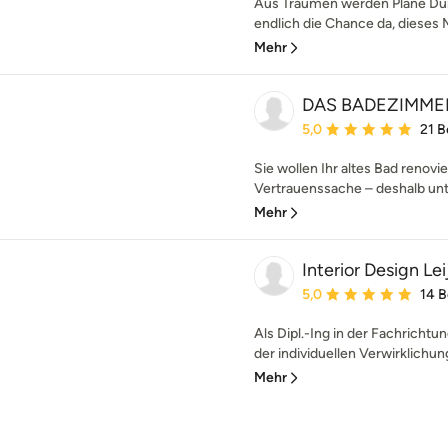
Aus Träumen werden Pläne Dur
endlich die Chance da, dieses 
Mehr
DAS BADEZIMME
Durchschnittliche Bewe
5,0
21 
Sie wollen Ihr altes Bad renovi
Vertrauenssache – deshalb unte
Mehr
Interior Design Le
Durchschnittliche Bewe
5,0
14 
Als Dipl.-Ing in der Fachrichtun
der individuellen Verwirklichun
Mehr