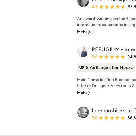
Durchschnittliche Bewe
4,8
33 
An award-winning and certified 
international experience in larg
Mehr
REFUGIUM - Inter
Durchschnittliche Bewe
5,0
24 
8 Aufträge über Houzz
Mein Name ist Tino Büchsensch
Interior Designer ist es mein Zi
Mehr
Innenarchitektur 
Durchschnittliche Bewe
5,0
36 