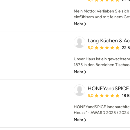
Mein Motto: Verlieben Sie sich 
einfühlsam und mit feinem Ges
Mehr
Lang Küchen & Ac
Durchschnittliche Bewe
5,0
22 
Unser Haus ist ein gewachsen
1875 in den Bereichen Tischacc
Mehr
HONEYandSPICE in
Durchschnittliche Bewe
5,0
18 
HONEYandSPICE innenarchiteku
Houzz" - AWARD 2025 / 2024 / 
Mehr