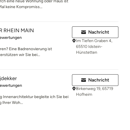
ch eine neue Wohnung oder Haus ist
Mal keine Kompromiss...
R RHEIN MAIN
Nachricht
rtung: 5 von 5 Sternen
Bewertungen
Im Tiefen Graben 4,
65510 Idstein-
eren? Eine Badrenovierung ist
Hünstetten
rstützen wir Sie bei...
ijdekker
Nachricht
rtung: 5 von 5 Sternen
Bewertungen
Birkenweg 19, 65719
Hofheim
g Innenarchitektur begleite ich Sie bei
g Ihrer Woh...