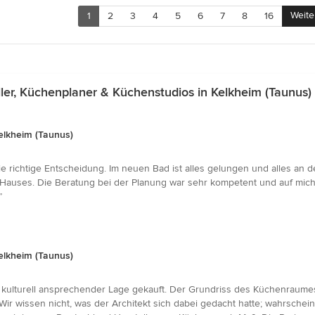
Weite
1
2
3
4
5
6
7
8
16
r, Küchenplaner & Küchenstudios in Kelkheim (Taunus)
elkheim (Taunus)
e richtige Entscheidung. Im neuen Bad ist alles gelungen und alles an d
 Hauses. Die Beratung bei der Planung war sehr kompetent und auf mic
”
elkheim (Taunus)
kulturell ansprechender Lage gekauft. Der Grundriss des Küchenraumes 
Wir wissen nicht, was der Architekt sich dabei gedacht hatte; wahrschein