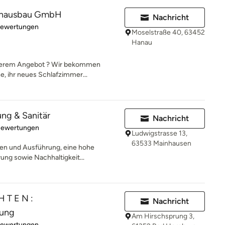
enausbau GmbH
Nachricht
rtung: 5 von 5 Sternen
Bewertungen
Moselstraße 40, 63452
Hanau
nserem Angebot ? Wir bekommen
e, ihr neues Schlafzimmer...
ng & Sanitär
Nachricht
rtung: 5 von 5 Sternen
Bewertungen
Ludwigstrasse 13,
63533 Mainhausen
kten und Ausführung, eine hohe
ng sowie Nachhaltigkeit...
H T E N :
Nachricht
tung
Am Hirschsprung 3,
rtung: 4.9 von 5 Sternen
Bewertungen