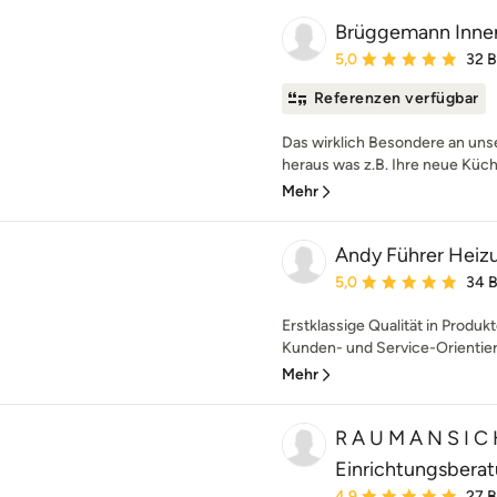
Brüggemann Inn
Durchschnittliche Bewe
5,0
32 
Referenzen verfügbar
Das wirklich Besondere an u
heraus was z.B. Ihre neue Küch
Mehr
Andy Führer Heizu
Durchschnittliche Bewe
5,0
34 
Erstklassige Qualität in Produ
Kunden- und Service-Orientieru
Mehr
R A U M A N S I C 
Einrichtungsbera
Durchschnittliche Bewe
4,9
27 