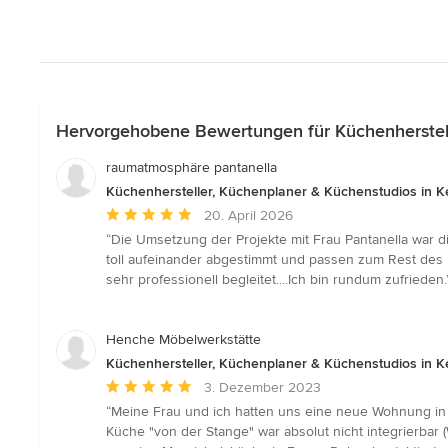
Hervorgehobene Bewertungen für Küchenherstelle
raumatmosphäre pantanella
Küchenhersteller, Küchenplaner & Küchenstudios in K
Durchschnittliche
20. April 2026
Bewertung:
“Die Umsetzung der Projekte mit Frau Pantanella war di
5
toll aufeinander abgestimmt und passen zum Rest des
von
sehr professionell begleitet....Ich bin rundum zufrieden.
5
Sternen
Henche Möbelwerkstätte
Küchenhersteller, Küchenplaner & Küchenstudios in K
Durchschnittliche
3. Dezember 2023
Bewertung:
“Meine Frau und ich hatten uns eine neue Wohnung in 
5
Küche "von der Stange" war absolut nicht integrierbar (
von