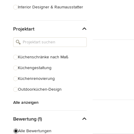
Interior Designer & Raumausstatter
Küchenplanung
Projektart
Landschaftsarchitekten
Armaturen & Sanitärbedarf
Beleuchtung
Küchenschränke nach Maß
Einbauschränke
Küchengestaltung
Alle anzeigen
Küchenrenovierung
Outdoorküchen-Design
Alle anzeigen
Bewertung (1)
Alle Bewertungen