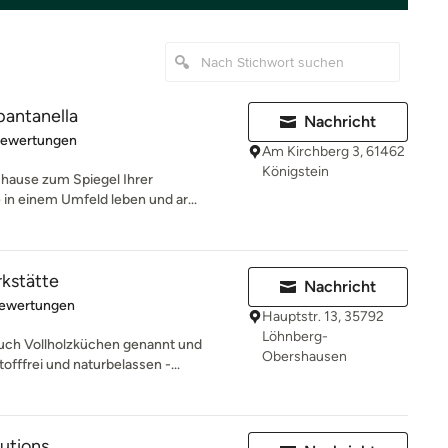
antanella
Nachricht
rtung: 5 von 5 Sternen
Bewertungen
Am Kirchberg 3, 61462
Königstein
uhause zum Spiegel Ihrer
 in einem Umfeld leben und ar...
kstätte
Nachricht
rtung: 5 von 5 Sternen
Bewertungen
Hauptstr. 13, 35792
Löhnberg-
ch Vollholzküchen genannt und
Obershausen
fffrei und naturbelassen -...
lutions