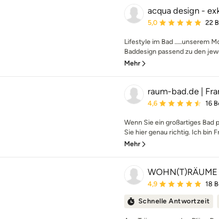
acqua design - ex
Durchschnittliche Bewe
5,0
22 
Lifestyle im Bad .....unserem M
Baddesign passend zu den jewei
Mehr
raum-bad.de | Fra
Durchschnittliche Bewe
4,6
16 
Wenn Sie ein großartiges Bad 
Sie hier genau richtig. Ich bin F
Mehr
WOHN(T)RÄUME
Durchschnittliche Bewe
4,9
18 
Schnelle Antwortzeit