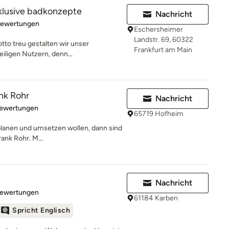
klusive badkonzepte
Nachricht
rtung: 5 von 5 Sternen
Bewertungen
Eschersheimer
Landstr. 69, 60322
otto treu gestalten wir unser
Frankfurt am Main
ligen Nutzern, denn...
nk Rohr
Nachricht
rtung: 4.6 von 5 Sternen
Bewertungen
65719 Hofheim
planen und umsetzen wollen, dann sind
rank Rohr. M...
Nachricht
rtung: 4.9 von 5 Sternen
Bewertungen
61184 Karben
Spricht Englisch