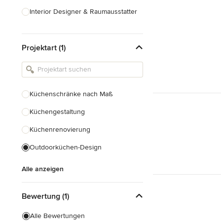
Interior Designer & Raumausstatter
Küchenplanung
Projektart (1)
Landschaftsarchitekten
Armaturen & Sanitärbedarf
Beleuchtung
Küchenschränke nach Maß
Einbauschränke
Küchengestaltung
Alle anzeigen
Küchenrenovierung
Outdoorküchen-Design
Alle anzeigen
Bewertung (1)
Alle Bewertungen