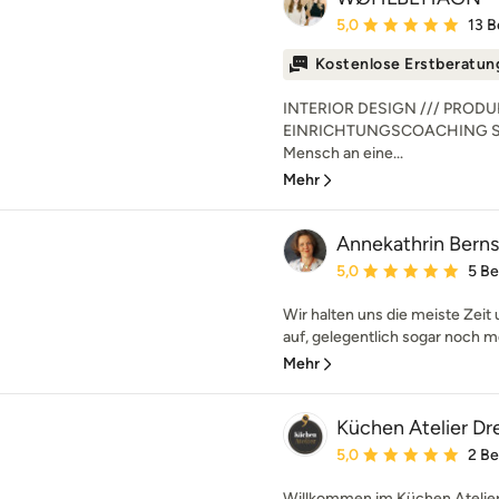
Durchschnittliche Bewe
5,0
13 
Kostenlose Erstberatun
INTERIOR DESIGN /// PRODU
EINRICHTUNGSCOACHING Stell d
Mensch an eine...
Mehr
Annekathrin Bernst
Durchschnittliche Bewe
5,0
5 B
Wir halten uns die meiste Zei
auf, gelegentlich sogar noch m
Mehr
Küchen Atelier D
Durchschnittliche Bewe
5,0
2 B
Willkommen im Küchen Atelier,