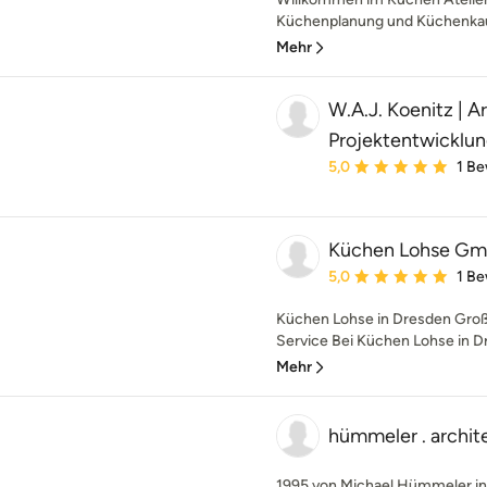
Küchenplanung und Küchenkauf 
Mehr
W.A.J. Koenitz | A
Projektentwicklu
Durchschnittliche Bewe
5,0
1 B
Küchen Lohse G
Durchschnittliche Bewe
5,0
1 B
Küchen Lohse in Dresden Gro
Service Bei Küchen Lohse in Dr
Mehr
hümmeler . archit
1995 von Michael Hümmeler in