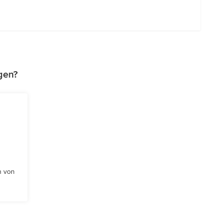
gen?
n von