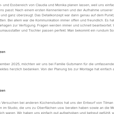
 und Essbereich von Claudia und Monika planen lassen, weil uns einfach
ns passt. Nach einem ersten Kennenlernen und der Aufnahme unserer W
ll und ganz überzeugt. Das Detailkonzept war dann genau auf dem Punkt
tten. Bei allem war die Kommunikation immer offen und freundlich. Es hat
behagen zur Verfügung. Fragen werden immer und schnell beantwortet. 
umausstatter und Tischler passen perfekt. Man bekommt ein rundum Sorg
tzen
zember 2025, möchten wir uns bei Familie Gutsmann für die umfassende
ktes herzlich bedanken. Von der Planung bis zur Montage hat einfach al
tzen
 Versuchen bei anderen Küchenstudios hat uns der Entwurf von Tilman Bal
nnen im Studio, die uns zu Oberflächen usw. beraten haben sowie an die 
ich waren. Wir haben uns einfach gut aufgehoben und betreut gefühlt,