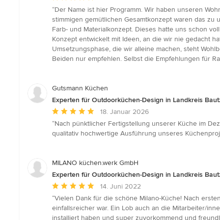
Bewertung:
“Der Name ist hier Programm. Wir haben unseren Wohn-
5
stimmigen gemütlichen Gesamtkonzept waren das zu u
von
Farb- und Materialkonzept. Dieses hatte uns schon vo
5
Konzept entwickelt mit Ideen, an die wir nie gedacht ha
Sternen
Umsetzungsphase, die wir alleine machen, steht Wohl
Beiden nur empfehlen. Selbst die Empfehlungen für Ra
Gutsmann Küchen
Experten für Outdoorküchen-Design in Landkreis Bau
Durchschnittliche
18. Januar 2026
Bewertung:
“Nach pünktlicher Fertigstellung unserer Küche im De
5
qualitativ hochwertige Ausführung unseres Küchenproje
von
5
Sternen
MILANO küchen.werk GmbH
Experten für Outdoorküchen-Design in Landkreis Bau
Durchschnittliche
14. Juni 2022
Bewertung:
“Vielen Dank für die schöne Milano-Küche! Nach ersten
5
einfallsreicher war. Ein Lob auch an die Mitarbeiter/i
von
installiert haben und super zuvorkommend und freundl