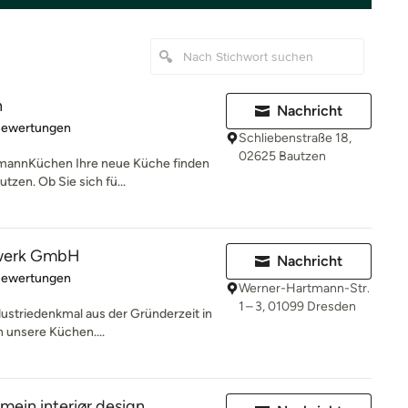
n
Nachricht
rtung: 5 von 5 Sternen
Bewertungen
Schliebenstraße 18,
02625 Bautzen
smannKüchen Ihre neue Küche finden
zen. Ob Sie sich fü...
werk GmbH
Nachricht
rtung: 5 von 5 Sternen
Bewertungen
Werner-Hartmann-Str.
1 – 3, 01099 Dresden
dustriedenkmal aus der Gründerzeit in
 unsere Küchen....
in interiør design