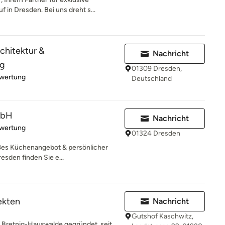
in Dresden. Bei uns dreht s...
rchitektur &
Nachricht
ng
01309 Dresden,
rtung: 5 von 5 Sternen
ewertung
Deutschland
mbH
Nachricht
rtung: 5 von 5 Sternen
ewertung
01324 Dresden
ßes Küchenangebot & persönlicher
esden finden Sie e...
ekten
Nachricht
Gutshof Kaschwitz,
 Bretnig-Hauswalde gegründet, seit