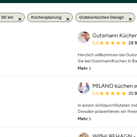
/ 50 km
Küchenplanung
Outdoorküchen-Design
Gutsmann Küche
Durchschnittliche Bewe
5,0
28 
Herzlich willkommen bei Gut
Sie bei GutsmannKüchen in Baut
Mehr
MILANO küchen.
Durchschnittliche Bewe
5,0
20 
In einem lichtdurchfluteten In
Dresden präsentieren wir Ihnen
Mehr
WØHLBEHAGN - me