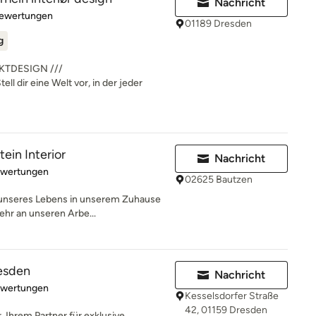
Nachricht
rtung: 5 von 5 Sternen
Bewertungen
01189 Dresden
g
KTDESIGN ///
ir eine Welt vor, in der jeder
ein Interior
Nachricht
rtung: 5 von 5 Sternen
ewertungen
02625 Bautzen
t unseres Lebens in unserem Zuhause
ehr an unseren Arbe...
resden
Nachricht
rtung: 5 von 5 Sternen
ewertungen
Kesselsdorfer Straße
42, 01159 Dresden
 Ihrem Partner für exklusive