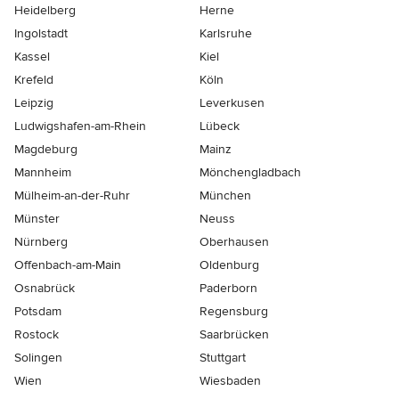
Heidelberg
Herne
Ingolstadt
Karlsruhe
Kassel
Kiel
Krefeld
Köln
Leipzig
Leverkusen
Ludwigshafen-am-Rhein
Lübeck
Magdeburg
Mainz
Mannheim
Mönchen­gladbach
Mülheim-an-der-Ruhr
München
Münster
Neuss
Nürnberg
Oberhausen
Offenbach-am-Main
Oldenburg
Osnabrück
Paderborn
Potsdam
Regensburg
Rostock
Saarbrücken
Solingen
Stuttgart
Wien
Wiesbaden