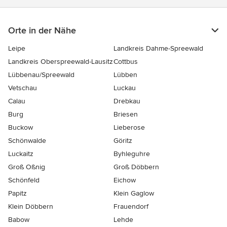
Orte in der Nähe
Leipe
Landkreis Dahme-Spreewald
Landkreis Oberspreewald-Lausitz
Cottbus
Lübbenau/Spreewald
Lübben
Vetschau
Luckau
Calau
Drebkau
Burg
Briesen
Buckow
Lieberose
Schönwalde
Göritz
Luckaitz
Byhleguhre
Groß Oßnig
Groß Döbbern
Schönfeld
Eichow
Papitz
Klein Gaglow
Klein Döbbern
Frauendorf
Babow
Lehde