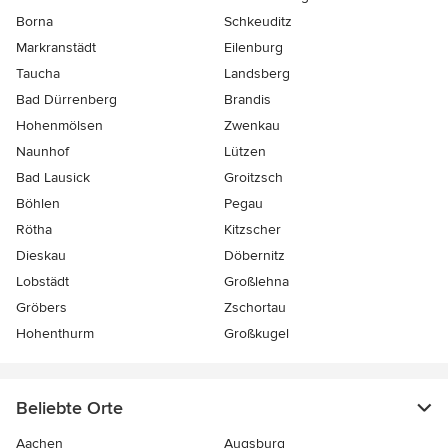
Borna
Schkeuditz
Markranstädt
Eilenburg
Taucha
Landsberg
Bad Dürrenberg
Brandis
Hohenmölsen
Zwenkau
Naunhof
Lützen
Bad Lausick
Groitzsch
Böhlen
Pegau
Rötha
Kitzscher
Dieskau
Döbernitz
Lobstädt
Großlehna
Gröbers
Zschortau
Hohenthurm
Großkugel
Beliebte Orte
Aachen
Augsburg