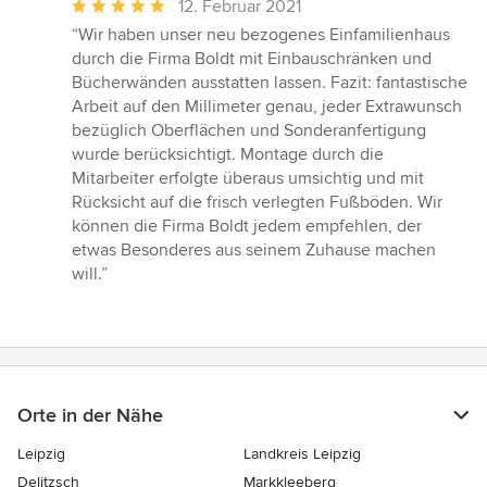
Durchschnittliche
12. Februar 2021
Bewertung:
“Wir haben unser neu bezogenes Einfamilienhaus
5
durch die Firma Boldt mit Einbauschränken und
von
Bücherwänden ausstatten lassen. Fazit: fantastische
5
Arbeit auf den Millimeter genau, jeder Extrawunsch
Sternen
bezüglich Oberflächen und Sonderanfertigung
wurde berücksichtigt. Montage durch die
Mitarbeiter erfolgte überaus umsichtig und mit
Rücksicht auf die frisch verlegten Fußböden. Wir
können die Firma Boldt jedem empfehlen, der
etwas Besonderes aus seinem Zuhause machen
will.”
Orte in der Nähe
Leipzig
Landkreis Leipzig
Delitzsch
Markkleeberg