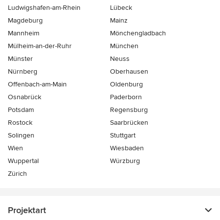
Ludwigshafen-am-Rhein
Lübeck
Magdeburg
Mainz
Mannheim
Mönchen­gladbach
Mülheim-an-der-Ruhr
München
Münster
Neuss
Nürnberg
Oberhausen
Offenbach-am-Main
Oldenburg
Osnabrück
Paderborn
Potsdam
Regensburg
Rostock
Saarbrücken
Solingen
Stuttgart
Wien
Wiesbaden
Wuppertal
Würzburg
Zürich
Projektart