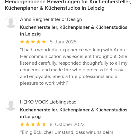
Hervorgehobene Bewertungen für Küchenhersteller,
Küchenplaner & Küchenstudios in Leipzig
Anna Bergner Interior Design
Küchenhersteller, Küchenplaner & Küchenstudios
in Leipzig
Durchschnittliche
5. Juni 2025
Bewertung:
“I had a wonderful experience working with Anna.
5
Her communication was excellent throughout. She
von
listened carefully, responded thoughtfully to all my
5
concerns, and made the whole process feel easy
Sternen
and enjoyable. She’s a true professional and a
pleasure to work with!”
HEIKO VOCK Lieblingsbad
Küchenhersteller, Küchenplaner & Küchenstudios
in Leipzig
Durchschnittliche
8. Oktober 2023
Bewertung:
“Ein glücklicher Umstand, dass wir uns beim