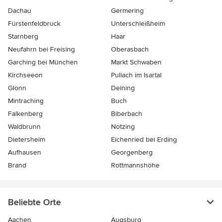
Dachau
Germering
Fürstenfeldbruck
Unterschleißheim
Starnberg
Haar
Neufahrn bei Freising
Oberasbach
Garching bei München
Markt Schwaben
Kirchseeon
Pullach im Isartal
Glonn
Deining
Mintraching
Buch
Falkenberg
Biberbach
Waldbrunn
Notzing
Dietersheim
Eichenried bei Erding
Aufhausen
Georgenberg
Brand
Rottmannshöhe
Beliebte Orte
Aachen
Augsburg