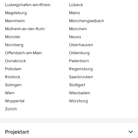
Ludwigshafen-am-Rhein
Lübeck
Magdeburg
Mainz
Mannheim
Mönchen­gladbach
Mülheim-an-der-Ruhr
München
Münster
Neuss
Nürnberg
Oberhausen
Offenbach-am-Main
Oldenburg
Osnabrück
Paderborn
Potsdam
Regensburg
Rostock
Saarbrücken
Solingen
Stuttgart
Wien
Wiesbaden
Wuppertal
Würzburg
Zürich
Projektart