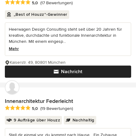
Durchschnittliche Bewertung: 5 von 5 Sternen
5,0
(17 Bewertungen)
„Best of Houzz“-Gewinner
Heerwagen Design Consulting steht seit über 20 Jahren für
kreative, durchdachte und funktionale Innenarchitektur in
München. Mit einem eingesp...
Mehr
Kaiserstr. 49, 80801 München
Nachricht
Innenarchitektur Federleicht
Durchschnittliche Bewertung: 5 von 5 Sternen
5,0
(19 Bewertungen)
9 Aufträge über Houzz
Nachhaltig
Stell dir einmal vor, du kommst nach Hause... Ein Zuhause,