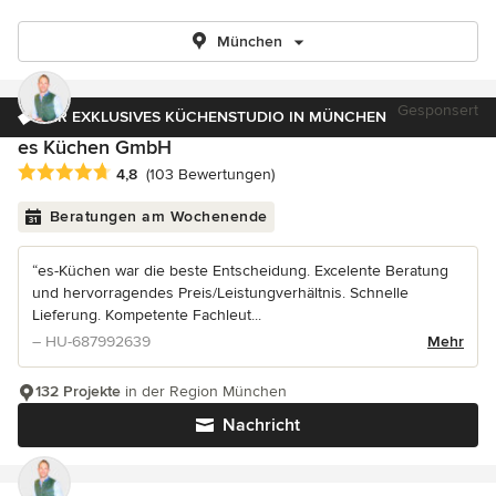
München
Gesponsert
IHR EXKLUSIVES KÜCHENSTUDIO IN MÜNCHEN
es Küchen GmbH
Durchschnittliche Bewertung: 4.8 von 5 Sternen
4,8
(103 Bewertungen)
Beratungen am Wochenende
“es-Küchen war die beste Entscheidung. Excelente Beratung
und hervorragendes Preis/Leistungverhältnis. Schnelle
Lieferung. Kompetente Fachleut...
– HU-687992639
Mehr
132 Projekte
in der Region München
Nachricht