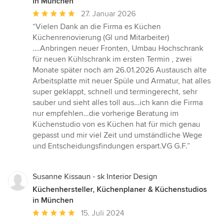
in München
Durchschnittliche
27. Januar 2026
Bewertung:
“Vielen Dank an die Firma es Küchen
5
Küchenrenovierung (Gl und Mitarbeiter)
von
….Anbringen neuer Fronten, Umbau Hochschrank
5
für neuen Kühlschrank im ersten Termin , zwei
Sternen
Monate später noch am 26.01.2026 Austausch alte
Arbeitsplatte mit neuer Spüle und Armatur, hat alles
super geklappt, schnell und termingerecht, sehr
sauber und sieht alles toll aus…ich kann die Firma
nur empfehlen…die vorherige Beratung im
Küchenstudio von es Küchen hat für mich genau
gepasst und mir viel Zeit und umständliche Wege
und Entscheidungsfindungen erspart.VG G.F.”
Susanne Kissaun - sk Interior Design
Küchenhersteller, Küchenplaner & Küchenstudios
in München
Durchschnittliche
15. Juli 2024