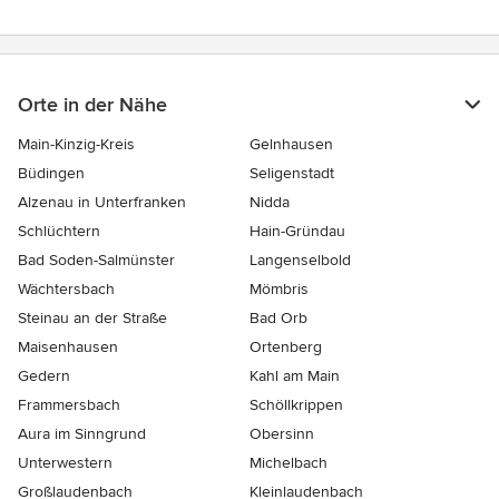
Orte in der Nähe
Main-Kinzig-Kreis
Gelnhausen
Büdingen
Seligenstadt
Alzenau in Unterfranken
Nidda
Schlüchtern
Hain-Gründau
Bad Soden-Salmünster
Langenselbold
Wächtersbach
Mömbris
Steinau an der Straße
Bad Orb
Maisenhausen
Ortenberg
Gedern
Kahl am Main
Frammersbach
Schöllkrippen
Aura im Sinngrund
Obersinn
Unterwestern
Michelbach
Großlaudenbach
Kleinlaudenbach