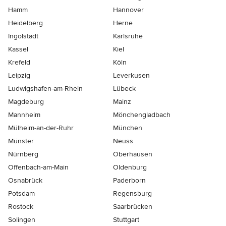
Hamm
Hannover
Heidelberg
Herne
Ingolstadt
Karlsruhe
Kassel
Kiel
Krefeld
Köln
Leipzig
Leverkusen
Ludwigshafen-am-Rhein
Lübeck
Magdeburg
Mainz
Mannheim
Mönchen­gladbach
Mülheim-an-der-Ruhr
München
Münster
Neuss
Nürnberg
Oberhausen
Offenbach-am-Main
Oldenburg
Osnabrück
Paderborn
Potsdam
Regensburg
Rostock
Saarbrücken
Solingen
Stuttgart