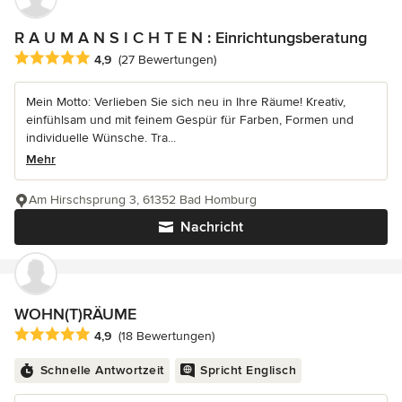
R A U M A N S I C H T E N : Einrichtungsberatung
Durchschnittliche Bewertung: 4.9 von 5 Sternen
4,9
(27 Bewertungen)
Mein Motto: Verlieben Sie sich neu in Ihre Räume! Kreativ,
einfühlsam und mit feinem Gespür für Farben, Formen und
individuelle Wünsche. Tra...
Mehr
Am Hirschsprung 3, 61352 Bad Homburg
Nachricht
WOHN(T)RÄUME
Durchschnittliche Bewertung: 4.9 von 5 Sternen
4,9
(18 Bewertungen)
Schnelle Antwortzeit
Spricht Englisch