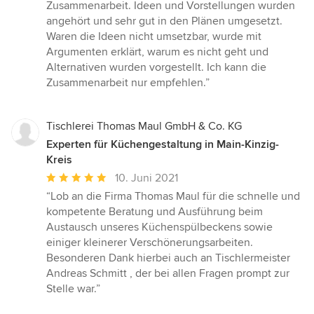
von
Zusammenarbeit. Ideen und Vorstellungen wurden
5
angehört und sehr gut in den Plänen umgesetzt.
Sternen
Waren die Ideen nicht umsetzbar, wurde mit
Argumenten erklärt, warum es nicht geht und
Alternativen wurden vorgestellt. Ich kann die
Zusammenarbeit nur empfehlen.”
Tischlerei Thomas Maul GmbH & Co. KG
Experten für Küchengestaltung in Main-Kinzig-
Kreis
Durchschnittliche
10. Juni 2021
Bewertung:
“Lob an die Firma Thomas Maul für die schnelle und
5
kompetente Beratung und Ausführung beim
von
Austausch unseres Küchenspülbeckens sowie
5
einiger kleinerer Verschönerungsarbeiten.
Sternen
Besonderen Dank hierbei auch an Tischlermeister
Andreas Schmitt , der bei allen Fragen prompt zur
Stelle war.”