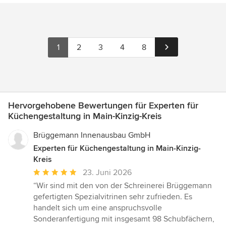
1
2
3
4
8
Hervorgehobene Bewertungen für Experten für
Küchengestaltung in Main-Kinzig-Kreis
Brüggemann Innenausbau GmbH
Experten für Küchengestaltung in Main-Kinzig-
Kreis
Durchschnittliche
23. Juni 2026
Bewertung:
“Wir sind mit den von der Schreinerei Brüggemann
5
gefertigten Spezialvitrinen sehr zufrieden. Es
von
handelt sich um eine anspruchsvolle
5
Sonderanfertigung mit insgesamt 98 Schubfächern,