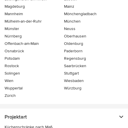
Magdeburg
Mainz
Mannheim
Mönchen­gladbach
Mülheim-an-der-Ruhr
München
Münster
Neuss
Nürnberg
Oberhausen
Offenbach-am-Main
Oldenburg
Osnabrück
Paderborn
Potsdam
Regensburg
Rostock
Saarbrücken
Solingen
Stuttgart
Wien
Wiesbaden
Wuppertal
Würzburg
Zürich
Projektart
Küchenschränke nach Maß