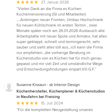
Durchschnittliche
27. Januar 2026
Bewertung:
“Vielen Dank an die Firma es Küchen
5
Küchenrenovierung (Gl und Mitarbeiter)
von
….Anbringen neuer Fronten, Umbau Hochschrank
5
für neuen Kühlschrank im ersten Termin , zwei
Sternen
Monate später noch am 26.01.2026 Austausch alte
Arbeitsplatte mit neuer Spüle und Armatur, hat alles
super geklappt, schnell und termingerecht, sehr
sauber und sieht alles toll aus…ich kann die Firma
nur empfehlen…die vorherige Beratung im
Küchenstudio von es Küchen hat für mich genau
gepasst und mir viel Zeit und umständliche Wege
und Entscheidungsfindungen erspart.VG G.F.”
Susanne Kissaun - sk Interior Design
Küchenhersteller, Küchenplaner & Küchenstudios
in Neufahrn bei Freising
Durchschnittliche
15. Juli 2024
Bewertung:
“Für die kompletten Neugestaltung unseres