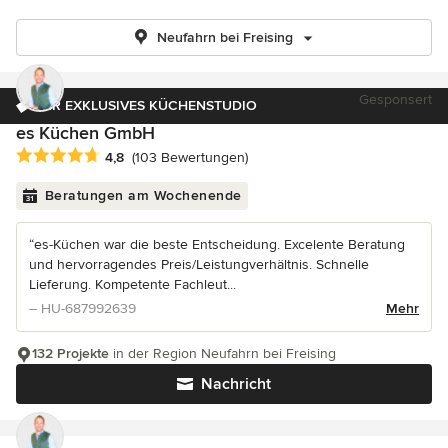
Neufahrn bei Freising
Gesponsert
IHR EXKLUSIVES KÜCHENSTUDIO
es Küchen GmbH
Durchschnittliche Bewertung: 4.8 von 5 Sternen
4,8
(103 Bewertungen)
Beratungen am Wochenende
“es-Küchen war die beste Entscheidung. Excelente Beratung
und hervorragendes Preis/Leistungverhältnis. Schnelle
Lieferung. Kompetente Fachleut...
– HU-687992639
Mehr
132 Projekte
in der Region Neufahrn bei Freising
Nachricht