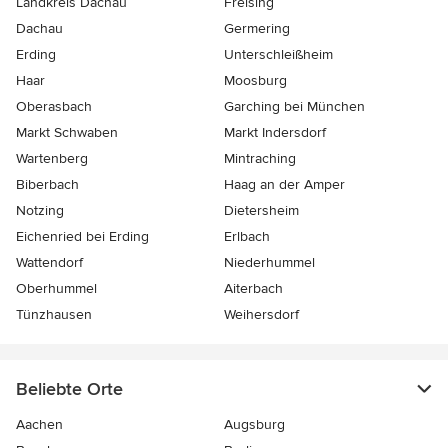
Landkreis Dachau
Freising
Dachau
Germering
Erding
Unterschleißheim
Haar
Moosburg
Oberasbach
Garching bei München
Markt Schwaben
Markt Indersdorf
Wartenberg
Mintraching
Biberbach
Haag an der Amper
Notzing
Dietersheim
Eichenried bei Erding
Erlbach
Wattendorf
Niederhummel
Oberhummel
Aiterbach
Tünzhausen
Weihersdorf
Beliebte Orte
Aachen
Augsburg