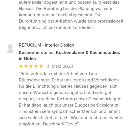
Sternen
aufeinander abgestimmt und passen zum Rest des
Hauses. Die Beratung bei der Planung war sehr
kompetent und auf mich abgestimmt. Die
Durchführung der Arbeiten wurde sehr professionell
begleitet....Ich bin rundum zufrieden.”
REFUGIUM - Interior Design
Küchenhersteller, Küchenplaner & Küchenstudios
in Nidda
Durchschnittliche
4. März 2023
Bewertung:
“Sehr zufrieden mit der Arbeit von Tino
5
Büchsenschütz! Er hat uns Ideen und Vorschlägen
von
für die Einrichtung unseres Hauses gegeben, sich
5
unsere Wünsche genau angehört und sehr gut
Sternen
gespürt, in welche Richtung unser Geschmack geht.
Er hat dabei auch gut unser Budget berücksichtigt.
Tino ist ein sehr sympathischer Mensch und nimmt
sich wirklich Zeit für dich. Wir können ihn nur weiter
empfehlen! Deschna & Devid”