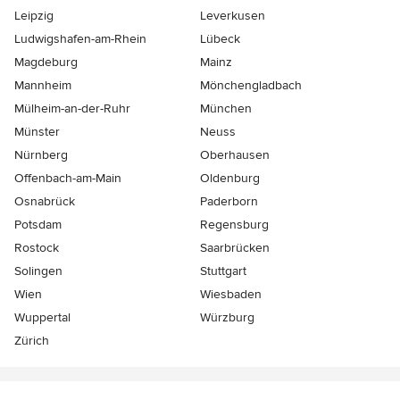
Leipzig
Leverkusen
Ludwigshafen-am-Rhein
Lübeck
Magdeburg
Mainz
Mannheim
Mönchen­gladbach
Mülheim-an-der-Ruhr
München
Münster
Neuss
Nürnberg
Oberhausen
Offenbach-am-Main
Oldenburg
Osnabrück
Paderborn
Potsdam
Regensburg
Rostock
Saarbrücken
Solingen
Stuttgart
Wien
Wiesbaden
Wuppertal
Würzburg
Zürich