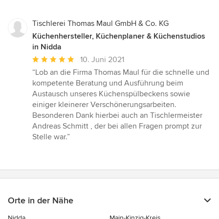
Tischlerei Thomas Maul GmbH & Co. KG
Küchenhersteller, Küchenplaner & Küchenstudios
in Nidda
Durchschnittliche
10. Juni 2021
Bewertung:
“Lob an die Firma Thomas Maul für die schnelle und
5
kompetente Beratung und Ausführung beim
von
Austausch unseres Küchenspülbeckens sowie
5
einiger kleinerer Verschönerungsarbeiten.
Sternen
Besonderen Dank hierbei auch an Tischlermeister
Andreas Schmitt , der bei allen Fragen prompt zur
Stelle war.”
Orte in der Nähe
Nidda
Main-Kinzig-Kreis