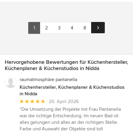
1
2
3
4
8
Hervorgehobene Bewertungen für Küchenhersteller,
Küchenplaner & Küchenstudios in Nidda
raumatmosphäre pantanella
Küchenhersteller, Küchenplaner & Küchenstudios
in Nidda
Durchschnittliche
20. April 2026
Bewertung:
“Die Umsetzung der Projekte mit Frau Pantanella
5
war die richtige Entscheidung. Im neuen Bad ist
von
alles gelungen und alles an der richtigen Stelle.
5
Farbe und Auswahl der Objekte sind toll