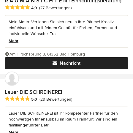
R A U M A N S I C H T E N : Einrichtungsberatung
Durchschnittliche Bewertung: 4.9 von 5 Sternen
4,9
(27 Bewertungen)
Mein Motto: Verlieben Sie sich neu in Ihre Räume! Kreativ,
einfühlsam und mit feinem Gespür für Farben, Formen und
individuelle Wünsche. Tra...
Mehr
Am Hirschsprung 3, 61352 Bad Homburg
Nachricht
Lauer DIE SCHREINEREI
Durchschnittliche Bewertung: 5 von 5 Sternen
5,0
(29 Bewertungen)
Lauer DIE SCHREINEREI ist Ihr kompetenter Partner für den
hochwertigen Innenausbau im Raum Frankfurt. Wir sind ein
familiengeführter Betri...
Mehr