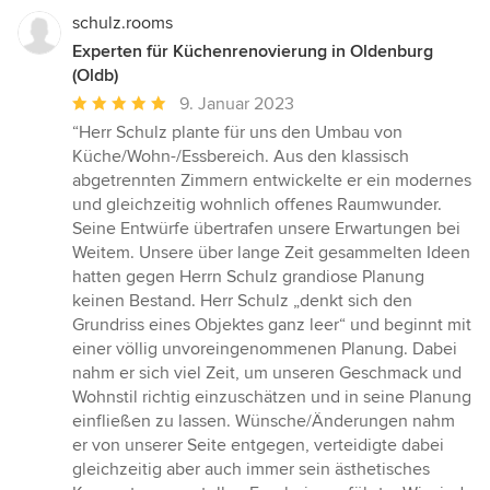
schulz.rooms
Experten für Küchenrenovierung in Oldenburg
(Oldb)
Durchschnittliche
9. Januar 2023
Bewertung:
“Herr Schulz plante für uns den Umbau von
5
Küche/Wohn-/Essbereich. Aus den klassisch
von
abgetrennten Zimmern entwickelte er ein modernes
5
und gleichzeitig wohnlich offenes Raumwunder.
Sternen
Seine Entwürfe übertrafen unsere Erwartungen bei
Weitem. Unsere über lange Zeit gesammelten Ideen
hatten gegen Herrn Schulz grandiose Planung
keinen Bestand. Herr Schulz „denkt sich den
Grundriss eines Objektes ganz leer“ und beginnt mit
einer völlig unvoreingenommenen Planung. Dabei
nahm er sich viel Zeit, um unseren Geschmack und
Wohnstil richtig einzuschätzen und in seine Planung
einfließen zu lassen. Wünsche/Änderungen nahm
er von unserer Seite entgegen, verteidigte dabei
gleichzeitig aber auch immer sein ästhetisches