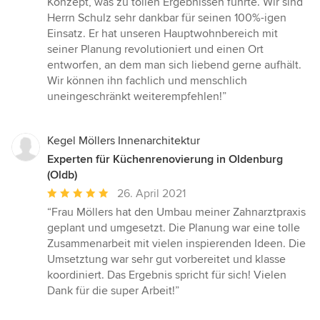
Konzept, was zu tollen Ergebnissen führte. Wir sind
Herrn Schulz sehr dankbar für seinen 100%-igen
Einsatz. Er hat unseren Hauptwohnbereich mit
seiner Planung revolutioniert und einen Ort
entworfen, an dem man sich liebend gerne aufhält.
Wir können ihn fachlich und menschlich
uneingeschränkt weiterempfehlen!”
Kegel Möllers Innenarchitektur
Experten für Küchenrenovierung in Oldenburg
(Oldb)
Durchschnittliche
26. April 2021
Bewertung:
“Frau Möllers hat den Umbau meiner Zahnarztpraxis
5
geplant und umgesetzt. Die Planung war eine tolle
von
Zusammenarbeit mit vielen inspierenden Ideen. Die
5
Umsetztung war sehr gut vorbereitet und klasse
Sternen
koordiniert. Das Ergebnis spricht für sich! Vielen
Dank für die super Arbeit!”