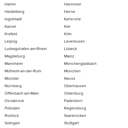
Hamm
Hannover
Heidelberg
Herne
Ingolstadt
Karlsruhe
Kassel
Kiel
Krefeld
Köln
Leipzig
Leverkusen
Ludwigshafen-am-Rhein
Lübeck
Magdeburg
Mainz
Mannheim
Mönchen­gladbach
Mülheim-an-der-Ruhr
München
Münster
Neuss
Nürnberg
Oberhausen
Offenbach-am-Main
Oldenburg
Osnabrück
Paderborn
Potsdam
Regensburg
Rostock
Saarbrücken
Solingen
Stuttgart