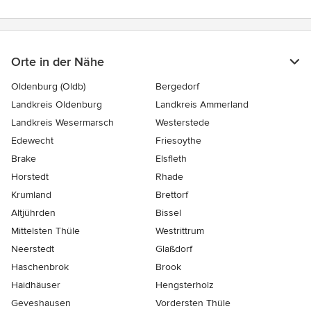
Orte in der Nähe
Oldenburg (Oldb)
Bergedorf
Landkreis Oldenburg
Landkreis Ammerland
Landkreis Wesermarsch
Westerstede
Edewecht
Friesoythe
Brake
Elsfleth
Horstedt
Rhade
Krumland
Brettorf
Altjührden
Bissel
Mittelsten Thüle
Westrittrum
Neerstedt
Glaßdorf
Haschenbrok
Brook
Haidhäuser
Hengsterholz
Geveshausen
Vordersten Thüle