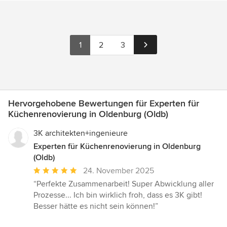
1
2
3
Hervorgehobene Bewertungen für Experten für
Küchenrenovierung in Oldenburg (Oldb)
3K architekten+ingenieure
Experten für Küchenrenovierung in Oldenburg
(Oldb)
Durchschnittliche
24. November 2025
Bewertung:
“Perfekte Zusammenarbeit! Super Abwicklung aller
5
Prozesse... Ich bin wirklich froh, dass es 3K gibt!
von
Besser hätte es nicht sein können!”
5
Sternen