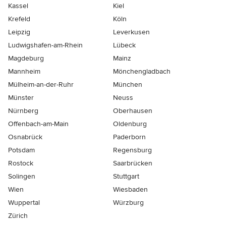
Kassel
Kiel
Krefeld
Köln
Leipzig
Leverkusen
Ludwigshafen-am-Rhein
Lübeck
Magdeburg
Mainz
Mannheim
Mönchen­gladbach
Mülheim-an-der-Ruhr
München
Münster
Neuss
Nürnberg
Oberhausen
Offenbach-am-Main
Oldenburg
Osnabrück
Paderborn
Potsdam
Regensburg
Rostock
Saarbrücken
Solingen
Stuttgart
Wien
Wiesbaden
Wuppertal
Würzburg
Zürich