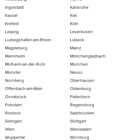
Ingolstadt
Karlsruhe
Kassel
Kiel
Krefeld
Köln
Leipzig
Leverkusen
Ludwigshafen-am-Rhein
Lübeck
Magdeburg
Mainz
Mannheim
Mönchen­gladbach
Mülheim-an-der-Ruhr
München
Münster
Neuss
Nürnberg
Oberhausen
Offenbach-am-Main
Oldenburg
Osnabrück
Paderborn
Potsdam
Regensburg
Rostock
Saarbrücken
Solingen
Stuttgart
Wien
Wiesbaden
Wuppertal
Würzburg