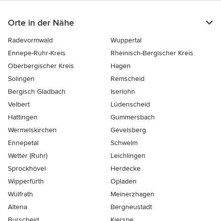
Orte in der Nähe
Radevormwald
Wuppertal
Ennepe-Ruhr-Kreis
Rheinisch-Bergischer Kreis
Oberbergischer Kreis
Hagen
Solingen
Remscheid
Bergisch Gladbach
Iserlohn
Velbert
Lüdenscheid
Hattingen
Gummersbach
Wermelskirchen
Gevelsberg
Ennepetal
Schwelm
Wetter (Ruhr)
Leichlingen
Sprockhövel
Herdecke
Wipperfürth
Opladen
Wülfrath
Meinerzhagen
Altena
Bergneustadt
Burscheid
Kierspe