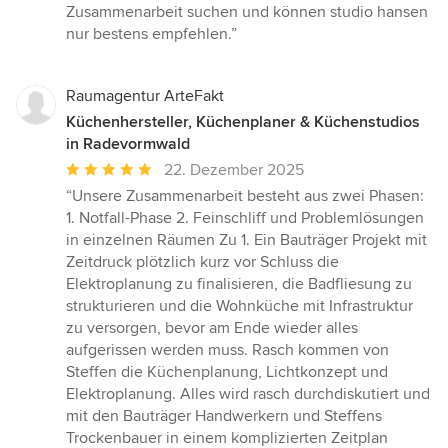
Zusammenarbeit suchen und können studio hansen
nur bestens empfehlen.”
Raumagentur ArteFakt
Küchenhersteller, Küchenplaner & Küchenstudios
in Radevormwald
Durchschnittliche
22. Dezember 2025
Bewertung:
“Unsere Zusammenarbeit besteht aus zwei Phasen:
5
1. Notfall-Phase 2. Feinschliff und Problemlösungen
von
in einzelnen Räumen Zu 1. Ein Bauträger Projekt mit
5
Zeitdruck plötzlich kurz vor Schluss die
Sternen
Elektroplanung zu finalisieren, die Badfliesung zu
strukturieren und die Wohnküche mit Infrastruktur
zu versorgen, bevor am Ende wieder alles
aufgerissen werden muss. Rasch kommen von
Steffen die Küchenplanung, Lichtkonzept und
Elektroplanung. Alles wird rasch durchdiskutiert und
mit den Bauträger Handwerkern und Steffens
Trockenbauer in einem komplizierten Zeitplan