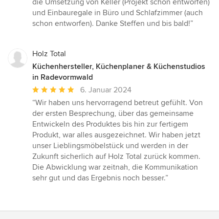
die Umsetzung von Keller (Projekt schon entworfen)
und Einbauregale in Büro und Schlafzimmer (auch
schon entworfen). Danke Steffen und bis bald!”
Holz Total
Küchenhersteller, Küchenplaner & Küchenstudios
in Radevormwald
Durchschnittliche
6. Januar 2024
Bewertung:
“Wir haben uns hervorragend betreut gefühlt. Von
5
der ersten Besprechung, über das gemeinsame
von
Entwickeln des Produktes bis hin zur fertigem
5
Produkt, war alles ausgezeichnet. Wir haben jetzt
Sternen
unser Lieblingsmöbelstück und werden in der
Zukunft sicherlich auf Holz Total zurück kommen.
Die Abwicklung war zeitnah, die Kommunikation
sehr gut und das Ergebnis noch besser.”