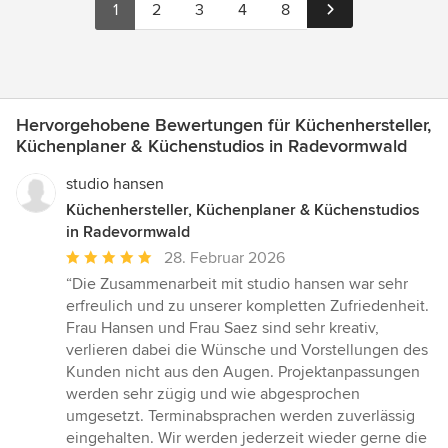
1
2
3
4
8
Hervorgehobene Bewertungen für Küchenhersteller,
Küchenplaner & Küchenstudios in Radevormwald
studio hansen
Küchenhersteller, Küchenplaner & Küchenstudios
in Radevormwald
Durchschnittliche
28. Februar 2026
Bewertung:
“Die Zusammenarbeit mit studio hansen war sehr
5
erfreulich und zu unserer kompletten Zufriedenheit.
von
Frau Hansen und Frau Saez sind sehr kreativ,
5
verlieren dabei die Wünsche und Vorstellungen des
Sternen
Kunden nicht aus den Augen. Projektanpassungen
werden sehr zügig und wie abgesprochen
umgesetzt. Terminabsprachen werden zuverlässig
eingehalten. Wir werden jederzeit wieder gerne die