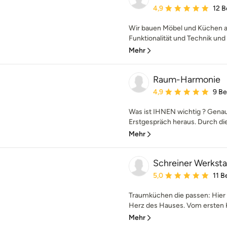
Durchschnittliche Bewe
4,9
12 
Wir bauen Möbel und Küchen au
Funktionalität und Technik und
Mehr
Raum-Harmonie
Durchschnittliche Bewe
4,9
9 B
Was ist IHNEN wichtig ? Genau
Erstgespräch heraus. Durch die
Mehr
Schreiner Werksta
Durchschnittliche Bewe
5,0
11 
Traumküchen die passen: Hier 
Herz des Hauses. Vom ersten K
Mehr