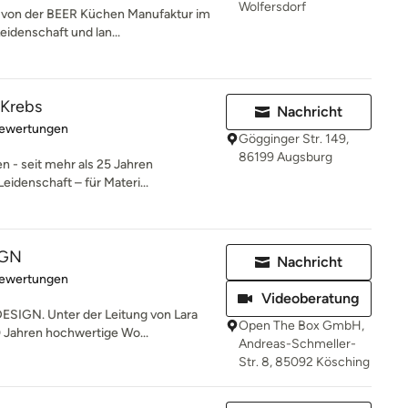
Wolfersdorf
l von der BEER Küchen Manufaktur im
idenschaft und lan...
 Krebs
Nachricht
rtung: 5 von 5 Sternen
Bewertungen
Gögginger Str. 149,
86199 Augsburg
 - seit mehr als 25 Jahren
eidenschaft – für Materi...
IGN
Nachricht
rtung: 5 von 5 Sternen
Bewertungen
Videoberatung
SIGN. Unter der Leitung von Lara
Open The Box GmbH,
10 Jahren hochwertige Wo...
Andreas-Schmeller-
Str. 8, 85092 Kösching