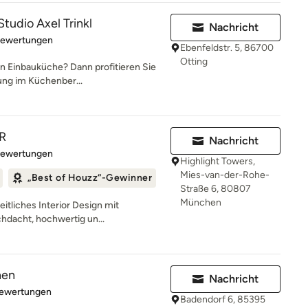
tudio Axel Trinkl
Nachricht
rtung: 4.9 von 5 Sternen
Bewertungen
Ebenfeldstr. 5, 86700
Otting
en Einbauküche? Dann profitieren Sie
ung im Küchenber...
R
Nachricht
rtung: 5 von 5 Sternen
Bewertungen
Highlight Towers,
Mies-van-der-Rohe-
„Best of Houzz“-Gewinner
Straße 6, 80807
München
eitliches Interior Design mit
chdacht, hochwertig un...
hen
Nachricht
rtung: 5 von 5 Sternen
Bewertungen
Badendorf 6, 85395