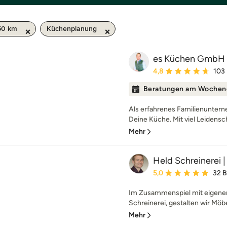
50 km
Küchenplanung
es Küchen GmbH
Durchschnittliche Bewe
4,8
103
Beratungen am Wochen
Als erfahrenes Familienuntern
Deine Küche. Mit viel Leidensch
Mehr
Held Schreinerei |
Durchschnittliche Bewe
5,0
32 
Im Zusammenspiel mit eigener 
Schreinerei, gestalten wir Möbel
Mehr