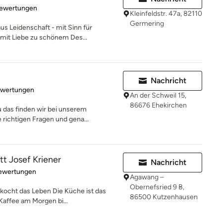
rtung: 4.9 von 5 Sternen
Bewertungen
Kleinfeldstr. 47a, 82110
Germering
s Leidenschaft - mit Sinn für
 mit Liebe zu schönem Des...
Nachricht
rtung: 4.9 von 5 Sternen
ewertungen
An der Schweil 15,
86676 Ehekirchen
 das finden wir bei unserem
 richtigen Fragen und gena...
tt Josef Kriener
Nachricht
rtung: 5 von 5 Sternen
Bewertungen
Agawang –
Obernefsried 9 B,
kocht das Leben Die Küche ist das
86500 Kutzenhausen
affee am Morgen bi...