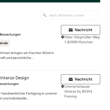
Nachricht
rtung: 4.8 von 5 Sternen
 Bewertungen
Peter-Stegmüller-Weg
1, 80999 München
ende
ehmen bringen wir frischen Wind in
aft und persönliche...
 Interior Design
Nachricht
rtung: 5 von 5 Sternen
Bewertungen
Gremertshauser
Strasse 2a, 85354
handwerklicher Fertigung in unserer
Freising
 und individuelle...