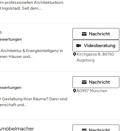
m professionellen Architekturbüro
Ingolstadt. Seit dem...
n
Nachricht
rtung: 5 von 5 Sternen
Bewertungen
Videoberatung
rchitektur & Energieintelligenz in
Kirchgasse 8, 86150
nen Häuser und...
Augsburg
Nachricht
rtung: 5 von 5 Sternen
Bewertungen
80997 München
er Gestaltung Ihrer Räume? Dann sind
denschaft und...
&möbelmacher
Nachricht