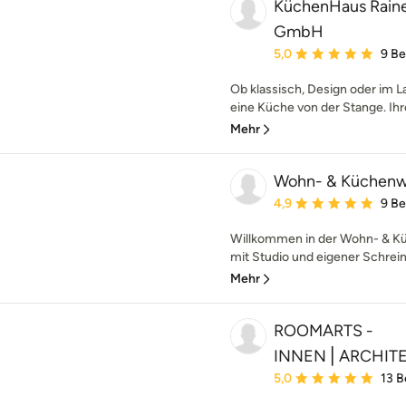
KüchenHaus Raine
GmbH
Durchschnittliche Bewe
5,0
9 B
Ob klassisch, Design oder im La
eine Küche von der Stange. Ihr
Mehr
Wohn- & Küchenwer
Durchschnittliche Bewe
4,9
9 B
Willkommen in der Wohn- & Kü
mit Studio und eigener Schreine
Mehr
ROOMARTS -
INNEN⎪ARCHIT
Durchschnittliche Bewe
5,0
13 