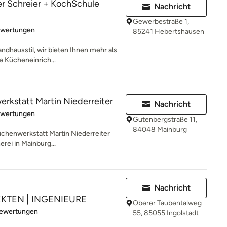
r Schreier + KochSchule
Nachricht
Gewerbestraße 1,
rtung: 5 von 5 Sternen
ewertungen
85241 Hebertshausen
ndhausstil, wir bieten Ihnen mehr als
e Kücheneinrich...
kstatt Martin Niederreiter
Nachricht
rtung: 4.9 von 5 Sternen
ewertungen
Gutenbergstraße 11,
84048 Mainburg
chenwerkstatt Martin Niederreiter
rei in Mainburg...
Nachricht
EKTEN⎪INGENIEURE
Oberer Taubentalweg
rtung: 5 von 5 Sternen
Bewertungen
55, 85055 Ingolstadt