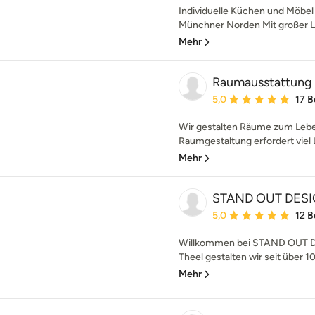
Individuelle Küchen und Möbe
Münchner Norden Mit großer Le
Mehr
Raumausstattung
Durchschnittliche Bewe
5,0
17 
Wir gestalten Räume zum Leben
Raumgestaltung erfordert viel L
Mehr
STAND OUT DES
Durchschnittliche Bewe
5,0
12 
Willkommen bei STAND OUT DE
Theel gestalten wir seit über 
Mehr