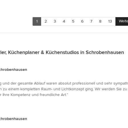
Weit
1
2
3
4
5
6
7
8
13
er, Küchenplaner & Küchenstudios in Schrobenhausen
Schrobenhausen
g und der gesamte Ablauf waren absolut professionell und sehr sympathi
 hin zu einem kompletten Raum- und Lichtkonzept ging. Wir werden Sie 
r Ihre Kompetenz und freundliche Art.”
Schrobenhausen