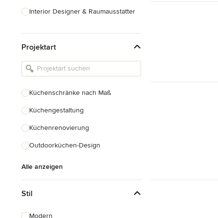
Interior Designer & Raumausstatter
Küchenplanung
Projektart
Landschaftsarchitekten
Armaturen & Sanitärbedarf
Beleuchtung
Küchenschränke nach Maß
Einbauschränke
Küchengestaltung
Alle anzeigen
Küchenrenovierung
Outdoorküchen-Design
Alle anzeigen
Stil
Modern