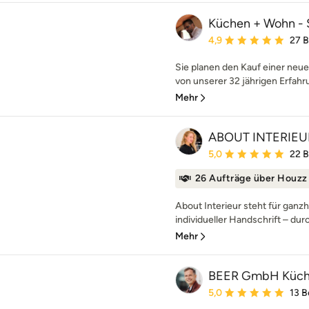
Küchen + Wohn - S
Durchschnittliche Bewe
4,9
27 
Sie planen den Kauf einer neu
von unserer 32 jährigen Erfahr
Mehr
ABOUT INTERIEU
Durchschnittliche Bewe
5,0
22 
26 Aufträge über Houzz
About Interieur steht für ganzh
individueller Handschrift – dur
Mehr
BEER GmbH Küc
Durchschnittliche Bewe
5,0
13 