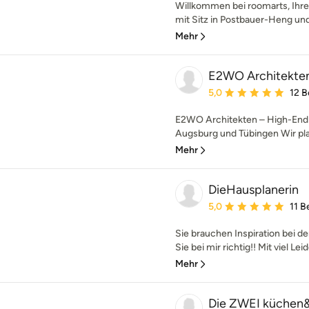
Willkommen bei roomarts, Ihre
mit Sitz in Postbauer-Heng und 
Mehr
E2WO Architekte
Durchschnittliche Bewe
5,0
12 
E2WO Architekten – High-End A
Augsburg und Tübingen Wir pla
Mehr
DieHausplanerin
Durchschnittliche Bewe
5,0
11 
Sie brauchen Inspiration bei d
Sie bei mir richtig!! Mit viel Lei
Mehr
Die ZWEI küchen