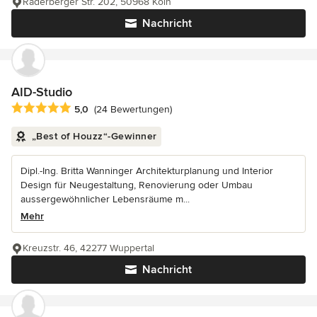
Raderberger Str. 202, 50968 Köln
Nachricht
AID-Studio
Durchschnittliche Bewertung: 5 von 5 Sternen
5,0
(24 Bewertungen)
„Best of Houzz“-Gewinner
Dipl.-Ing. Britta Wanninger Architekturplanung und Interior
Design für Neugestaltung, Renovierung oder Umbau
aussergewöhnlicher Lebensräume m...
Mehr
Kreuzstr. 46, 42277 Wuppertal
Nachricht