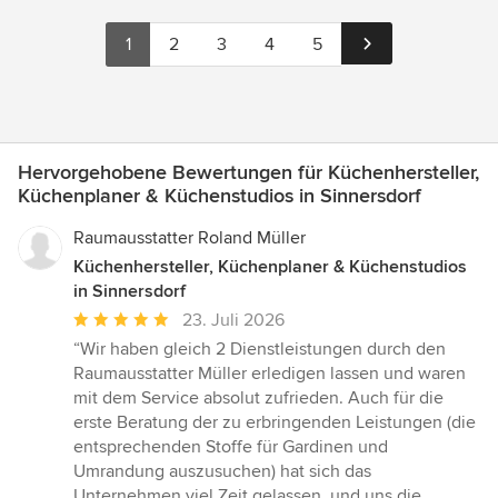
1
2
3
4
5
Hervorgehobene Bewertungen für Küchenhersteller,
Küchenplaner & Küchenstudios in Sinnersdorf
Raumausstatter Roland Müller
Küchenhersteller, Küchenplaner & Küchenstudios
in Sinnersdorf
Durchschnittliche
23. Juli 2026
Bewertung:
“Wir haben gleich 2 Dienstleistungen durch den
5
Raumausstatter Müller erledigen lassen und waren
von
mit dem Service absolut zufrieden. Auch für die
5
erste Beratung der zu erbringenden Leistungen (die
Sternen
entsprechenden Stoffe für Gardinen und
Umrandung auszusuchen) hat sich das
Unternehmen viel Zeit gelassen, und uns die