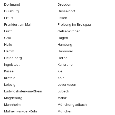
Dortmund
Dresden
Duisburg
Düsseldorf
Erfurt
Essen
Frankfurt am Main
Freiburg-im-Breisgau
Fürth
Gelsenkirchen
Graz
Hagen
Halle
Hamburg
Hamm
Hannover
Heidelberg
Herne
Ingolstadt
Karlsruhe
Kassel
Kiel
Krefeld
Köln
Leipzig
Leverkusen
Ludwigshafen-am-Rhein
Lübeck
Magdeburg
Mainz
Mannheim
Mönchen­gladbach
Mülheim-an-der-Ruhr
München