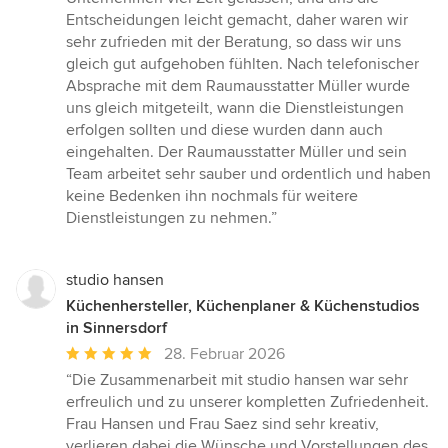
Entscheidungen leicht gemacht, daher waren wir
sehr zufrieden mit der Beratung, so dass wir uns
gleich gut aufgehoben fühlten. Nach telefonischer
Absprache mit dem Raumausstatter Müller wurde
uns gleich mitgeteilt, wann die Dienstleistungen
erfolgen sollten und diese wurden dann auch
eingehalten. Der Raumausstatter Müller und sein
Team arbeitet sehr sauber und ordentlich und haben
keine Bedenken ihn nochmals für weitere
Dienstleistungen zu nehmen.”
studio hansen
Küchenhersteller, Küchenplaner & Küchenstudios
in Sinnersdorf
Durchschnittliche
28. Februar 2026
Bewertung:
“Die Zusammenarbeit mit studio hansen war sehr
5
erfreulich und zu unserer kompletten Zufriedenheit.
von
Frau Hansen und Frau Saez sind sehr kreativ,
5
verlieren dabei die Wünsche und Vorstellungen des