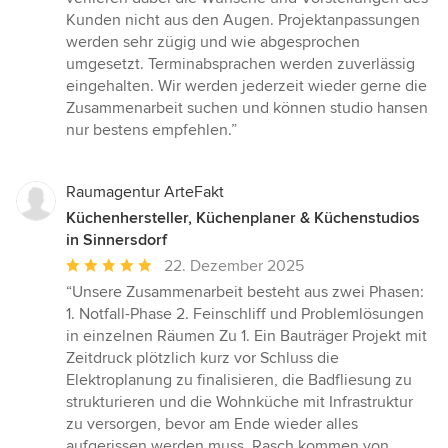
Sternen
Kunden nicht aus den Augen. Projektanpassungen
werden sehr zügig und wie abgesprochen
umgesetzt. Terminabsprachen werden zuverlässig
eingehalten. Wir werden jederzeit wieder gerne die
Zusammenarbeit suchen und können studio hansen
nur bestens empfehlen.”
Raumagentur ArteFakt
Küchenhersteller, Küchenplaner & Küchenstudios
in Sinnersdorf
Durchschnittliche
22. Dezember 2025
Bewertung:
“Unsere Zusammenarbeit besteht aus zwei Phasen:
5
1. Notfall-Phase 2. Feinschliff und Problemlösungen
von
in einzelnen Räumen Zu 1. Ein Bauträger Projekt mit
5
Zeitdruck plötzlich kurz vor Schluss die
Sternen
Elektroplanung zu finalisieren, die Badfliesung zu
strukturieren und die Wohnküche mit Infrastruktur
zu versorgen, bevor am Ende wieder alles
aufgerissen werden muss. Rasch kommen von