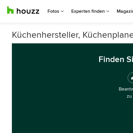
Fotos
Experten finden
Magazi
Küchenhersteller, Küchenplane
Finden S
Beantw
zu