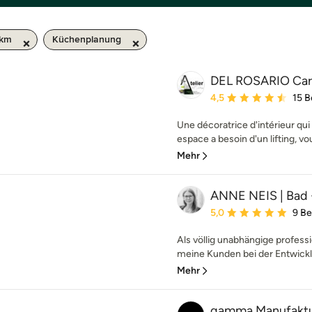
 km
Küchenplanung
DEL ROSARIO Car
Durchschnittliche Bewe
4,5
15 
Une décoratrice d'intérieur qui 
espace a besoin d'un lifting, vou
Mehr
ANNE NEIS | Bad 
Durchschnittliche Bewe
5,0
9 B
Als völlig unabhängige profess
meine Kunden bei der Entwicklun
Mehr
gamma Manufakt