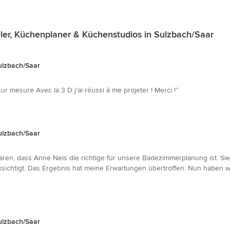
er, Küchenplaner & Küchenstudios in Sulzbach/Saar
ulzbach/Saar
r mesure Avec la 3 D j’ai réussi à me projeter ! Merci !”
ulzbach/Saar
waren, dass Anne Neis die richtige für unsere Badezimmerplanung ist. Si
ksichtigt. Das Ergebnis hat meine Erwartungen übertroffen. Nun haben wi
ulzbach/Saar