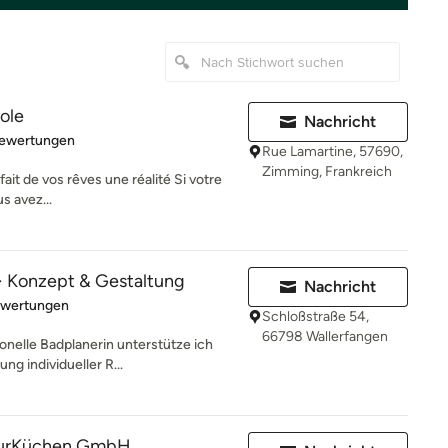
ole
Nachricht
rtung: 4.5 von 5 Sternen
Bewertungen
Rue Lamartine, 57690,
Zimming, Frankreich
fait de vos rêves une réalité Si votre
s avez...
· Konzept & Gestaltung
Nachricht
rtung: 5 von 5 Sternen
ewertungen
Schloßstraße 54,
66798 Wallerfangen
ionelle Badplanerin unterstütze ich
g individueller R...
urKüchen GmbH