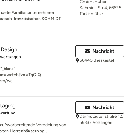
GmbH, Hubert-
Schmidt-Str.4, 66625
ündete Familienunternehmen
Türkismühle
utsch-französischen SCHMIDT
r Design
Nachricht
rtung: 5 von 5 Sternen
ewertungen
66440 Blieskastel
"_blank"
com/watch?v=VTgQIQ-
om/wa...
staging
Nachricht
rtung: 5 von 5 Sternen
ewertung
Darmstädter straße 12,
66333 Völklingen
rkaufsvorbereitende Veredelung von
lten Herrenhäusern sp...