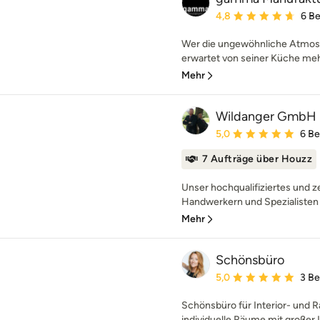
Durchschnittliche Bewe
4,8
6 B
Wer die ungewöhnliche Atmosp
erwartet von seiner Küche meh
Mehr
Wildanger GmbH 
Durchschnittliche Bewe
5,0
6 B
7 Aufträge über Houzz
Unser hochqualifiziertes und z
Handwerkern und Spezialisten k
Mehr
Schönsbüro
Durchschnittliche Bewe
5,0
3 B
Schönsbüro für Interior- und 
individuelle Räume mit großer L