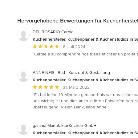
Hervorgehobene Bewertungen für Küchenherstell
DEL ROSARIO Carole
Küchenhersteller, Küchenplaner & Küchenstudios in S
Durchschnittliche
6. Juli 2024
Bewertung:
“Carole a su comprendre nos idées et créer un projet su
5
von
5
ANNE NEIS | Bad · Konzept & Gestaltung
Sternen
Küchenhersteller, Küchenplaner & Küchenstudios in S
Durchschnittliche
31. März 2022
Bewertung:
“Es hat keine 10 Minuten gedauert bis wir uns sicher 
5
uns wichtig ist und dies auch in ihren Entwürfen berüc
von
überzeugend. Vielen Dank, liebe Anne!”
5
Sternen
gamma ManufakturKüchen GmbH
Küchenhersteller, Küchenplaner & Küchenstudios in S