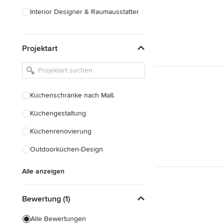
Interior Designer & Raumausstatter
Küchenplanung
Projektart
Landschaftsarchitekten
Armaturen & Sanitärbedarf
Beleuchtung
Küchenschränke nach Maß
Einbauschränke
Küchengestaltung
Alle anzeigen
Küchenrenovierung
Outdoorküchen-Design
Alle anzeigen
Bewertung (1)
Alle Bewertungen