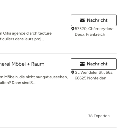
Nachricht
57320, Chémery-les-
n Oïka agence d’architecture
Deux, Frankreich
culiers dans leurs proj...
erei Möbel + Raum
Nachricht
St. Wendeler Str. 66a,
n Möbeln, die nicht nur gut aussehen,
66625 Nohfelden
lten? Dann sind S...
78 Experten