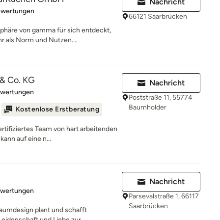
Nachricht
rtung: 4.8 von 5 Sternen
ewertungen
66121 Saarbrücken
häre von gamma für sich entdeckt,
r als Norm und Nutzen....
& Co. KG
Nachricht
rtung: 5 von 5 Sternen
ewertungen
Poststraße 11, 55774
Baumholder
Kostenlose Erstberatung
ertifiziertes Team von hart arbeitenden
ann auf eine n...
Nachricht
rtung: 5 von 5 Sternen
ewertungen
Parsevalstraße 1, 66117
Saarbrücken
Raumdesign plant und schafft
eidenschaft und Liebe zur...