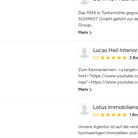
Das 1934 in Türkismühle gegr
SCHMIDT GmbH gehört zur de
Group...
Mehr
Lucas Heil Interio
Durchschnittliche Bewe
5,0
2 B
Zum Kennenlernen: <a target=
href="https://www.youtube.
Iops">https://www.youtube.c
Mehr
Lotus Immobilien
Durchschnittliche Bewe
5,0
1 B
Unsere Agentur ist auf die ve
hochwertigen Immobilien und a