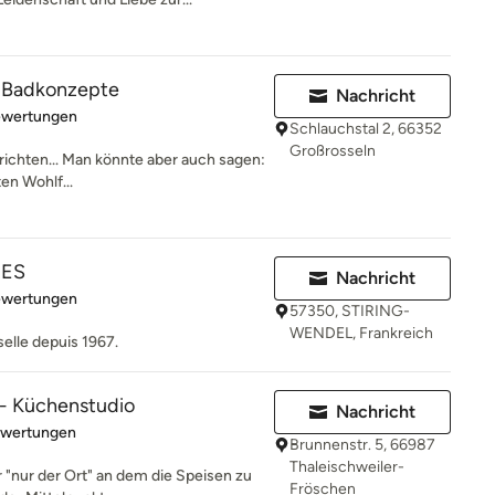
 Badkonzepte
Nachricht
rtung: 5 von 5 Sternen
ewertungen
Schlauchstal 2, 66352
Großrosseln
richten... Man könnte aber auch sagen:
en Wohlf...
NES
Nachricht
rtung: 5 von 5 Sternen
ewertungen
57350, STIRING-
WENDEL, Frankreich
selle depuis 1967.
- Küchenstudio
Nachricht
rtung: 5 von 5 Sternen
ewertungen
Brunnenstr. 5, 66987
Thaleischweiler-
r "nur der Ort" an dem die Speisen zu
Fröschen