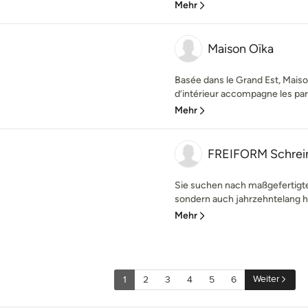
Mehr
Maison Oïka
Basée dans le Grand Est, Maiso
d’intérieur accompagne les parti
Mehr
FREIFORM Schrein
Sie suchen nach maßgefertigte
sondern auch jahrzehntelang ha
Mehr
Weiter
1
2
3
4
5
6