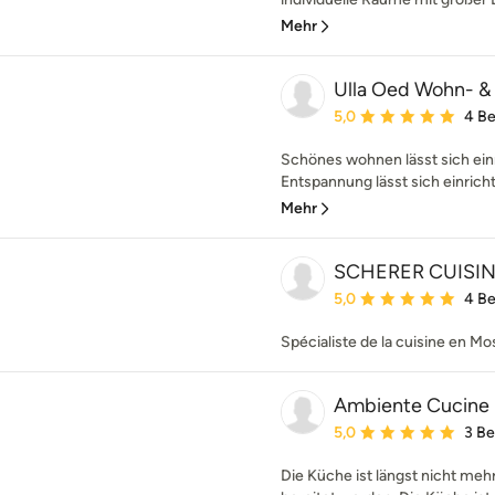
Mehr
Ulla Oed Wohn- &
Durchschnittliche Bewe
5,0
4 B
Schönes wohnen lässt sich ein
Entspannung lässt sich einricht
Mehr
SCHERER CUISI
Durchschnittliche Bewe
5,0
4 B
Spécialiste de la cuisine en Mo
Ambiente Cucine 
Durchschnittliche Bewe
5,0
3 B
Die Küche ist längst nicht meh