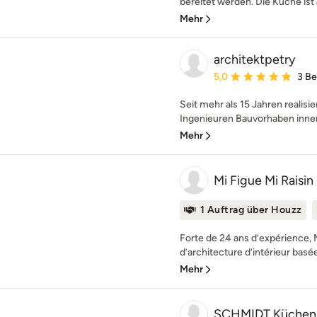
bereitet werden. Die Küche ist 
Mehr
architektpetry
Durchschnittliche Bewe
5,0
3 B
Seit mehr als 15 Jahren realis
Ingenieuren Bauvorhaben inner
Mehr
Mi Figue Mi Raisi
1 Auftrag über Houzz
Forte de 24 ans d’expérience, M
d’architecture d’intérieur basée 
Mehr
SCHMIDT Küchen