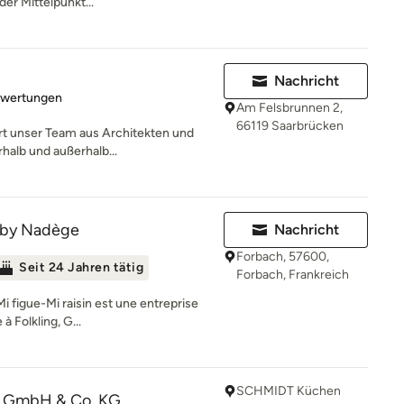
der Mittelpunkt...
Nachricht
rtung: 5 von 5 Sternen
ewertungen
Am Felsbrunnen 2,
66119 Saarbrücken
iert unser Team aus Architekten und
halb und außerhalb...
n by Nadège
Nachricht
Forbach, 57600,
Seit 24 Jahren tätig
Forbach, Frankreich
i figue-Mi raisin est une entreprise
à Folkling, G...
SCHMIDT Küchen
 GmbH & Co. KG