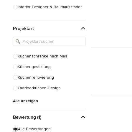
Interior Designer & Raumausstatter
Küchenplanung
Projektart
Landschaftsarchitekten
Armaturen & Sanitärbedarf
Beleuchtung
Küchenschränke nach Maß
Einbauschränke
Küchengestaltung
Alle anzeigen
Küchenrenovierung
Outdoorküchen-Design
Alle anzeigen
Bewertung (1)
Alle Bewertungen