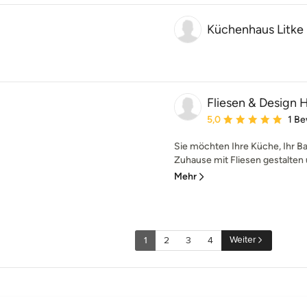
Küchenhaus Litke
Fliesen & Design
Durchschnittliche Bewe
5,0
1 B
Sie möchten Ihre Küche, Ihr B
Zuhause mit Fliesen gestalten u
Mehr
Weiter
1
2
3
4