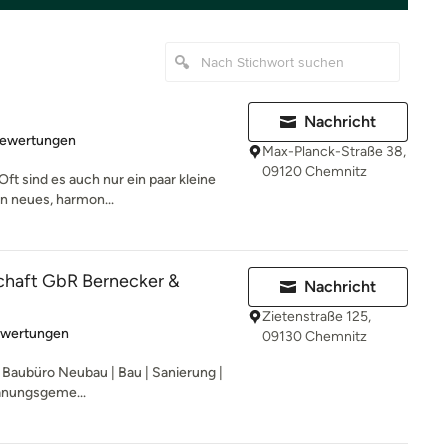
Nachricht
rtung: 5 von 5 Sternen
Bewertungen
Max-Planck-Straße 38,
09120 Chemnitz
ft sind es auch nur ein paar kleine
n neues, harmon...
haft GbR Bernecker &
Nachricht
Zietenstraße 125,
rtung: 5 von 5 Sternen
ewertungen
09130 Chemnitz
/ Baubüro Neubau | Bau | Sanierung |
lanungsgeme...