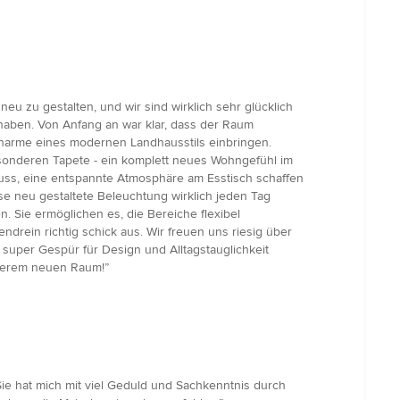
 zu gestalten, und wir sind wirklich sehr glücklich
t haben. Von Anfang an war klar, dass der Raum
 Charme eines modernen Landhausstils einbringen.
sonderen Tapete - ein komplett neues Wohngefühl im
n muss, eine entspannte Atmosphäre am Esstisch schaffen
se neu gestaltete Beleuchtung wirklich jeden Tag
n. Sie ermöglichen es, die Bereiche flexibel
drein richtig schick aus. Wir freuen uns riesig über
super Gespür für Design und Alltagstauglichkeit
unserem neuen Raum!”
ie hat mich mit viel Geduld und Sachkenntnis durch