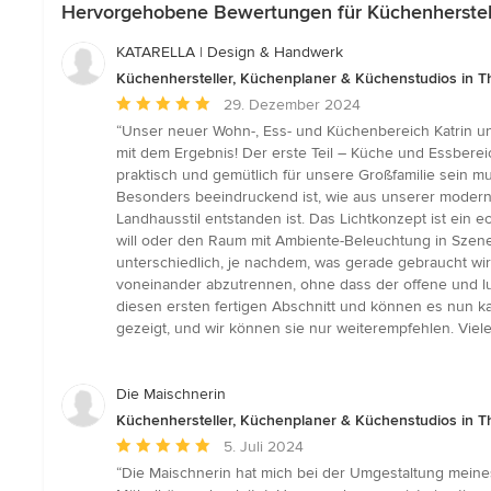
Hervorgehobene Bewertungen für Küchenherstell
KATARELLA | Design & Handwerk
Küchenhersteller, Küchenplaner & Küchenstudios in T
Durchschnittliche
29. Dezember 2024
Bewertung:
“Unser neuer Wohn-, Ess- und Küchenbereich Katrin un
5
mit dem Ergebnis! Der erste Teil – Küche und Essbereic
von
praktisch und gemütlich für unsere Großfamilie sein m
5
Besonders beeindruckend ist, wie aus unserer modern
Sternen
Landhausstil entstanden ist. Das Lichtkonzept ist ein 
will oder den Raum mit Ambiente-Beleuchtung in Szene 
unterschiedlich, je nachdem, was gerade gebraucht wird.
voneinander abzutrennen, ohne dass der offene und luft
diesen ersten fertigen Abschnitt und können es nun k
gezeigt, und wir können sie nur weiterempfehlen. Viele
Die Maischnerin
Küchenhersteller, Küchenplaner & Küchenstudios in T
Durchschnittliche
5. Juli 2024
Bewertung:
“Die Maischnerin hat mich bei der Umgestaltung meine
5