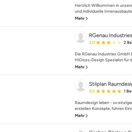
Herzlich Willkommen in unsere
und individuelle Innenausbaute
Mehr
RGenau Industrie
Durchschnittliche Bewe
3,0
2 B
Die RGenau Industries GmbH & 
HiGloss-Design Spezialist für di
Mehr
Stilplan Raumdes
Durchschnittliche Bewe
5,0
1 B
Raumdesign leben - so einzigar
erstellen Konzepte, führen Ein
Mehr