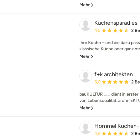
Mehr
Küchensparadies
Durchschnittliche Bewe
4,5
2 B
Ihre Küche – und die dazu pa
klassische Küche oder ganz mod
Mehr
f+k architekten
Durchschnittliche Bewe
5,0
2 B
bauKULTUR ... ... dient in erste
von Lebensqualität. archiTEKTUR .
Mehr
Hommel Küchen-
Durchschnittliche Bewe
4,5
2 B