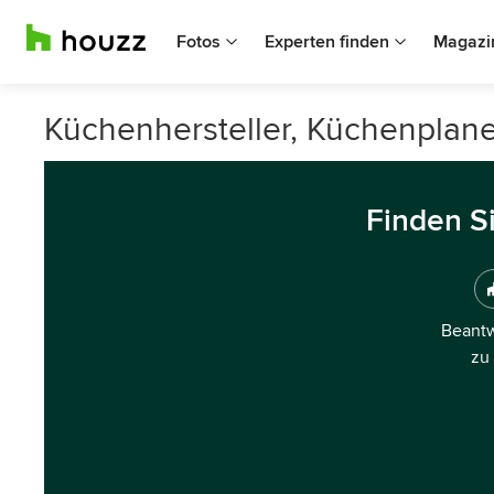
Fotos
Experten finden
Magazi
Küchenhersteller, Küchenplane
Finden S
Beantw
zu