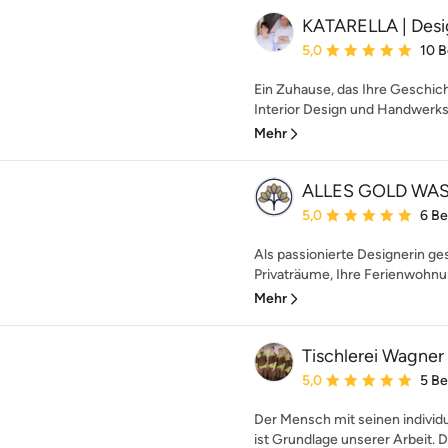
KATARELLA | Des
Durchschnittliche Bewe
5,0
10 
Ein Zuhause, das Ihre Geschich
Interior Design und Handwerksk
Mehr
ALLES GOLD WA
Durchschnittliche Bewe
5,0
6 B
Als passionierte Designerin ges
Privaträume, Ihre Ferienwohnu
Mehr
Tischlerei Wagne
Durchschnittliche Bewe
5,0
5 B
Der Mensch mit seinen individ
ist Grundlage unserer Arbeit. Da