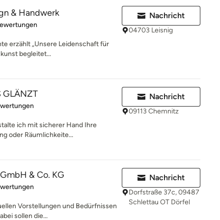
ign & Handwerk
Nachricht
rtung: 5 von 5 Sternen
Bewertungen
04703 Leisnig
te erzählt „Unsere Leidenschaft für
unst begleitet...
S GLÄNZT
Nachricht
rtung: 5 von 5 Sternen
ewertungen
09113 Chemnitz
talte ich mit sicherer Hand Ihre
ng oder Räumlichkeite...
r GmbH & Co. KG
Nachricht
rtung: 5 von 5 Sternen
ewertungen
Dorfstraße 37c, 09487
Schlettau OT Dörfel
uellen Vorstellungen und Bedürfnissen
bei sollen die...