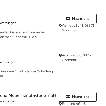
Nachricht
rtung: 4.5 von 5 Sternen
ewertungen
Wehrstraße 13, 08371
Glauchau
ssenden Geräte Landhausküche,
erner Küchenstil: Die o...
Agricolastr. 6, 09112
Chemnitz
rtung: 5 von 5 Sternen
ewertungen
r Linie dem Erhalt oder der Schaffung
.. ......
 und Möbelmanufaktur GmbH
Nachricht
rtung: 4.5 von 5 Sternen
ewertungen
Eschenstraße 6,