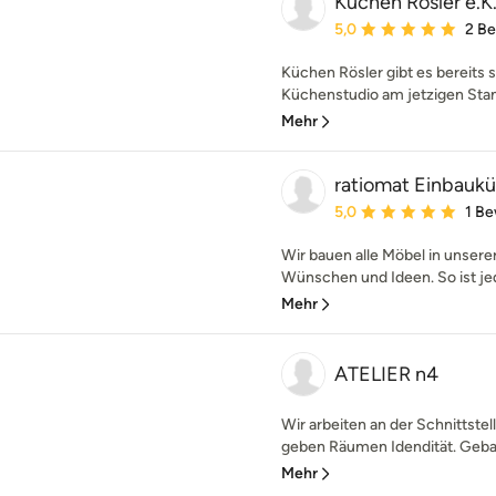
Küchen Rösler e.K
Durchschnittliche Bewe
5,0
2 B
Küchen Rösler gibt es bereits s
Küchenstudio am jetzigen Stand
Mehr
ratiomat Einbau
Durchschnittliche Bewe
5,0
1 B
Wir bauen alle Möbel in unsere
Wünschen und Ideen. So ist je
Mehr
ATELIER n4
Wir arbeiten an der Schnittstel
geben Räumen Idendität. Geb
Mehr