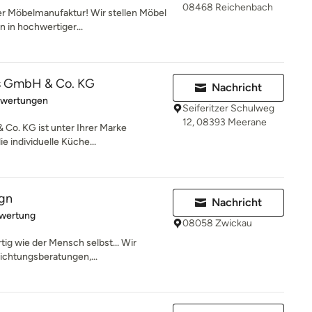
08468 Reichenbach
r Möbelmanufaktur! Wir stellen Möbel
n in hochwertiger...
s GmbH & Co. KG
Nachricht
rtung: 3 von 5 Sternen
ewertungen
Seiferitzer Schulweg
12, 08393 Meerane
Co. KG ist unter Ihrer Marke
e individuelle Küche...
ign
Nachricht
rtung: 5 von 5 Sternen
ewertung
08058 Zwickau
tig wie der Mensch selbst... Wir
richtungsberatungen,...