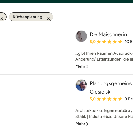
Küchenplanung
Die Maischnerin
Durchschnittliche Bewe
5,0
10 
...gibt Ihren Räumen Ausdruck O
Änderung/ Ergänzungen, die ei
Mehr
Planungsgemeinsc
Ciesielski
Durchschnittliche Bewe
5,0
9 B
Architektur- u. Ingenieurbüro 
Statik | Industriebau Unsere P
Mehr