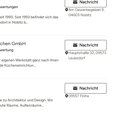
.
Nachricht
rtung: 5 von 5 Sternen
ewertungen
Am Gewerbegebiet 9,
04603 Nobitz
eit 1990. Seit 1993 befindet sich das
ort in Nobitz b...
küchen GmbH
Nachricht
rtung: 5 von 5 Sternen
ewertung
Hauptstraße 32, 09573
Leubsdorf
r eigenen Werkstatt ganz nach Ihren
de Kücheneinrichtun...
Nachricht
09557 Flöha
le zu Architektur und Design. Wir
aute Räume. Außenräume...