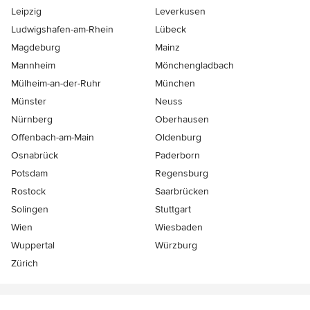
Leipzig
Leverkusen
Ludwigshafen-am-Rhein
Lübeck
Magdeburg
Mainz
Mannheim
Mönchen­gladbach
Mülheim-an-der-Ruhr
München
Münster
Neuss
Nürnberg
Oberhausen
Offenbach-am-Main
Oldenburg
Osnabrück
Paderborn
Potsdam
Regensburg
Rostock
Saarbrücken
Solingen
Stuttgart
Wien
Wiesbaden
Wuppertal
Würzburg
Zürich