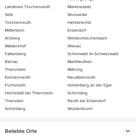
Landkreis Tirschenreuth
Marktredwitz
Selb
Wunsiedel
Tirschenreuth
Helmbrechts
Mitterteich
Erbendorf
Arzberg
Windischeschenbach
Waldershof
Wiesau
Falkenberg
Schönwald im Schwarzwald
Bärnau
Marktleuthen
Thiersheim
Mähring
Konnersreuth
Neualbenreuth
Fuchsmühl
Hohenberg an der Eger
Höchstädt bei Thiersheim
Schirnding
Thierstein
Reuth bei Erbendorf
Schönberg
Wüstenbrunn
Beliebte Orte