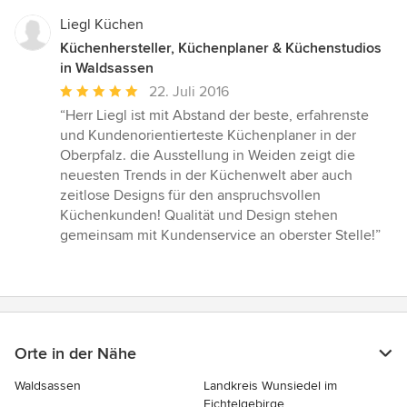
Sternen
Liegl Küchen
Küchenhersteller, Küchenplaner & Küchenstudios
in Waldsassen
Durchschnittliche
22. Juli 2016
Bewertung:
“Herr Liegl ist mit Abstand der beste, erfahrenste
5
und Kundenorientierteste Küchenplaner in der
von
Oberpfalz. die Ausstellung in Weiden zeigt die
5
neuesten Trends in der Küchenwelt aber auch
Sternen
zeitlose Designs für den anspruchsvollen
Küchenkunden! Qualität und Design stehen
gemeinsam mit Kundenservice an oberster Stelle!”
Orte in der Nähe
Waldsassen
Landkreis Wunsiedel im
Fichtelgebirge