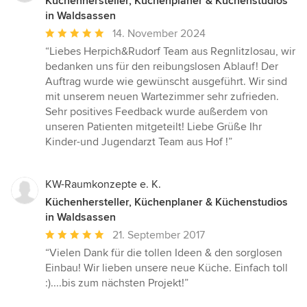
Küchenhersteller, Küchenplaner & Küchenstudios
in Waldsassen
Durchschnittliche
14. November 2024
Bewertung:
“Liebes Herpich&Rudorf Team aus Regnlitzlosau, wir
5
bedanken uns für den reibungslosen Ablauf! Der
von
Auftrag wurde wie gewünscht ausgeführt. Wir sind
5
mit unserem neuen Wartezimmer sehr zufrieden.
Sternen
Sehr positives Feedback wurde außerdem von
unseren Patienten mitgeteilt! Liebe Grüße Ihr
Kinder-und Jugendarzt Team aus Hof !”
KW-Raumkonzepte e. K.
Küchenhersteller, Küchenplaner & Küchenstudios
in Waldsassen
Durchschnittliche
21. September 2017
Bewertung:
“Vielen Dank für die tollen Ideen & den sorglosen
5
Einbau! Wir lieben unsere neue Küche. Einfach toll
von
:)....bis zum nächsten Projekt!”
5