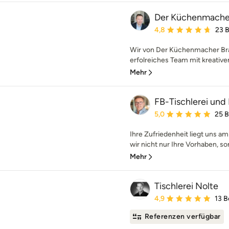
Der Küchenmache
Durchschnittliche Bewe
4,8
23 
Wir von Der Küchenmacher Bra
erfolreiches Team mit kreative
Mehr
FB-Tischlerei und
Durchschnittliche Bewe
5,0
25 
Ihre Zufriedenheit liegt uns a
wir nicht nur Ihre Vorhaben, son
Mehr
Tischlerei Nolte
Durchschnittliche Bewe
4,9
13 
Referenzen verfügbar