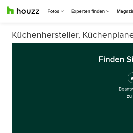
Fotos
Experten finden
Magazi
Küchenhersteller, Küchenplane
Finden S
Beantw
zu