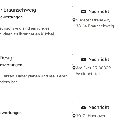
r Braunschweig
Nachricht
rtung: 4.8 von 5 Sternen
Bewertungen
Sudetenstraße 4b,
38114 Braunschweig
unschweig sind ein junges
n Ideen zu Ihrer neuen Küche!...
 Design
Nachricht
rtung: 5 von 5 Sternen
Bewertungen
Am Exer 25, 38302
Wolfenbüttel
m Herzen. Daher planen und realisieren
dern lass...
Nachricht
rtung: 4.9 von 5 Sternen
Bewertungen
30171 Hannover