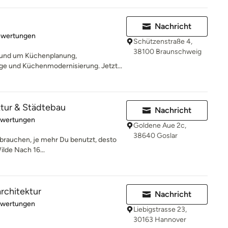
Nachricht
rtung: 5 von 5 Sternen
ewertungen
Schützenstraße 4,
38100 Braunschweig
rund um Küchenplanung,
 und Küchenmodernisierung. Jetzt...
tur & Städtebau
Nachricht
rtung: 5 von 5 Sternen
ewertungen
Goldene Aue 2c,
38640 Goslar
ufbrauchen, je mehr Du benutzt, desto
lde Nach 16...
rchitektur
Nachricht
rtung: 5 von 5 Sternen
ewertungen
Liebigstrasse 23,
30163 Hannover