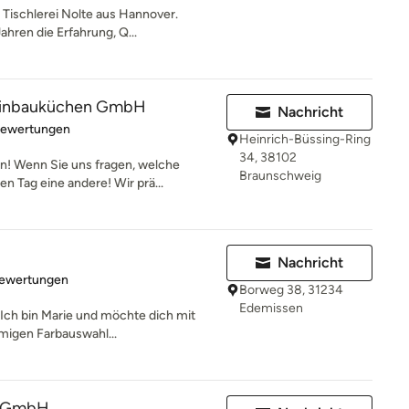
 Tischlerei Nolte aus Hannover.
hren die Erfahrung, Q...
 Einbauküchen GmbH
Nachricht
rtung: 4.8 von 5 Sternen
Bewertungen
Heinrich-Büssing-Ring
34, 38102
! Wenn Sie uns fragen, welche
Braunschweig
n Tag eine andere! Wir prä...
Nachricht
rtung: 5 von 5 Sternen
Bewertungen
Borweg 38, 31234
Edemissen
ch bin Marie und möchte dich mit
mmigen Farbauswahl...
 GmbH