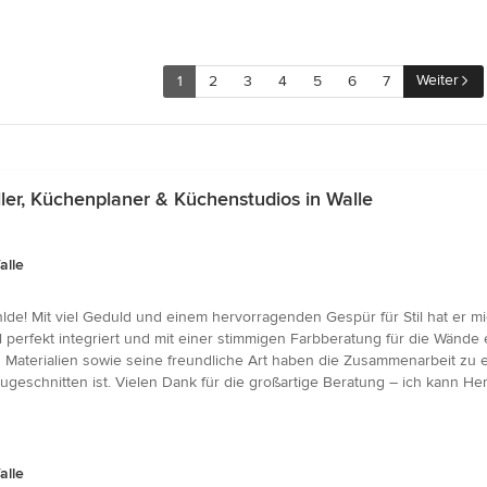
Weiter
1
2
3
4
5
6
7
er, Küchenplaner & Küchenstudios in Walle
alle
hlde! Mit viel Geduld und einem hervorragenden Gespür für Stil hat er 
perfekt integriert und mit einer stimmigen Farbberatung für die Wände
d Materialien sowie seine freundliche Art haben die Zusammenarbeit z
geschnitten ist. Vielen Dank für die großartige Beratung – ich kann H
alle