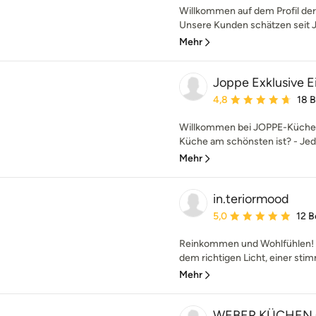
Willkommen auf dem Profil der
Unsere Kunden schätzen seit Ja
Mehr
Joppe Exklusive
Durchschnittliche Bewe
4,8
18 
Willkommen bei JOPPE-Küchen
Küche am schönsten ist? - Jede
Mehr
in.teriormood
Durchschnittliche Bewe
5,0
12 
Reinkommen und Wohlfühlen! I
dem richtigen Licht, einer sti
Mehr
WEBER KÜCHEN