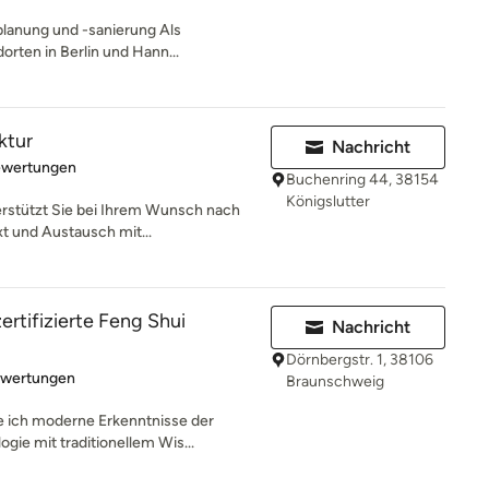
planung und -sanierung Als
orten in Berlin und Hann...
ktur
Nachricht
rtung: 5 von 5 Sternen
ewertungen
Buchenring 44, 38154
Königslutter
terstützt Sie bei Ihrem Wunsch nach
t und Austausch mit...
ertifizierte Feng Shui
Nachricht
Dörnbergstr. 1, 38106
rtung: 5 von 5 Sternen
ewertungen
Braunschweig
e ich moderne Erkenntnisse der
ie mit traditionellem Wis...