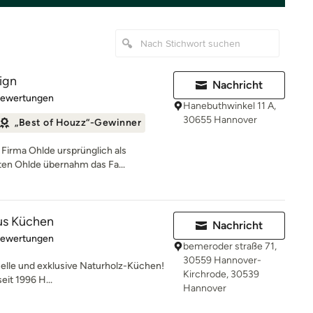
ign
Nachricht
rtung: 5 von 5 Sternen
Bewertungen
Hanebuthwinkel 11 A,
30655 Hannover
„Best of Houzz“-Gewinner
 Firma Ohlde ursprünglich als
ten Ohlde übernahm das Fa...
us Küchen
Nachricht
rtung: 5 von 5 Sternen
Bewertungen
bemeroder straße 71,
30559 Hannover-
duelle und exklusive Naturholz-Küchen!
Kirchrode, 30539
it 1996 H...
Hannover