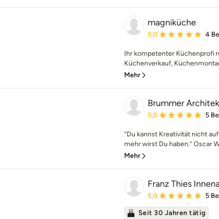
magniküche
Durchschnittliche Bewe
5,0
4 B
Ihr kompetenter Küchenprofi 
Küchenverkauf, Küchenmontage
Mehr
Brummer Architek
Durchschnittliche Bewe
5,0
5 B
“Du kannst Kreativität nicht a
mehr wirst Du haben.” Oscar Wi
Mehr
Franz Thies Innena
Durchschnittliche Bewe
5,0
5 B
Seit 30 Jahren tätig