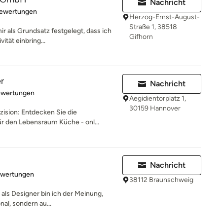
Nachricht
rtung: 4.9 von 5 Sternen
Bewertungen
Herzog-Ernst-August-
Straße 1, 38518
ir als Grundsatz festgelegt, dass ich
Gifhorn
ität einbring...
r
Nachricht
rtung: 5 von 5 Sternen
ewertungen
Aegidientorplatz 1,
30159 Hannover
zision: Entdecken Sie die
r den Lebensraum Küche - onl...
Nachricht
rtung: 5 von 5 Sternen
ewertungen
38112 Braunschweig
 als Designer bin ich der Meinung,
nal, sondern au...