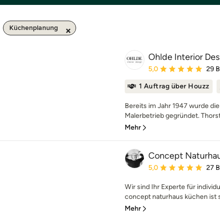
Küchenplanung
Ohlde Interior Des
Durchschnittliche Bewe
5,0
29 
1 Auftrag über Houzz
Bereits im Jahr 1947 wurde die
Malerbetrieb gegründet. Thors
Mehr
Concept Naturha
Durchschnittliche Bewe
5,0
27 
Wir sind Ihr Experte für indivi
concept naturhaus küchen ist se
Mehr