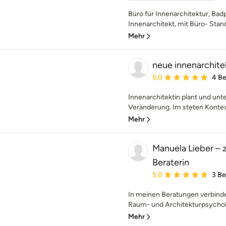
Büro für Innenarchitektur, Bad
Innenarchitekt, mit Büro- Stand
Mehr
neue innenarchite
Durchschnittliche Bewe
5,0
4 B
Innenarchitektin plant und un
Veränderung. Im steten Kontex
Mehr
Manuela Lieber – z
Beraterin
Durchschnittliche Bewe
5,0
3 B
In meinen Beratungen verbind
Raum- und Architekturpsycholog
Mehr