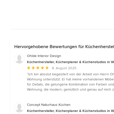
Hervorgehobene Bewertungen für Küchenherstell
Ohlde Interior Design
Küchenhersteller, Küchenplaner & Küchenstudios in W
Durchschnittliche
8. August 2025
Bewertung:
“Ich bin absolut begeistert von der Arbeit von Herrn O
5
Wohnung unterstützt. Er hat meine vorhandenen Möbel 
von
für Details, die gelungene Kombination von Farben un
5
Wohnung, die modern, gemütlich und genau auf mich zu
Sternen
Concept Naturhaus Küchen
Küchenhersteller, Küchenplaner & Küchenstudios in W