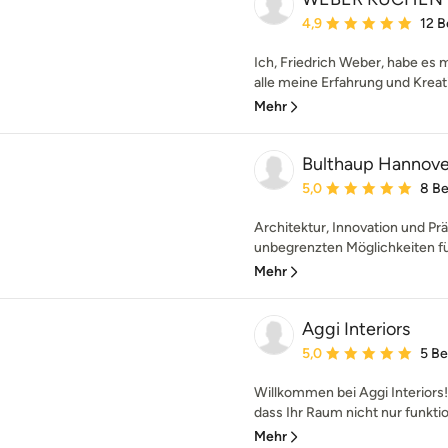
Durchschnittliche Bewe
4,9
12 
Ich, Friedrich Weber, habe es m
alle meine Erfahrung und Kreativ
Mehr
Bulthaup Hannove
Durchschnittliche Bewe
5,0
8 B
Architektur, Innovation und Prä
unbegrenzten Möglichkeiten fü
Mehr
Aggi Interiors
Durchschnittliche Bewe
5,0
5 B
Willkommen bei Aggi Interiors!
dass Ihr Raum nicht nur funktio
Mehr