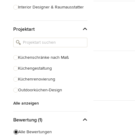
Interior Designer & Raumausstatter
Küchenplanung
Projektart
Landschaftsarchitekten
Armaturen & Sanitärbedarf
Beleuchtung
Küchenschränke nach Maß
Einbauschränke
Küchengestaltung
Alle anzeigen
Küchenrenovierung
Outdoorküchen-Design
Alle anzeigen
Bewertung (1)
Alle Bewertungen