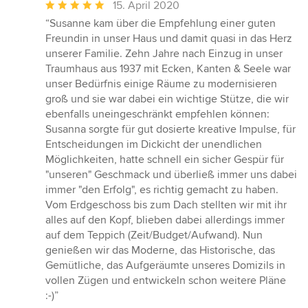
Durchschnittliche
15. April 2020
Bewertung:
“Susanne kam über die Empfehlung einer guten
5
Freundin in unser Haus und damit quasi in das Herz
von
unserer Familie. Zehn Jahre nach Einzug in unser
5
Traumhaus aus 1937 mit Ecken, Kanten & Seele war
Sternen
unser Bedürfnis einige Räume zu modernisieren
groß und sie war dabei ein wichtige Stütze, die wir
ebenfalls uneingeschränkt empfehlen können:
Susanna sorgte für gut dosierte kreative Impulse, für
Entscheidungen im Dickicht der unendlichen
Möglichkeiten, hatte schnell ein sicher Gespür für
"unseren" Geschmack und überließ immer uns dabei
immer "den Erfolg", es richtig gemacht zu haben.
Vom Erdgeschoss bis zum Dach stellten wir mit ihr
alles auf den Kopf, blieben dabei allerdings immer
auf dem Teppich (Zeit/Budget/Aufwand). Nun
genießen wir das Moderne, das Historische, das
Gemütliche, das Aufgeräumte unseres Domizils in
vollen Zügen und entwickeln schon weitere Pläne
:-)”