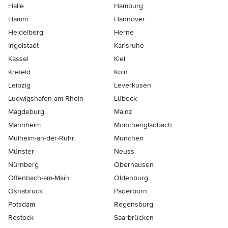
Halle
Hamburg
Hamm
Hannover
Heidelberg
Herne
Ingolstadt
Karlsruhe
Kassel
Kiel
Krefeld
Köln
Leipzig
Leverkusen
Ludwigshafen-am-Rhein
Lübeck
Magdeburg
Mainz
Mannheim
Mönchen­gladbach
Mülheim-an-der-Ruhr
München
Münster
Neuss
Nürnberg
Oberhausen
Offenbach-am-Main
Oldenburg
Osnabrück
Paderborn
Potsdam
Regensburg
Rostock
Saarbrücken