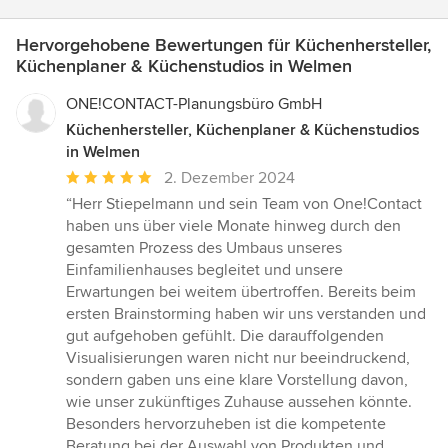
Hervorgehobene Bewertungen für Küchenhersteller,
Küchenplaner & Küchenstudios in Welmen
ONE!CONTACT-Planungsbüro GmbH
Küchenhersteller, Küchenplaner & Küchenstudios
in Welmen
Durchschnittliche
2. Dezember 2024
Bewertung:
“Herr Stiepelmann und sein Team von One!Contact
5
haben uns über viele Monate hinweg durch den
von
gesamten Prozess des Umbaus unseres
5
Einfamilienhauses begleitet und unsere
Sternen
Erwartungen bei weitem übertroffen. Bereits beim
ersten Brainstorming haben wir uns verstanden und
gut aufgehoben gefühlt. Die darauffolgenden
Visualisierungen waren nicht nur beeindruckend,
sondern gaben uns eine klare Vorstellung davon,
wie unser zukünftiges Zuhause aussehen könnte.
Besonders hervorzuheben ist die kompetente
Beratung bei der Auswahl von Produkten und