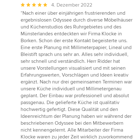
Durchschnittliche
4. Dezember 2022
Bewertung:
“Nach einer über einjährigen frustrierenden und
5
ergebnislosen Odyssee durch diverse Möbelhäuser
von
und Küchenstudios des Ruhrgebietes und des
5
Münsterlandes entdeckten wir Firma Klocke in
Sternen
Borken. Schon der erste Kontakt begeisterte uns.
Eine erste Planung mit Millimeterpapier, Lineal und
Bleistift sprach uns sehr an. Alles sehr individuell,
sehr schnell und verständlich. Herr Ridder hat
unsere Vorstellungen visualisiert und mit seinen
Erfahrungswerten, Vorschlägen und Ideen kreativ
ergänzt. Nach nur drei gemeinsamen Terminen war
unsere Küche individuell und Millimetergenau
geplant. Der Einbau war professionell und absolut
passgenau. Die gelieferte Küche ist qualitativ
hochwertig gefertigt. Diese Qualität und den
Ideenreichtum der Planung haben wir während der
beschriebenen Odyssee bei den Mitbewerbern
nicht kennengelernt. Alle Mitarbeiter der Firma
Klocke waren zu jeder Zeit wirklich zuvorkommend