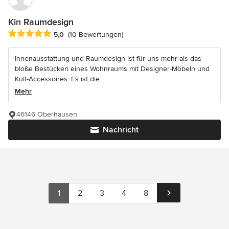
Kin Raumdesign
Durchschnittliche Bewertung: 5 von 5 Sternen
5,0
(10 Bewertungen)
Innenausstattung und Raumdesign ist für uns mehr als das
bloße Bestücken eines Wohnraums mit Designer-Möbeln und
Kult-Accessoires. Es ist die...
Mehr
46146 Oberhausen
Nachricht
1
2
3
4
8