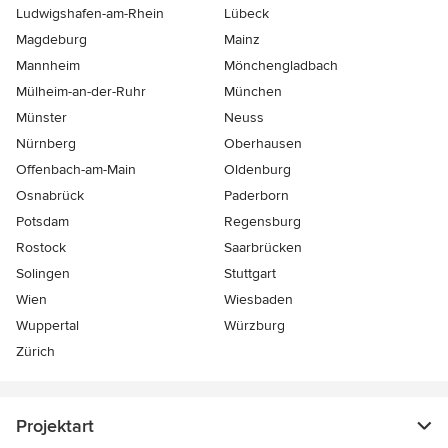
Ludwigshafen-am-Rhein
Lübeck
Magdeburg
Mainz
Mannheim
Mönchen­gladbach
Mülheim-an-der-Ruhr
München
Münster
Neuss
Nürnberg
Oberhausen
Offenbach-am-Main
Oldenburg
Osnabrück
Paderborn
Potsdam
Regensburg
Rostock
Saarbrücken
Solingen
Stuttgart
Wien
Wiesbaden
Wuppertal
Würzburg
Zürich
Projektart