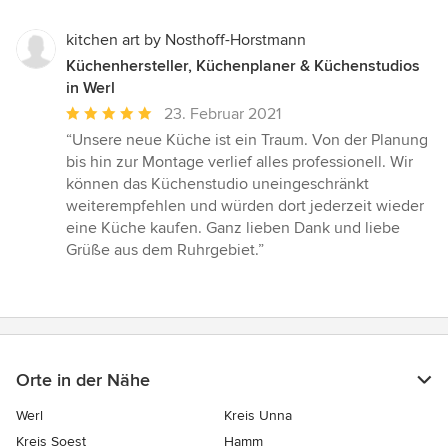
kitchen art by Nosthoff-Horstmann
Küchenhersteller, Küchenplaner & Küchenstudios
in Werl
Durchschnittliche
23. Februar 2021
Bewertung:
“Unsere neue Küche ist ein Traum. Von der Planung
5
bis hin zur Montage verlief alles professionell. Wir
von
können das Küchenstudio uneingeschränkt
5
weiterempfehlen und würden dort jederzeit wieder
Sternen
eine Küche kaufen. Ganz lieben Dank und liebe
Grüße aus dem Ruhrgebiet.”
Orte in der Nähe
Werl
Kreis Unna
Kreis Soest
Hamm