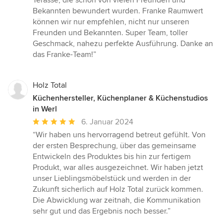
Terasse, die schon von vielen Freunden und
Bekannten bewundert wurden. Franke Raumwert
können wir nur empfehlen, nicht nur unseren
Freunden und Bekannten. Super Team, toller
Geschmack, nahezu perfekte Ausführung. Danke an
das Franke-Team!”
Holz Total
Küchenhersteller, Küchenplaner & Küchenstudios
in Werl
Durchschnittliche
6. Januar 2024
Bewertung:
“Wir haben uns hervorragend betreut gefühlt. Von
5
der ersten Besprechung, über das gemeinsame
von
Entwickeln des Produktes bis hin zur fertigem
5
Produkt, war alles ausgezeichnet. Wir haben jetzt
Sternen
unser Lieblingsmöbelstück und werden in der
Zukunft sicherlich auf Holz Total zurück kommen.
Die Abwicklung war zeitnah, die Kommunikation
sehr gut und das Ergebnis noch besser.”