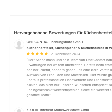
Hervorgehobene Bewertungen für Küchenherstell
ONE!CONTACT-Planungsbüro GmbH
Küchenhersteller, Küchenplaner & Küchenstudios in W
Durchschnittliche
2. Dezember 2024
Bewertung:
“Herr Stiepelmann und sein Team von One!Contact ha
5
Erwartungen bei weitem übertroffen. Bereits beim erst
von
beeindruckend, sondern gaben uns eine klare Vorstel
5
Auswahl von Produkten und Materialien. Hier wurde gr
Sternen
überaus professionellen Handwerkern und Dienstleiste
blicken, das nicht nur unseren Wünschen entspricht, 
uneingeschränkt weiterempfehlen. Sollte ein weiterer
gesamte Team!”
KLOCKE Interieur Möbelwerkstätte GmbH