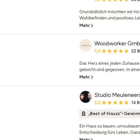
Grundsätzlich möchten wir nic
Wohlbefinden und positives Le
Mehr
Woodworker Gmb
Durchschnittliche Bewe
5,0
22 
Das Herz eines jeden Zuhause i
gekocht und gegessen. In eine
Mehr
Studio Meuleneer
Durchschnittliche Bewe
5,0
14 
„Best of Houzz“-Gewin
Ein Haus zu bauen, umzubauen 
Entscheidung fürs Leben. Ganz g
Mehr