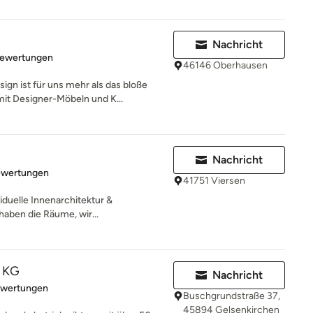
Nachricht
rtung: 5 von 5 Sternen
Bewertungen
46146 Oberhausen
gn ist für uns mehr als das bloße
t Designer-Möbeln und K...
Nachricht
rtung: 5 von 5 Sternen
ewertungen
41751 Viersen
viduelle Innenarchitektur &
aben die Räume, wir...
. KG
Nachricht
rtung: 5 von 5 Sternen
ewertungen
Buschgrundstraße 37,
45894 Gelsenkirchen