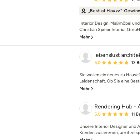
„Best of Houzz“-Gewin
Interior Design, Maßmöbel und
Christian Speier Interior GmbH 
Mehr
lebenslust archite
Durchschnittliche Bewe
5,0
13 
Sie wollen ein neues zu Hause?
Leidenschaft. Ob Sie eine Best
Mehr
Rendering Hub - A
Durchschnittliche Bewe
5,0
11 
Unsere Interior Designer und A
Kunden zusammen, um ihre spez