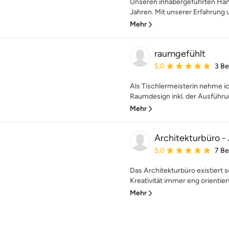
Unseren inhabergeführten Hand
Jahren. Mit unserer Erfahrung u
Mehr
raumgefühlt
Durchschnittliche Bewe
5,0
3 B
Als Tischlermeisterin nehme i
Raumdesign inkl. der Ausführung
Mehr
Architekturbüro -
Durchschnittliche Bewe
5,0
7 B
Das Architekturbüro existiert se
Kreativität immer eng orientiert
Mehr