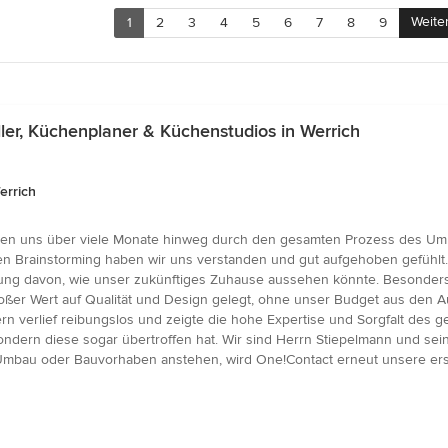
Weite
1
2
3
4
5
6
7
8
9
er, Küchenplaner & Küchenstudios in Werrich
errich
ben uns über viele Monate hinweg durch den gesamten Prozess des Umb
en Brainstorming haben wir uns verstanden und gut aufgehoben gefühlt.
lung davon, wie unser zukünftiges Zuhause aussehen könnte. Besonders
oßer Wert auf Qualität und Design gelegt, ohne unser Budget aus den 
rn verlief reibungslos und zeigte die hohe Expertise und Sorgfalt des
sondern diese sogar übertroffen hat. Wir sind Herrn Stiepelmann und s
 Umbau oder Bauvorhaben anstehen, wird One!Contact erneut unsere ers