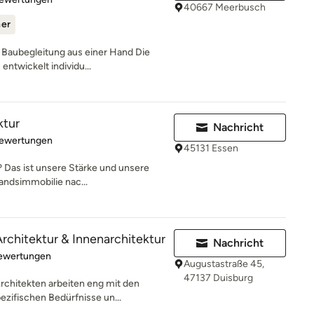
40667 Meerbusch
ner
 Baubegleitung aus einer Hand Die
entwickelt individu...
ktur
Nachricht
rtung: 5 von 5 Sternen
Bewertungen
45131 Essen
 Das ist unsere Stärke und unsere
andsimmobilie nac...
rchitektur & Innenarchitektur
Nachricht
rtung: 5 von 5 Sternen
Bewertungen
Augustastraße 45,
47137 Duisburg
rchitekten arbeiten eng mit den
ifischen Bedürfnisse un...