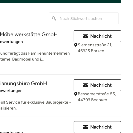
r Möbelwerkstätte GmbH
Nachricht
rtung: 5 von 5 Sternen
Bewertungen
Siemensstraße 21,
46325 Borken
t und fertigt das Familienunternehmen
eme, Badmöbel und i...
lanungsbüro GmbH
Nachricht
rtung: 5 von 5 Sternen
Bewertungen
Bessemerstraße 85,
44793 Bochum
Full Service für exklusive Bauprojekte -
alisieren.
Nachricht
rtung: 5 von 5 Sternen
Bewertungen