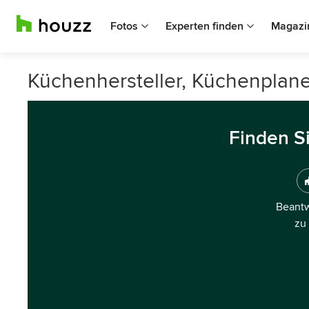
Fotos
Experten finden
Magazi
Küchenhersteller, Küchenplane
Finden S
Beantw
zu