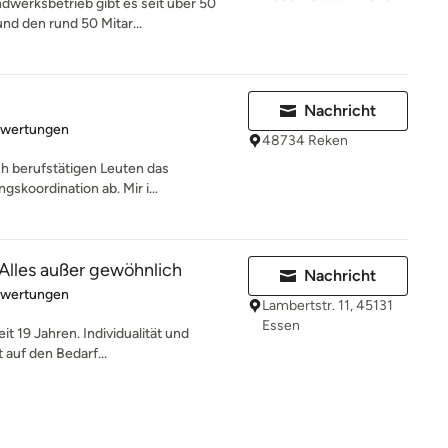
werksbetrieb gibt es seit über 50
nd den rund 50 Mitar...
Nachricht
rtung: 5 von 5 Sternen
ewertungen
48734 Reken
ch berufstätigen Leuten das
skoordination ab. Mir i...
 Alles außer gewöhnlich
Nachricht
rtung: 5 von 5 Sternen
ewertungen
Lambertstr. 11, 45131
Essen
it 19 Jahren. Individualität und
 auf den Bedarf...