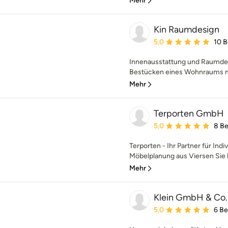
Mehr
Kin Raumdesign
Durchschnittliche Bewe
5,0
10 
Innenausstattung und Raumdesi
Bestücken eines Wohnraums mi
Mehr
Terporten GmbH
Durchschnittliche Bewe
5,0
8 B
Terporten - Ihr Partner für Indi
Möbelplanung aus Viersen Sie h
Mehr
Klein GmbH & Co
Durchschnittliche Bewe
5,0
6 B