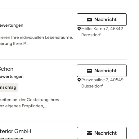
Nachricht
rtung: 5 von 5 Sternen
Bewertungen
Hölks Kamp 7, 46342
Ramsdorf
sieren Ihre individuellen Lebensräume.
erung Ihrer P...
Schön
Nachricht
rtung: 5 von 5 Sternen
Bewertungen
Prinzenallee 7, 40549
Düsseldorf
nschlag
keiten bei der Gestaltung Ihres
nz eigenes Empfinden,...
interior GmbH
Nachricht
rtung: 4.7 von 5 Sternen
Bewertungen