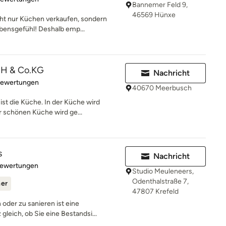
Bannemer Feld 9,
46569 Hünxe
ht nur Küchen verkaufen, sondern
bensgefühl! Deshalb emp...
H & Co.KG
Nachricht
rtung: 5 von 5 Sternen
Bewertungen
40670 Meerbusch
st die Küche. In der Küche wird
r schönen Küche wird ge...
s
Nachricht
rtung: 5 von 5 Sternen
Bewertungen
Studio Meuleneers,
Odenthalstraße 7,
ner
47807 Krefeld
oder zu sanieren ist eine
leich, ob Sie eine Bestandsi...