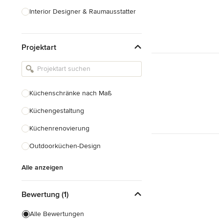
Interior Designer & Raumausstatter
Küchenplanung
Projektart
Landschaftsarchitekten
Armaturen & Sanitärbedarf
Beleuchtung
Küchenschränke nach Maß
Einbauschränke
Küchengestaltung
Alle anzeigen
Küchenrenovierung
Outdoorküchen-Design
Alle anzeigen
Bewertung (1)
Alle Bewertungen