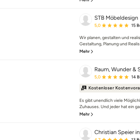
STB Möbeldesign
Durchschnittliche Bewe
5,0
15 
Wir planen, gestalten und reali
Gestaltung, Planung und Realisi
Mehr
Raum, Wunder & 
Durchschnittliche Bewe
5,0
14 
Kostenloser Kostenvora
Es gibt unendlich viele Möglich
Zuhauses. Und jeder hat ein ga
Mehr
Christian Speier 
Durchschnittliche Bewe
4,7
13 