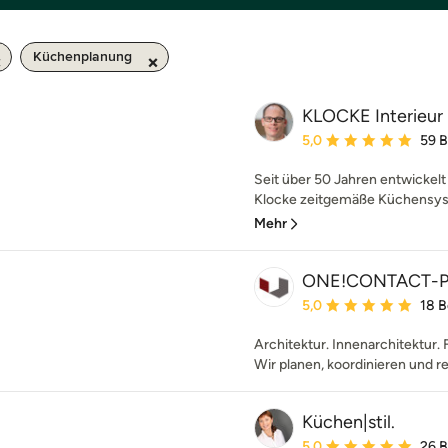
Küchenplanung
KLOCKE Interieu
Durchschnittliche Bewe
5,0
59 
Seit über 50 Jahren entwickel
Klocke zeitgemäße Küchensyst
Mehr
ONE!CONTACT-P
Durchschnittliche Bewe
5,0
18 
Architektur. Innenarchitektur. 
Wir planen, koordinieren und re
Küchen|stil.
Durchschnittliche Bewe
5,0
26 