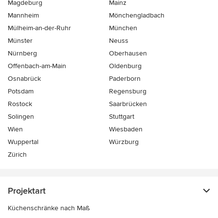
Magdeburg
Mainz
Mannheim
Mönchen­gladbach
Mülheim-an-der-Ruhr
München
Münster
Neuss
Nürnberg
Oberhausen
Offenbach-am-Main
Oldenburg
Osnabrück
Paderborn
Potsdam
Regensburg
Rostock
Saarbrücken
Solingen
Stuttgart
Wien
Wiesbaden
Wuppertal
Würzburg
Zürich
Projektart
Küchenschränke nach Maß