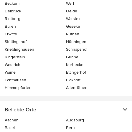
Beckum
Werl
Delbrück
Oelde
Rietberg
Warstein
Büren
Geseke
Erwitte
Rüthen
Stüttingshof
Hünningen
Kneblinghausen
Schnapshof
Ringelstein
Günne
Westrich
Körbecke
Wamel
Ettingerhof
Echthausen
Eickhoff
Himmelpforten
Altenrüthen
Beliebte Orte
Aachen
Augsburg
Basel
Berlin