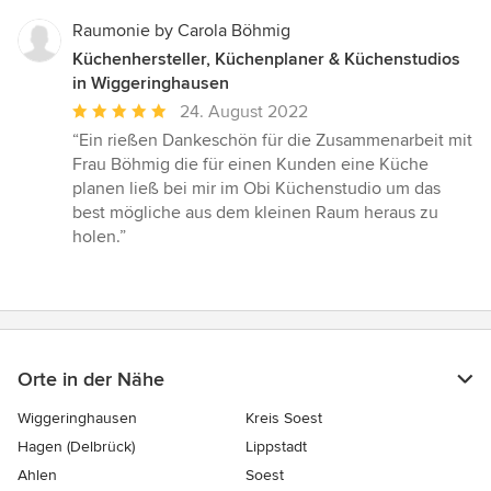
Raumonie by Carola Böhmig
Küchenhersteller, Küchenplaner & Küchenstudios
in Wiggeringhausen
Durchschnittliche
24. August 2022
Bewertung:
“Ein rießen Dankeschön für die Zusammenarbeit mit
5
Frau Böhmig die für einen Kunden eine Küche
von
planen ließ bei mir im Obi Küchenstudio um das
5
best mögliche aus dem kleinen Raum heraus zu
Sternen
holen.”
Orte in der Nähe
Wiggeringhausen
Kreis Soest
Hagen (Delbrück)
Lippstadt
Ahlen
Soest