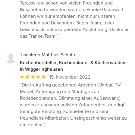
Terasse, die schon von vielen Freunden und
Bekannten bewundert wurden. Franke Raumwert
können wir nur empfehlen, nicht nur unseren
Freunden und Bekannten. Super Team, toller
Geschmack, nahezu perfekte Ausführung. Danke an
das Franke-Team!”
Tischlerei Matthias Schulte
Küchenhersteller, Küchenplaner & Küchenstudios
in Wiggeringhausen
Durchschnittliche
15. November 2022
Bewertung:
“Die in Auftrag gegebenen Arbeiten (Umbau TV-
5
Möbel, Anfertigung und Montage von
von
Rolladenblenden, Dämmung einer Außenwand)
5
wurden zu unserer vollsten Zufriedenheit erledigt.
Sternen
Sehr gute Beratung, kompetente und sehr
freundliche Mitarbeiter. Uneingeschränkt weiter zu
empfehlen.”