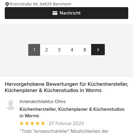
Rheinstraße 46, 64625 Bensheim
Nachricht
1
2
3
4
8
Hervorgehobene Bewertungen für Küchenhersteller,
Küchenplaner & Küchenstudios in Worms
Innenarchitektur Olms
Küchenhersteller, Küchenplaner & Küchenstudios
in Worms
Durchschnittliche
27. Februar 2023
Bewertung:
“Trotz "eingeschränkter" Möglichkeiten der