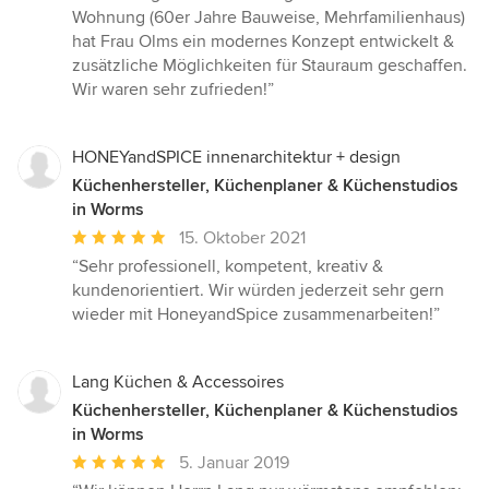
5
Wohnung (60er Jahre Bauweise, Mehrfamilienhaus)
von
hat Frau Olms ein modernes Konzept entwickelt &
5
zusätzliche Möglichkeiten für Stauraum geschaffen.
Sternen
Wir waren sehr zufrieden!”
HONEYandSPICE innenarchitektur + design
Küchenhersteller, Küchenplaner & Küchenstudios
in Worms
Durchschnittliche
15. Oktober 2021
Bewertung:
“Sehr professionell, kompetent, kreativ &
5
kundenorientiert. Wir würden jederzeit sehr gern
von
wieder mit HoneyandSpice zusammenarbeiten!”
5
Sternen
Lang Küchen & Accessoires
Küchenhersteller, Küchenplaner & Küchenstudios
in Worms
Durchschnittliche
5. Januar 2019
Bewertung: