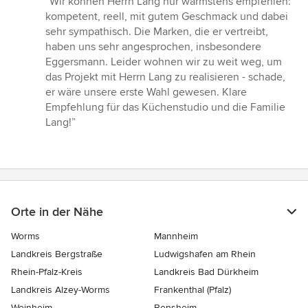
“Wir können Herrn Lang nur wärmstens empfehlen:
5
kompetent, reell, mit gutem Geschmack und dabei
von
sehr sympathisch. Die Marken, die er vertreibt,
5
haben uns sehr angesprochen, insbesondere
Sternen
Eggersmann. Leider wohnen wir zu weit weg, um
das Projekt mit Herrn Lang zu realisieren - schade,
er wäre unsere erste Wahl gewesen. Klare
Empfehlung für das Küchenstudio und die Familie
Lang!”
Orte in der Nähe
Worms
Mannheim
Landkreis Bergstraße
Ludwigshafen am Rhein
Rhein-Pfalz-Kreis
Landkreis Bad Dürkheim
Landkreis Alzey-Worms
Frankenthal (Pfalz)
Weinheim
Bensheim