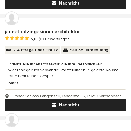
Nachricht
jannetbutzinger.innenarchitektur
Durchschnittliche Bewertung: 5 von 5 Sternen
5,0
(10 Bewertungen)
2 Aufträge über Houzz
Seit 35 Jahren tätig
Individuelle Innenarchitektur, die Ihre Persönlichkeit
widerspiegelt Ich verwandle Vorstellungen in gelebte Räume –
mit einem feinen Gespür f...
Mehr
Gutshof Schloss Langenzell, Langenzell 5, 69257 Wiesenbach
Nachricht