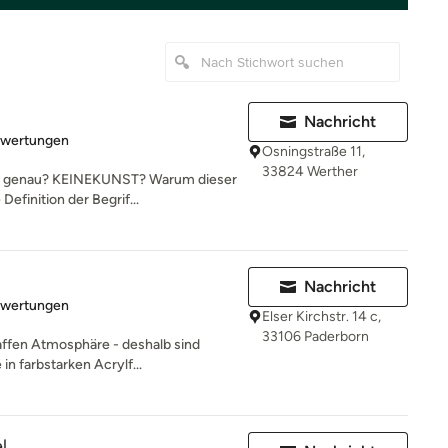
Nachricht
rtung: 5 von 5 Sternen
ewertungen
Osningstraße 11,
33824 Werther
ich genau? KEINEKUNST? Warum dieser
efinition der Begrif...
Nachricht
rtung: 5 von 5 Sternen
ewertungen
Elser Kirchstr. 14 c,
33106 Paderborn
affen Atmosphäre - deshalb sind
in farbstarken Acrylf...
l