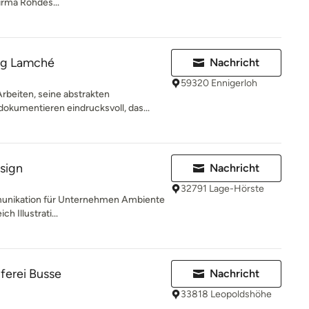
Firma Rohdes...
ng Lamché
Nachricht
59320 Ennigerloh
beiten, seine abstrakten
okumentieren eindrucksvoll, das...
esign
Nachricht
32791 Lage-Hörste
mmunikation für Unternehmen Ambiente
h Illustrati...
erei Busse
Nachricht
33818 Leopoldshöhe