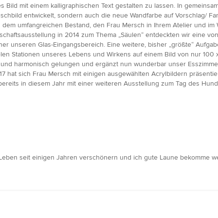
s Bild mit einem kalligraphischen Text gestalten zu lassen. In gemein
nschbild entwickelt, sondern auch die neue Wandfarbe auf Vorschlag/ F
 dem umfangreichen Bestand, den Frau Mersch in Ihrem Atelier und im
nschaftsausstellung in 2014 zum Thema „Säulen“ entdeckten wir eine von
ither unseren Glas-Eingangsbereich. Eine weitere, bisher „größte“ Aufgab
len Stationen unseres Lebens und Wirkens auf einem Bild von nur 100 x 
d harmonisch gelungen und ergänzt nun wunderbar unser Esszimmer, w
17 hat sich Frau Mersch mit einigen ausgewählten Acrylbildern präsenti
bereits in diesem Jahr mit einer weiteren Ausstellung zum Tag des Hun
 Leben seit einigen Jahren verschönern und ich gute Laune bekomme w