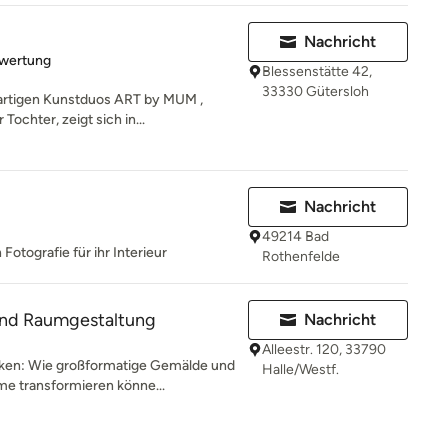
Nachricht
rtung: 5 von 5 Sternen
ewertung
Blessenstätte 42,
33330 Gütersloh
gartigen Kunstduos ART by MUM ,
ochter, zeigt sich in...
Nachricht
49214 Bad
Fotografie für ihr Interieur
Rothenfelde
 und Raumgestaltung
Nachricht
Alleestr. 120, 33790
ken: Wie großformatige Gemälde und
Halle/Westf.
me transformieren könne...