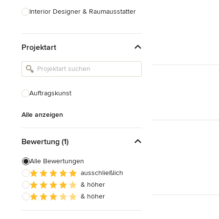
Interior Designer & Raumausstatter
Küchenplanung
Projektart
Landschaftsarchitekten
Armaturen & Sanitärbedarf
Beleuchtung
Auftragskunst
Einbauschränke
Alle anzeigen
Alle anzeigen
Bewertung (1)
Alle Bewertungen
ausschließlich
& höher
& höher