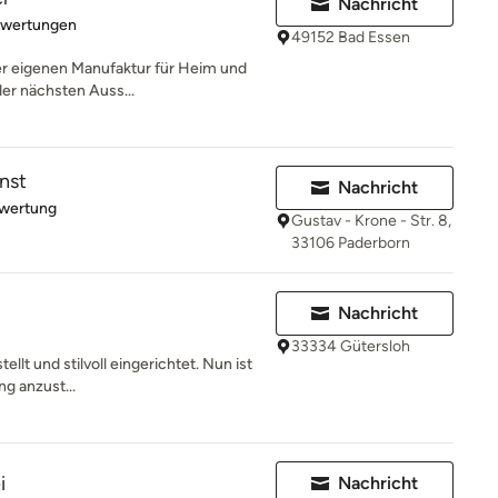
Nachricht
rtung: 5 von 5 Sternen
ewertungen
49152 Bad Essen
er eigenen Manufaktur für Heim und
er nächsten Auss...
nst
Nachricht
rtung: 5 von 5 Sternen
ewertung
Gustav - Krone - Str. 8,
33106 Paderborn
Nachricht
33334 Gütersloh
tellt und stilvoll eingerichtet. Nun ist
ng anzust...
i
Nachricht