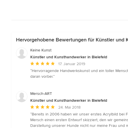
Hervorgehobene Bewertungen für Künstler und K
Keine Kunst
Künstler und Kunsthandwerker in Bielefeld
Durchschnittliche
17. Januar 2019
Bewertung:
“Hervorragende Handwerkskunst und ein toller Mensc
5
daran vorbei.”
von
5
Sternen
Mersch-ART
Künstler und Kunsthandwerker in Bielefeld
Durchschnittliche
24. Mai 2018
Bewertung:
“Bereits in 2006 haben wir unser erstes Acrylbild be
5
Mersch einen ersten Entwurf skizziert, den wir gemei
von
Darstellung unserer Hunde nicht nur meine Frau und 