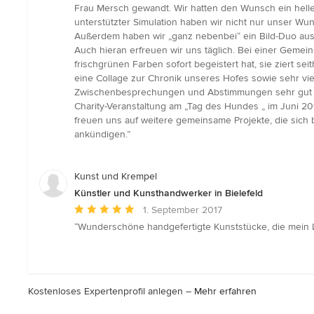
5
Frau Mersch gewandt. Wir hatten den Wunsch ein helle
Sternen
unterstützter Simulation haben wir nicht nur unser Wu
Außerdem haben wir „ganz nebenbei“ ein Bild-Duo aus
Auch hieran erfreuen wir uns täglich. Bei einer Gemei
frischgrünen Farben sofort begeistert hat, sie ziert se
eine Collage zur Chronik unseres Hofes sowie sehr vie
Zwischenbesprechungen und Abstimmungen sehr gut un
Charity-Veranstaltung am „Tag des Hundes „ im Juni 20
freuen uns auf weitere gemeinsame Projekte, die sich 
ankündigen.”
Kunst und Krempel
Künstler und Kunsthandwerker in Bielefeld
Durchschnittliche
1. September 2017
Bewertung:
“Wunderschöne handgefertigte Kunststücke, die mein
5
von
5
Sternen
Kostenloses Expertenprofil anlegen –
Mehr erfahren