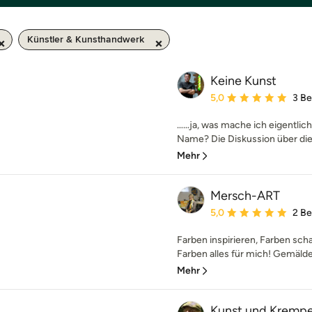
Künstler & Kunsthandwerk
Keine Kunst
Durchschnittliche Bewe
5,0
3 B
……ja, was mache ich eigentl
Name? Die Diskussion über die D
Mehr
Mersch-ART
Durchschnittliche Bewe
5,0
2 B
Farben inspirieren, Farben sch
Farben alles für mich! Gemälde 
Mehr
Kunst und Krempe