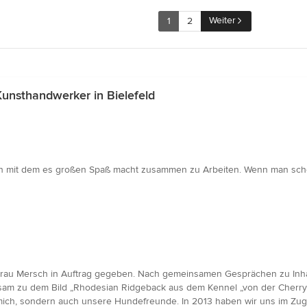
Weiter
1
2
unsthandwerker in Bielefeld
h mit dem es großen Spaß macht zusammen zu Arbeiten. Wenn man schö
i Frau Mersch in Auftrag gegeben. Nach gemeinsamen Gesprächen zu Inha
nsam zu dem Bild „Rhodesian Ridgeback aus dem Kennel „von der Cherry-
mich, sondern auch unsere Hundefreunde. In 2013 haben wir uns im Zu