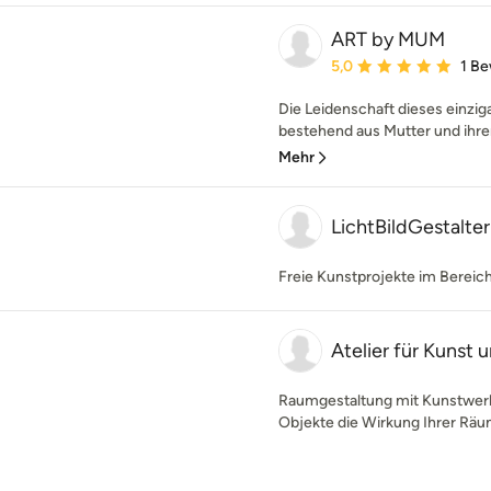
ART by MUM
Durchschnittliche Bewe
5,0
1 B
Die Leidenschaft dieses einzi
bestehend aus Mutter und ihrer T
Mehr
LichtBildGestalter
Freie Kunstprojekte im Bereich 
Atelier für Kunst
Raumgestaltung mit Kunstwer
Objekte die Wirkung Ihrer Räu