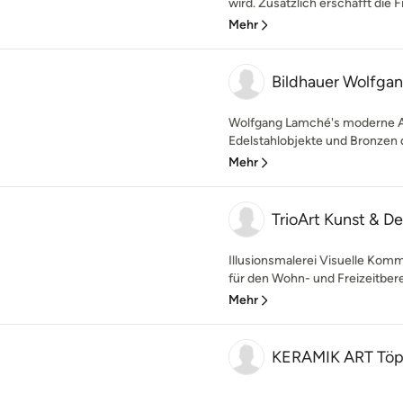
wird. Zusätzlich erschafft die 
Mehr
Bildhauer Wolfga
Wolfgang Lamché's moderne Ar
Edelstahlobjekte und Bronzen d
Mehr
TrioArt Kunst & D
Illusionsmalerei Visuelle Ko
für den Wohn- und Freizeitbereic
Mehr
KERAMIK ART Töpf