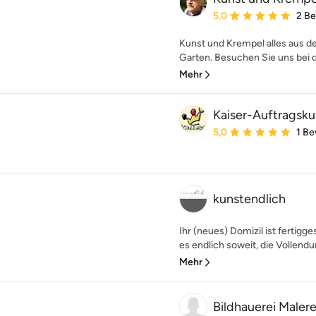
Durchschnittliche Bewe
5,0
2 B
Kunst und Krempel alles aus d
Garten. Besuchen Sie uns bei d
Mehr
Kaiser-Auftragsku
Durchschnittliche Bewe
5,0
1 B
kunstendlich
Ihr (neues) Domizil ist fertigges
es endlich soweit, die Vollendu
Mehr
Bildhauerei Malere