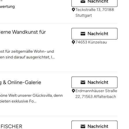
Nachricht
rtung: 5 von 5 Sternen
ewertung
Teckstraße 13, 70188
Stuttgart
derne Wandkunst für
Nachricht
74653 Künzelsau
st für zeitgemäße Wohn- und
 sind darauf ausgerichtet, I...
ag & Online-Galerie
Nachricht
Erdmannhäuser Straße
höne Welt unserer Glücksvilla, denn
22, 71563 Affalterbach
ieten exklusive Fo...
 FISCHER
Nachricht