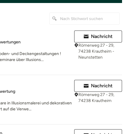
Nachricht
rtung: 5 von 5 Sternen
ewertungen
Römerweg 27 - 29,
74238 Krautheim -
 Boden- und Deckengestaltungen !
Neunstetten
inare über Illusions...
Nachricht
rtung: 5 von 5 Sternen
ewertung
Römerweg 27 - 29,
74238 Krautheim
re in Illusionsmalerei und dekorativen
 auf die Verwe...
n