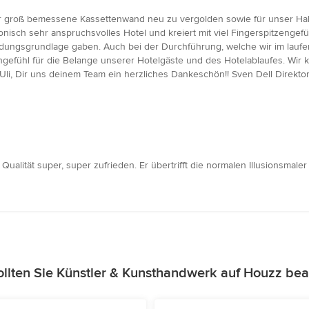
sehr groß bemessene Kassettenwand neu zu vergolden sowie für unser H
onisch sehr anspruchsvolles Hotel und kreiert mit viel Fingerspitzengefüh
dungsgrundlage gaben. Auch bei der Durchführung, welche wir im laufend
gefühl für die Belange unserer Hotelgäste und des Hotelablaufes. Wir 
li, Dir uns deinem Team ein herzliches Dankeschön!! Sven Dell Direktor
Qualität super, super zufrieden. Er übertrifft die normalen Illusionsmal
llten Sie Künstler & Kunsthandwerk auf Houzz bea