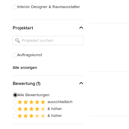
Interior Designer & Raumausstatter
Küchenplanung
Projektart
Landschaftsarchitekten
Armaturen & Sanitärbedarf
Beleuchtung
Auftragskunst
Einbauschränke
Alle anzeigen
Alle anzeigen
Bewertung (1)
Alle Bewertungen
ausschließlich
& höher
& höher