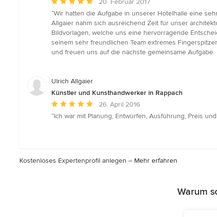
Durchschnittliche
20. Februar 2017
Bewertung:
“Wir hatten die Aufgabe in unserer Hotelhalle eine 
5
Allgaier nahm sich ausreichend Zeit für unser architekt
von
Bildvorlagen, welche uns eine hervorragende Entschei
5
seinem sehr freundlichen Team extremes Fingerspitzen
Sternen
und freuen uns auf die nächste gemeinsame Aufgabe. U
Ulrich Allgaier
Künstler und Kunsthandwerker in Rappach
Durchschnittliche
26. April 2016
Bewertung:
“Ich war mit Planung, Entwürfen, Ausführung, Preis und 
5
von
5
Sternen
Kostenloses Expertenprofil anlegen –
Mehr erfahren
Warum so