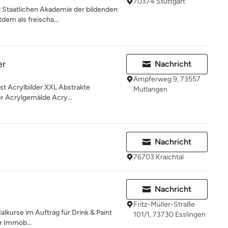
70374 Stuttgart
r Staatlichen Akademie der bildenden
dem als freischa...
er
Nachricht
Ampferweg 9, 73557
st Acrylbilder XXL Abstrakte
Mutlangen
r Acrylgemälde Acry...
Nachricht
76703 Kraichtal
Nachricht
Fritz-Müller-Straße
Malkurse im Auftrag für Drink & Paint
101/1, 73730 Esslingen
r Immob...