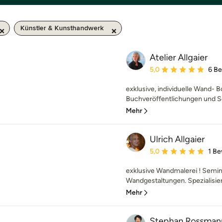
Künstler & Kunsthandwerk
Atelier Allgaier
Durchschnittliche Bewe
5,0
6 B
exklusive, individuelle Wand-
Buchveröffentlichungen und Sem
Mehr
Ulrich Allgaier
Durchschnittliche Bewe
5,0
1 B
exklusive Wandmalerei ! Semina
Wandgestaltungen. Spezialisiert
Mehr
Stephan Rossman