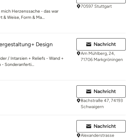
70597 Stuttgart
mich Herzenssache - das war
t & Weise, Form & Ma...
dergestaltung+ Design
Nachricht
Am Mühlberg, 24,
lder / Intarsien + Reliefs - Wand +
71706 Markgröningen
- Sonderanferti...
Nachricht
Bachstraße 47, 74193
Schwaigern
Nachricht
Alexanderstrasse