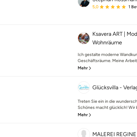
Durchschnittliche Bewe
5,0
1 B
Ksavera ART | Mo
Wohnräume
Ich gestalte moderne Wandkun
Geschäftsräume. Meine Arbeiten
Mehr
Glücksvilla - Verl
Treten Sie ein in die wundersc
Schönes macht glücklich! Wir b
Mehr
MALEREI REGINE