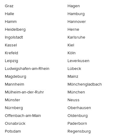
Graz
Hagen
Halle
Hamburg
Hamm
Hannover
Heidelberg
Herne
Ingolstadt
Karlsruhe
Kassel
Kiel
Krefeld
Köln
Leipzig
Leverkusen
Ludwigshafen-am-Rhein
Lübeck
Magdeburg
Mainz
Mannheim
Mönchen­gladbach
Mülheim-an-der-Ruhr
München
Münster
Neuss
Nürnberg
Oberhausen
Offenbach-am-Main
Oldenburg
Osnabrück
Paderborn
Potsdam
Regensburg