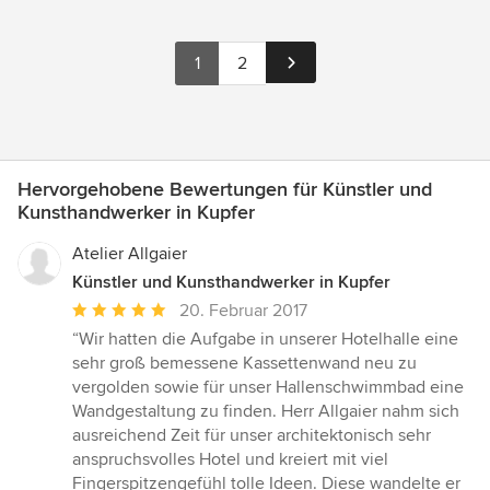
1
2
Hervorgehobene Bewertungen für Künstler und
Kunsthandwerker in Kupfer
Atelier Allgaier
Künstler und Kunsthandwerker in Kupfer
Durchschnittliche
20. Februar 2017
Bewertung:
“Wir hatten die Aufgabe in unserer Hotelhalle eine
5
sehr groß bemessene Kassettenwand neu zu
von
vergolden sowie für unser Hallenschwimmbad eine
5
Wandgestaltung zu finden. Herr Allgaier nahm sich
Sternen
ausreichend Zeit für unser architektonisch sehr
anspruchsvolles Hotel und kreiert mit viel
Fingerspitzengefühl tolle Ideen. Diese wandelte er