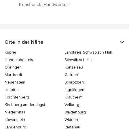
5
Künstler als Handwerker.”
Sternen
Orte in der Nähe
Kupfer
Landkreis Schwäbisch Hall
Hohenlohekreis
Schwäbisch Hall
Öhringen
Künzelsau
Murrhardt
Gaildorf
Neuenstein
Schrozberg
Ilshofen
Ingelfingen
Forchtenberg
Krautheim
Kirchberg an der Jagst
Vellberg
Niedernhall
Waldenburg
Löwenstein
Widdern
Langenburg
Rietenau