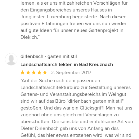
5
lernen, als er uns mit zahlreichen Vorschlägen für
von
den Eingangsbereiches unseres Hauses in
5
Junglinster, Luxemburg begeisterte. Nach diesen
Sternen
positiven Erfahrungen freuen wir uns nun wieder
auf gute Ideen für unser neues Gartenprojekt in
Diekich.”
dirlenbach - garten mit stil
Landschaftsarchitekten in Bad Kreuznach
Durchschnittliche
2. September 2017
Bewertung:
“Auf der Suche nach dem passenden
5
Landschaftsarchitekturbüro zur Gestaltung unseres
von
Gartens- und Veranstaltungsbereichs im Weingut
5
sind wir auf das Büro "dirlenbach garten mit stil"
Sternen
gestoßen. Und das war ein Glücksgriff! Man hat uns
zugehört ohne uns gleich mit Vorschlägen zu
überschütten. Die sensible und einfühlsame Art von
Dieter Dirlenbach gab uns von Anfang an das
Gefühl, das hier etwas entstehen wird, was wir sind