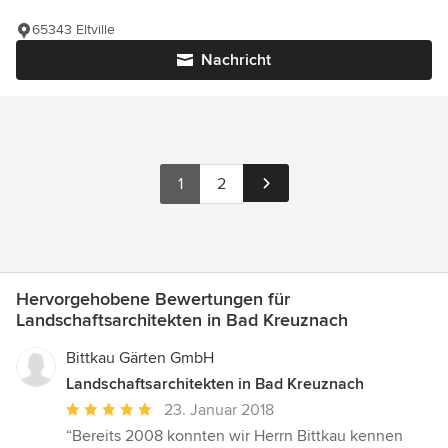
65343 Eltville
Nachricht
1
2
Hervorgehobene Bewertungen für
Landschaftsarchitekten in Bad Kreuznach
Bittkau Gärten GmbH
Landschaftsarchitekten in Bad Kreuznach
Durchschnittliche
23. Januar 2018
Bewertung:
“Bereits 2008 konnten wir Herrn Bittkau kennen