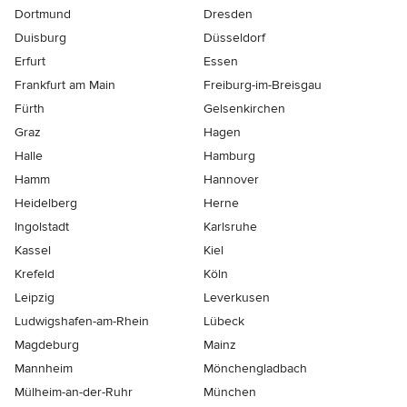
Dortmund
Dresden
Duisburg
Düsseldorf
Erfurt
Essen
Frankfurt am Main
Freiburg-im-Breisgau
Fürth
Gelsenkirchen
Graz
Hagen
Halle
Hamburg
Hamm
Hannover
Heidelberg
Herne
Ingolstadt
Karlsruhe
Kassel
Kiel
Krefeld
Köln
Leipzig
Leverkusen
Ludwigshafen-am-Rhein
Lübeck
Magdeburg
Mainz
Mannheim
Mönchen­gladbach
Mülheim-an-der-Ruhr
München