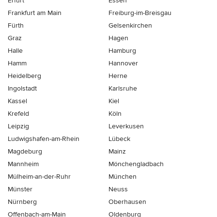
Erfurt
Essen
Frankfurt am Main
Freiburg-im-Breisgau
Fürth
Gelsenkirchen
Graz
Hagen
Halle
Hamburg
Hamm
Hannover
Heidelberg
Herne
Ingolstadt
Karlsruhe
Kassel
Kiel
Krefeld
Köln
Leipzig
Leverkusen
Ludwigshafen-am-Rhein
Lübeck
Magdeburg
Mainz
Mannheim
Mönchen­gladbach
Mülheim-an-der-Ruhr
München
Münster
Neuss
Nürnberg
Oberhausen
Offenbach-am-Main
Oldenburg