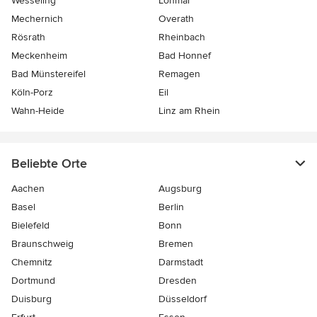
Wesseling
Lohmar
Mechernich
Overath
Rösrath
Rheinbach
Meckenheim
Bad Honnef
Bad Münstereifel
Remagen
Köln-Porz
Eil
Wahn-Heide
Linz am Rhein
Beliebte Orte
Aachen
Augsburg
Basel
Berlin
Bielefeld
Bonn
Braunschweig
Bremen
Chemnitz
Darmstadt
Dortmund
Dresden
Duisburg
Düsseldorf