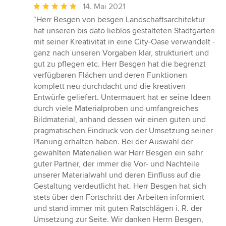
Durchschnittliche
14. Mai 2021
Bewertung:
“Herr Besgen von besgen Landschaftsarchitektur
5
hat unseren bis dato lieblos gestalteten Stadtgarten
von
mit seiner Kreativität in eine City-Oase verwandelt -
5
ganz nach unseren Vorgaben klar, strukturiert und
Sternen
gut zu pflegen etc. Herr Besgen hat die begrenzt
verfügbaren Flächen und deren Funktionen
komplett neu durchdacht und die kreativen
Entwürfe geliefert. Untermauert hat er seine Ideen
durch viele Materialproben und umfangreiches
Bildmaterial, anhand dessen wir einen guten und
pragmatischen Eindruck von der Umsetzung seiner
Planung erhalten haben. Bei der Auswahl der
gewählten Materialien war Herr Besgen ein sehr
guter Partner, der immer die Vor- und Nachteile
unserer Materialwahl und deren Einfluss auf die
Gestaltung verdeutlicht hat. Herr Besgen hat sich
stets über den Fortschritt der Arbeiten informiert
und stand immer mit guten Ratschlägen i. R. der
Umsetzung zur Seite. Wir danken Herrn Besgen,