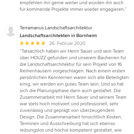
empfehlen ihn gerne weiter und würden ihn auch
für kommende Projekte immer wieder engagieren.”
Terramanus Landschaftsarchitektur
Landschaftsarchitekten in Bornheim
Durchschnittliche
26. Februar 2020
Bewertung:
“Tatsächlich haben wir Herrn Sauer und sein Team
5
über HOUZZ gefunden und unserem Bauherren für
von
die Landschaftsarchitektur für sein Projekt von 16
5
Reihenhäusern vorgeschlagen. Nach einem ersten
Sternen
persönlichen Kennlernen waren sich alle Beteiligten
einig, wir werden ein gutes Team sein. Und so hat
sich die Planungsphase dann auch gestaltet. Die
Zusammenarbeit mit Herrn Sauer und seinem Team
war stets hoch motiviert und professionell, sehr
zuverlässig und geprägt von überzeugendem
Design. Die Zusammenarbeit hinsichtlich Kosten,
Terminen und Ausschreibung hat sich ebenso
reibungslos und höchst kompetent gestaltet, wie