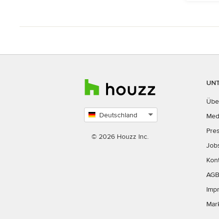
UN
Übe
Deutschland
Med
Land
Pre
auswählen
© 2026 Houzz Inc.
Job
Kon
AG
Imp
Mar