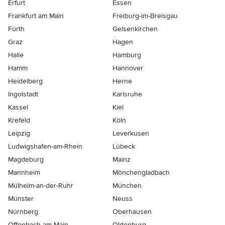
Erfurt
Essen
Frankfurt am Main
Freiburg-im-Breisgau
Fürth
Gelsenkirchen
Graz
Hagen
Halle
Hamburg
Hamm
Hannover
Heidelberg
Herne
Ingolstadt
Karlsruhe
Kassel
Kiel
Krefeld
Köln
Leipzig
Leverkusen
Ludwigshafen-am-Rhein
Lübeck
Magdeburg
Mainz
Mannheim
Mönchen­gladbach
Mülheim-an-der-Ruhr
München
Münster
Neuss
Nürnberg
Oberhausen
Offenbach-am-Main
Oldenburg