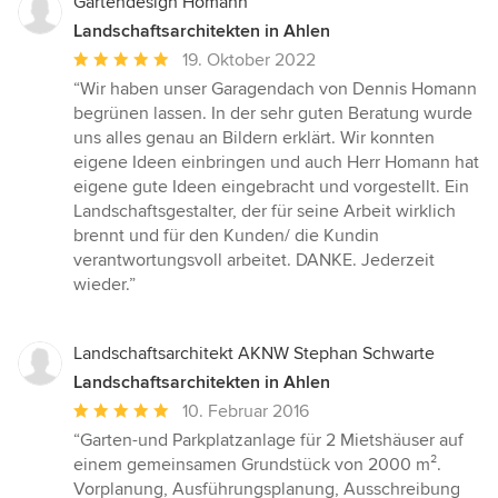
Gartendesign Homann
Landschaftsarchitekten in Ahlen
Durchschnittliche
19. Oktober 2022
Bewertung:
“Wir haben unser Garagendach von Dennis Homann
5
begrünen lassen. In der sehr guten Beratung wurde
von
uns alles genau an Bildern erklärt. Wir konnten
5
eigene Ideen einbringen und auch Herr Homann hat
Sternen
eigene gute Ideen eingebracht und vorgestellt. Ein
Landschaftsgestalter, der für seine Arbeit wirklich
brennt und für den Kunden/ die Kundin
verantwortungsvoll arbeitet. DANKE. Jederzeit
wieder.”
Landschaftsarchitekt AKNW Stephan Schwarte
Landschaftsarchitekten in Ahlen
Durchschnittliche
10. Februar 2016
Bewertung:
“Garten-und Parkplatzanlage für 2 Mietshäuser auf
5
einem gemeinsamen Grundstück von 2000 m².
von
Vorplanung, Ausführungsplanung, Ausschreibung