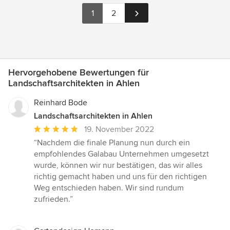
1
2
Hervorgehobene Bewertungen für
Landschaftsarchitekten in Ahlen
Reinhard Bode
Landschaftsarchitekten in Ahlen
Durchschnittliche
19. November 2022
Bewertung:
“Nachdem die finale Planung nun durch ein
5
empfohlendes Galabau Unternehmen umgesetzt
von
wurde, können wir nur bestätigen, das wir alles
5
richtig gemacht haben und uns für den richtigen
Sternen
Weg entschieden haben. Wir sind rundum
zufrieden.”