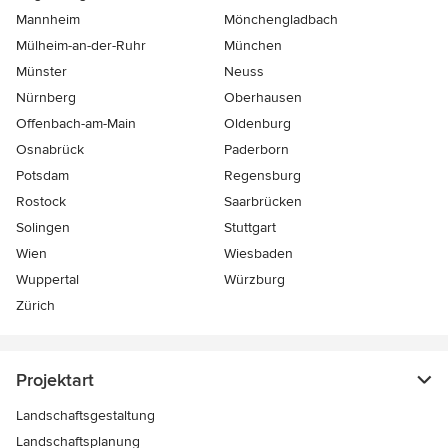
Mannheim
Mönchen­gladbach
Mülheim-an-der-Ruhr
München
Münster
Neuss
Nürnberg
Oberhausen
Offenbach-am-Main
Oldenburg
Osnabrück
Paderborn
Potsdam
Regensburg
Rostock
Saarbrücken
Solingen
Stuttgart
Wien
Wiesbaden
Wuppertal
Würzburg
Zürich
Projektart
Landschaftsgestaltung
Landschaftsplanung