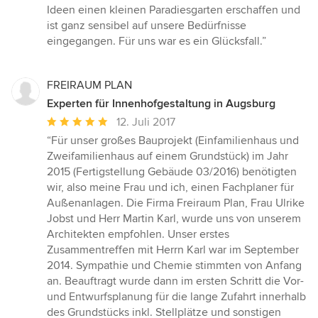
5
Ideen einen kleinen Paradiesgarten erschaffen und
von
ist ganz sensibel auf unsere Bedürfnisse
5
eingegangen. Für uns war es ein Glücksfall.”
Sternen
FREIRAUM PLAN
Experten für Innenhofgestaltung in Augsburg
Durchschnittliche
12. Juli 2017
Bewertung:
“Für unser großes Bauprojekt (Einfamilienhaus und
5
Zweifamilienhaus auf einem Grundstück) im Jahr
von
2015 (Fertigstellung Gebäude 03/2016) benötigten
5
wir, also meine Frau und ich, einen Fachplaner für
Sternen
Außenanlagen. Die Firma Freiraum Plan, Frau Ulrike
Jobst und Herr Martin Karl, wurde uns von unserem
Architekten empfohlen. Unser erstes
Zusammentreffen mit Herrn Karl war im September
2014. Sympathie und Chemie stimmten von Anfang
an. Beauftragt wurde dann im ersten Schritt die Vor-
und Entwurfsplanung für die lange Zufahrt innerhalb
des Grundstücks inkl. Stellplätze und sonstigen