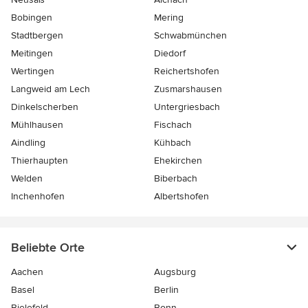
Bobingen
Mering
Stadtbergen
Schwabmünchen
Meitingen
Diedorf
Wertingen
Reichertshofen
Langweid am Lech
Zusmarshausen
Dinkelscherben
Untergriesbach
Mühlhausen
Fischach
Aindling
Kühbach
Thierhaupten
Ehekirchen
Welden
Biberbach
Inchenhofen
Albertshofen
Beliebte Orte
Aachen
Augsburg
Basel
Berlin
Bielefeld
Bonn