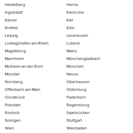
Heidelberg
Herne
Ingolstadt
Karlsruhe
Kassel
Kiel
Krefeld
Köln
Leipzig
Leverkusen
Ludwigshafen-am-Rhein
Lübeck
Magdeburg
Mainz
Mannheim
Mönchen­gladbach
Mülheim-an-der-Ruhr
München
Münster
Neuss
Nürnberg
Oberhausen
Offenbach-am-Main
Oldenburg
Osnabrück
Paderborn
Potsdam
Regensburg
Rostock
Saarbrücken
Solingen
Stuttgart
Wien
Wiesbaden