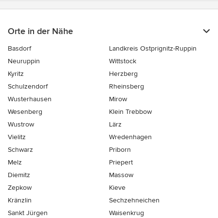
Orte in der Nähe
Basdorf
Landkreis Ostprignitz-Ruppin
Neuruppin
Wittstock
Kyritz
Herzberg
Schulzendorf
Rheinsberg
Wusterhausen
Mirow
Wesenberg
Klein Trebbow
Wustrow
Lärz
Vielitz
Wredenhagen
Schwarz
Priborn
Melz
Priepert
Diemitz
Massow
Zepkow
Kieve
Kränzlin
Sechzehneichen
Sankt Jürgen
Waisenkrug