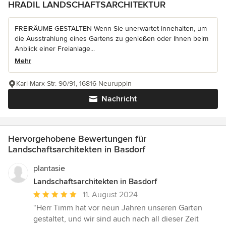
HRADIL LANDSCHAFTSARCHITEKTUR
FREIRÄUME GESTALTEN Wenn Sie unerwartet innehalten, um
die Ausstrahlung eines Gartens zu genießen oder Ihnen beim
Anblick einer Freianlage...
Mehr
Karl-Marx-Str. 90/91, 16816 Neuruppin
Nachricht
Hervorgehobene Bewertungen für
Landschaftsarchitekten in Basdorf
plantasie
Landschaftsarchitekten in Basdorf
Durchschnittliche
11. August 2024
Bewertung:
“Herr Timm hat vor neun Jahren unseren Garten
5
gestaltet, und wir sind auch nach all dieser Zeit