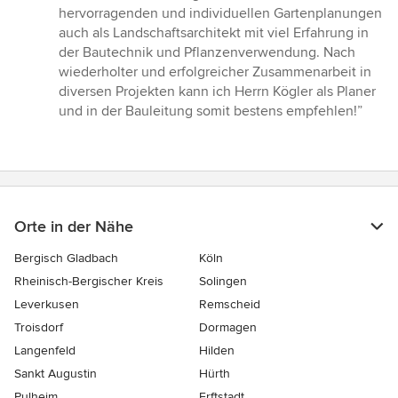
5
hervorragenden und individuellen Gartenplanungen
von
auch als Landschaftsarchitekt mit viel Erfahrung in
5
der Bautechnik und Pflanzenverwendung. Nach
Sternen
wiederholter und erfolgreicher Zusammenarbeit in
diversen Projekten kann ich Herrn Kögler als Planer
und in der Bauleitung somit bestens empfehlen!”
Orte in der Nähe
Bergisch Gladbach
Köln
Rheinisch-Bergischer Kreis
Solingen
Leverkusen
Remscheid
Troisdorf
Dormagen
Langenfeld
Hilden
Sankt Augustin
Hürth
Pulheim
Erftstadt