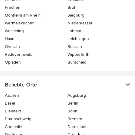
Frechen
Brühl
Monheim am Rhein
Siegburg
Wermelskirchen
Niederkassel
Wesseling
Lohmar
Haan
Leichlingen
Overath
Rösrath
Radevormwald
Wipperfürth
Opladen
Burscheid
Beliebte Orte
Aachen
Augsburg
Basel
Berlin
Bielefeld
Bonn
Braunschweig
Bremen
Chemnitz
Darmstadt
Dortmund
Dresden