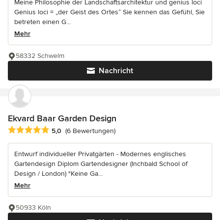
Meine Philosophie der Landschaftsarchitektur und genius loci
Genius loci = „der Geist des Ortes“ Sie kennen das Gefühl, Sie
betreten einen G...
Mehr
58332 Schwelm
Nachricht
Ekvard Baar Garden Design
Durchschnittliche Bewertung: 5 von 5 Sternen
5,0
(6 Bewertungen)
Entwurf individueller Privatgärten - Modernes englisches
Gartendesign Diplom Gartendesigner (Inchbald School of
Design / London) "Keine Ga...
Mehr
50933 Köln