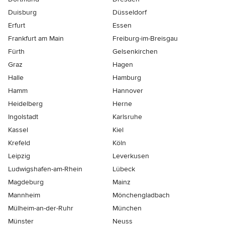
Duisburg
Düsseldorf
Erfurt
Essen
Frankfurt am Main
Freiburg-im-Breisgau
Fürth
Gelsenkirchen
Graz
Hagen
Halle
Hamburg
Hamm
Hannover
Heidelberg
Herne
Ingolstadt
Karlsruhe
Kassel
Kiel
Krefeld
Köln
Leipzig
Leverkusen
Ludwigshafen-am-Rhein
Lübeck
Magdeburg
Mainz
Mannheim
Mönchen­gladbach
Mülheim-an-der-Ruhr
München
Münster
Neuss