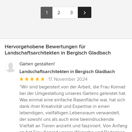
1
2
3
Hervorgehobene Bewertungen für
Landschaftsarchitekten in Bergisch Gladbach
Gärten gestalten!
Landschaftsarchitekten in Bergisch Gladbach
Durchschnittliche
17. November 2024
Bewertung:
“Wir sind begeistert von der Arbeit, die Frau Konrad
5
bei der Umgestaltung unseres Gartens geleistet hat.
von
Was einmal eine einfache Rasenfläche war, hat sich
5
dank ihrer Kreativität und Expertise in einen
Sternen
lebendigen, vielfältigen Lebensraum verwandelt,
der sowohl uns als auch eine beeindruckende
Vielfalt an Tieren anzieht und fasziniert. Von Anfang