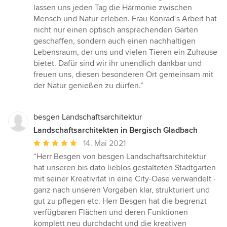
lassen uns jeden Tag die Harmonie zwischen
Mensch und Natur erleben. Frau Konrad‘s Arbeit hat
nicht nur einen optisch ansprechenden Garten
geschaffen, sondern auch einen nachhaltigen
Lebensraum, der uns und vielen Tieren ein Zuhause
bietet. Dafür sind wir ihr unendlich dankbar und
freuen uns, diesen besonderen Ort gemeinsam mit
der Natur genießen zu dürfen.”
besgen Landschaftsarchitektur
Landschaftsarchitekten in Bergisch Gladbach
Durchschnittliche
14. Mai 2021
Bewertung:
“Herr Besgen von besgen Landschaftsarchitektur
5
hat unseren bis dato lieblos gestalteten Stadtgarten
von
mit seiner Kreativität in eine City-Oase verwandelt -
5
ganz nach unseren Vorgaben klar, strukturiert und
Sternen
gut zu pflegen etc. Herr Besgen hat die begrenzt
verfügbaren Flächen und deren Funktionen
komplett neu durchdacht und die kreativen