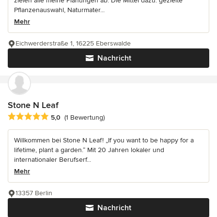
zielen alle meine Planungen ab. Die Mittel dazu: gezielte
Pflanzenauswahl, Naturmater...
Mehr
Eichwerderstraße 1, 16225 Eberswalde
Nachricht
Stone N Leaf
Durchschnittliche Bewertung: 5 von 5 Sternen
5,0
(1 Bewertung)
Willkommen bei Stone N Leaf! „If you want to be happy for a
lifetime, plant a garden.“ Mit 20 Jahren lokaler und
internationaler Berufserf...
Mehr
13357 Berlin
Nachricht