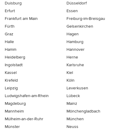
Duisburg
Düsseldorf
Erfurt
Essen
Frankfurt am Main
Freiburg-im-Breisgau
Fürth
Gelsenkirchen
Graz
Hagen
Halle
Hamburg
Hamm
Hannover
Heidelberg
Herne
Ingolstadt
Karlsruhe
Kassel
Kiel
Krefeld
Köln
Leipzig
Leverkusen
Ludwigshafen-am-Rhein
Lübeck
Magdeburg
Mainz
Mannheim
Mönchen­gladbach
Mülheim-an-der-Ruhr
München
Münster
Neuss