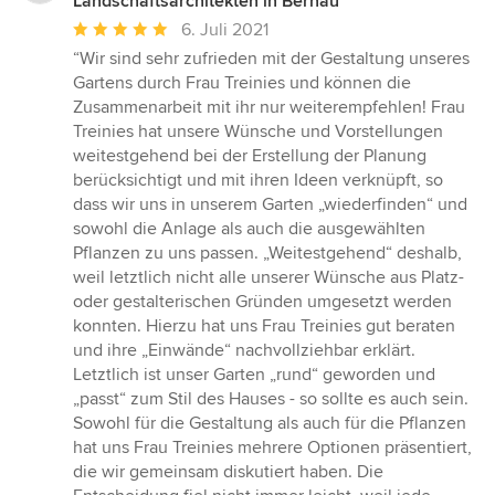
Landschaftsarchitekten in Bernau
Durchschnittliche
6. Juli 2021
Bewertung:
“Wir sind sehr zufrieden mit der Gestaltung unseres
5
Gartens durch Frau Treinies und können die
von
Zusammenarbeit mit ihr nur weiterempfehlen! Frau
5
Treinies hat unsere Wünsche und Vorstellungen
Sternen
weitestgehend bei der Erstellung der Planung
berücksichtigt und mit ihren Ideen verknüpft, so
dass wir uns in unserem Garten „wiederfinden“ und
sowohl die Anlage als auch die ausgewählten
Pflanzen zu uns passen. „Weitestgehend“ deshalb,
weil letztlich nicht alle unserer Wünsche aus Platz-
oder gestalterischen Gründen umgesetzt werden
konnten. Hierzu hat uns Frau Treinies gut beraten
und ihre „Einwände“ nachvollziehbar erklärt.
Letztlich ist unser Garten „rund“ geworden und
„passt“ zum Stil des Hauses - so sollte es auch sein.
Sowohl für die Gestaltung als auch für die Pflanzen
hat uns Frau Treinies mehrere Optionen präsentiert,
die wir gemeinsam diskutiert haben. Die