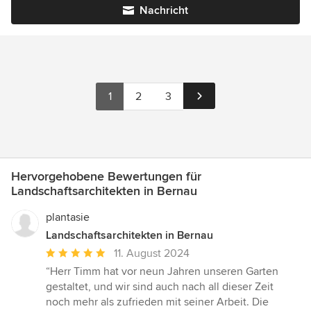
Nachricht
1
2
3
Hervorgehobene Bewertungen für
Landschaftsarchitekten in Bernau
plantasie
Landschaftsarchitekten in Bernau
Durchschnittliche
11. August 2024
Bewertung:
“Herr Timm hat vor neun Jahren unseren Garten
5
gestaltet, und wir sind auch nach all dieser Zeit
von
noch mehr als zufrieden mit seiner Arbeit. Die