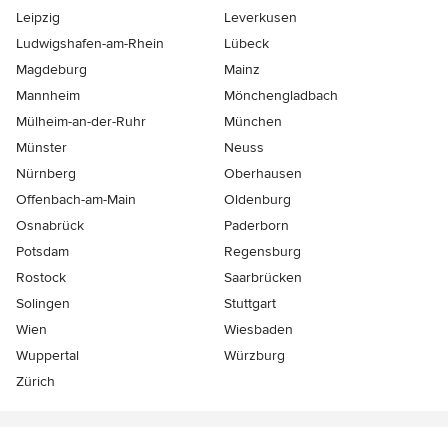
Leipzig
Leverkusen
Ludwigshafen-am-Rhein
Lübeck
Magdeburg
Mainz
Mannheim
Mönchen­gladbach
Mülheim-an-der-Ruhr
München
Münster
Neuss
Nürnberg
Oberhausen
Offenbach-am-Main
Oldenburg
Osnabrück
Paderborn
Potsdam
Regensburg
Rostock
Saarbrücken
Solingen
Stuttgart
Wien
Wiesbaden
Wuppertal
Würzburg
Zürich