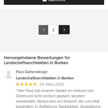
Nachricht
1
2
Hervorgehobene Bewertungen für
Landschaftsarchitekten in Borken
Paus Gartendesign
Landschaftsarchitekten in Borken
Durchschnittliche
28. März 2022
Bewertung:
“Herr Paus hat unseren Garten im Umkreis von
5
Dortmund nicht einfach geplant, sondern
von
verwandelt. Heraus kam ein Entwurf, der uns total
5
begeistert. In Aufteilung, Nutzbarkeit, Ausstattung