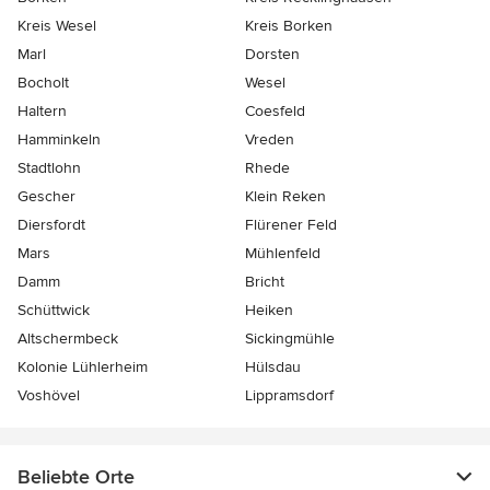
Kreis Wesel
Kreis Borken
Marl
Dorsten
Bocholt
Wesel
Haltern
Coesfeld
Hamminkeln
Vreden
Stadtlohn
Rhede
Gescher
Klein Reken
Diersfordt
Flürener Feld
Mars
Mühlenfeld
Damm
Bricht
Schüttwick
Heiken
Altschermbeck
Sickingmühle
Kolonie Lühlerheim
Hülsdau
Voshövel
Lippramsdorf
Beliebte Orte