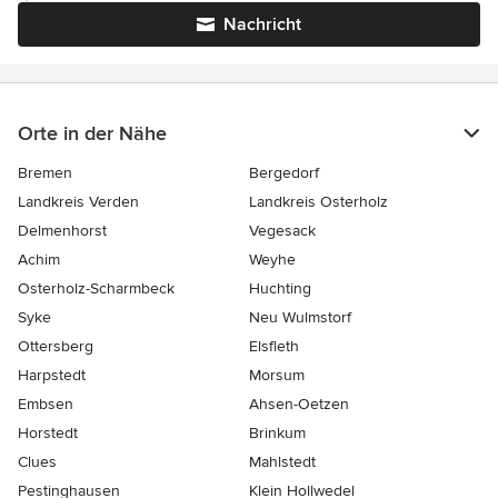
Nachricht
Orte in der Nähe
Bremen
Bergedorf
Landkreis Verden
Landkreis Osterholz
Delmenhorst
Vegesack
Achim
Weyhe
Osterholz-Scharmbeck
Huchting
Syke
Neu Wulmstorf
Ottersberg
Elsfleth
Harpstedt
Morsum
Embsen
Ahsen-Oetzen
Horstedt
Brinkum
Clues
Mahlstedt
Pestinghausen
Klein Hollwedel