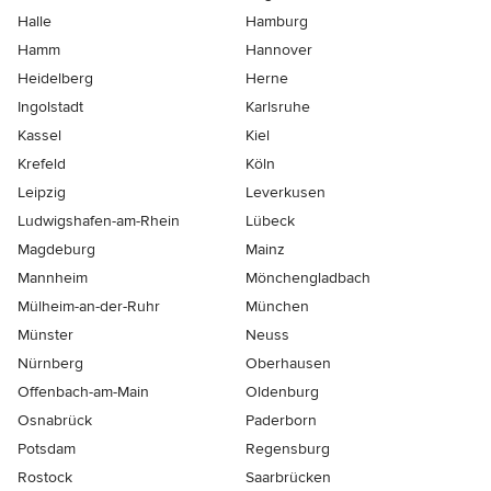
Halle
Hamburg
Hamm
Hannover
Heidelberg
Herne
Ingolstadt
Karlsruhe
Kassel
Kiel
Krefeld
Köln
Leipzig
Leverkusen
Ludwigshafen-am-Rhein
Lübeck
Magdeburg
Mainz
Mannheim
Mönchen­gladbach
Mülheim-an-der-Ruhr
München
Münster
Neuss
Nürnberg
Oberhausen
Offenbach-am-Main
Oldenburg
Osnabrück
Paderborn
Potsdam
Regensburg
Rostock
Saarbrücken