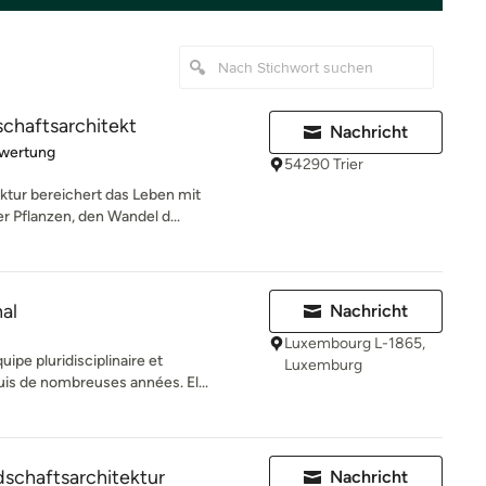
schaftsarchitekt
Nachricht
rtung: 5 von 5 Sternen
ewertung
54290 Trier
tur bereichert das Leben mit
er Pflanzen, den Wandel d...
al
Nachricht
Luxembourg L-1865,
ipe pluridisciplinaire et
Luxemburg
is de nombreuses années. El...
schaftsarchitektur
Nachricht