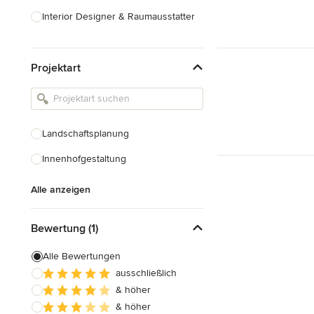
Interior Designer & Raumausstatter
Küchenplanung
Projektart
Landschaftsarchitekten
Armaturen & Sanitärbedarf
Beleuchtung
Landschaftsplanung
Einbauschränke
Innenhofgestaltung
Alle anzeigen
Alle anzeigen
Bewertung (1)
Alle Bewertungen
ausschließlich
& höher
& höher