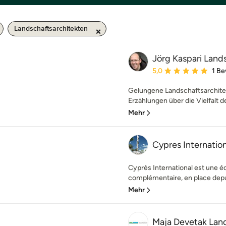
Landschaftsarchitekten
Jörg Kaspari Land
Durchschnittliche Bewe
5,0
1 B
Gelungene Landschaftsarchitek
Erzählungen über die Vielfalt d
Mehr
Cypres Internation
Cyprès International est une équ
complémentaire, en place depu
Mehr
Maja Devetak Land