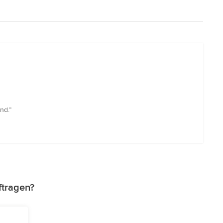
nd.”
ftragen?