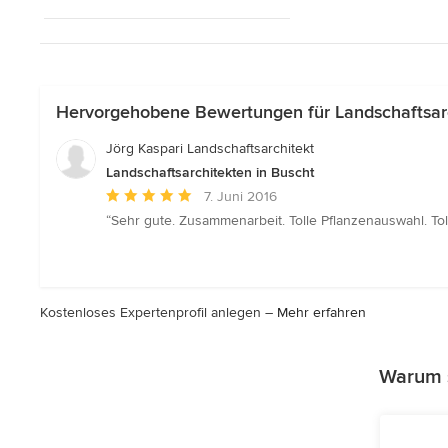
Hervorgehobene Bewertungen für Landschaftsarc
Jörg Kaspari Landschaftsarchitekt
Landschaftsarchitekten in Buscht
Durchschnittliche
7. Juni 2016
Bewertung:
“Sehr gute. Zusammenarbeit. Tolle Pflanzenauswahl. Toll
5
von
5
Sternen
Kostenloses Expertenprofil anlegen –
Mehr erfahren
Warum s