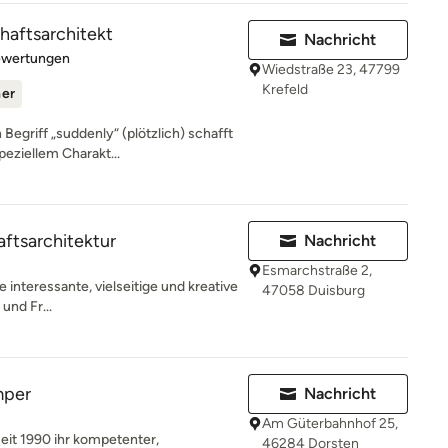
aftsarchitekt
Nachricht
rtung: 5 von 5 Sternen
ewertungen
Wiedstraße 23, 47799
Krefeld
ner
Begriff „suddenly“ (plötzlich) schafft
eziellem Charakt...
tsarchitektur
Nachricht
Esmarchstraße 2,
 interessante, vielseitige und kreative
47058 Duisburg
und Fr...
mper
Nachricht
Am Güterbahnhof 25,
eit 1990 ihr kompetenter,
46284 Dorsten