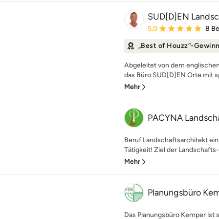
SUD[D]EN Landsch
Durchschnittliche Bewe
5,0
8 B
„Best of Houzz“-Gewin
Abgeleitet von dem englischen 
das Büro SUD[D]EN Orte mit sp
Mehr
PACYNA Landschaf
Beruf Landschaftsarchitekt eine
Tätigkeit! Ziel der Landschafts- 
Mehr
Planungsbüro Ke
Das Planungsbüro Kemper ist s