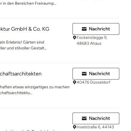
r in den Bereichen Freiraump...
ektur GmbH & Co. KG
Nachricht
Fockenstegge 9,
in Erlebnis! Gärten sind
48683 Ahaus
er und stilvoller Gestalt...
chaftsarchitekten
Nachricht
40476 Düsseldorf
chaften etwas einzigartiges zu machen
chaftsarchitektu...
Nachricht
Inselstraße 6, 44143