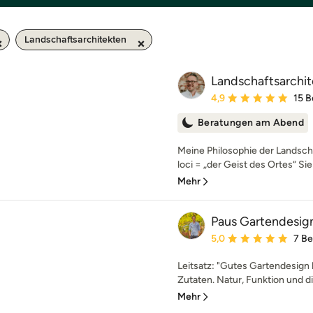
Landschaftsarchitekten
Landschaftsarchit
Durchschnittliche Bewe
4,9
15 
Beratungen am Abend
Meine Philosophie der Landscha
loci = „der Geist des Ortes“ Sie
Mehr
Paus Gartendesig
Durchschnittliche Bewe
5,0
7 B
Leitsatz: "Gutes Gartendesign
Zutaten. Natur, Funktion und di
Mehr