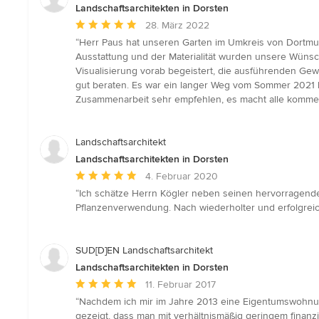
Landschaftsarchitekten in Dorsten
Durchschnittliche
28. März 2022
Bewertung:
“Herr Paus hat unseren Garten im Umkreis von Dortmund 
5
Ausstattung und der Materialität wurden unsere Wünsc
von
Visualisierung vorab begeistert, die ausführenden Gewe
5
gut beraten. Es war ein langer Weg vom Sommer 2021 
Sternen
Zusammenarbeit sehr empfehlen, es macht alle kommende
Landschaftsarchitekt
Landschaftsarchitekten in Dorsten
Durchschnittliche
4. Februar 2020
Bewertung:
“Ich schätze Herrn Kögler neben seinen hervorragenden
5
Pflanzenverwendung. Nach wiederholter und erfolgreic
von
5
Sternen
SUD[D]EN Landschaftsarchitekt
Landschaftsarchitekten in Dorsten
Durchschnittliche
11. Februar 2017
Bewertung:
“Nachdem ich mir im Jahre 2013 eine Eigentumswohnung 
5
gezeigt, dass man mit verhältnismäßig geringem finan