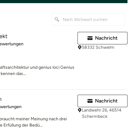
ekt
Nachricht
rtung: 4.9 von 5 Sternen
Bewertungen
58332 Schwelm
ftsarchitektur und genius loci Genius
 kennen das...
n
Nachricht
rtung: 5 von 5 Sternen
ewertungen
Landwehr 26, 46514
Schermbeck
 braucht meiner Meinung nach drei
e Erfüllung der Bedü...