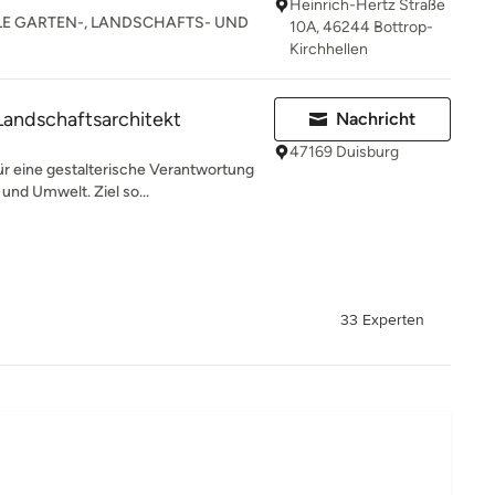
Heinrich-Hertz Straße
LE GARTEN-, LANDSCHAFTS- UND
10A, 46244 Bottrop-
Kirchhellen
andschaftsarchitekt
Nachricht
47169 Duisburg
ür eine gestalterische Verantwortung
nd Umwelt. Ziel so...
33 Experten