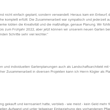
nicht einfach geplant, sondern verwandelt. Heraus kam ein Entwurf, der 
he komplett erfüllt. Die Zusammenarbeit war sympatisch und jederzeit 
rke lobten die Kreativität und die maßhaltige, genaue Planung. Wir fühl
bis zum Frühjahr 2022, aber jetzt können wir unserem neuen Garten 
n Schritte sehr viel leichter.”
 und individuellen Gartenplanungen auch als Landschaftsarchitekt mit 
her Zusammenarbeit in diversen Projekten kann ich Herrn Kögler als Pla
gekauft und kernsaniert hatte, verblieb - wie meist - kein Geld mehr f
ziellen Aufwand und unter teilweiser Einbeziehung des vorhandenen Pfl