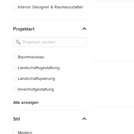
Interior Designer & Raumausstatter
Küchenplanung
Projektart
Landschaftsarchitekten
Armaturen & Sanitärbedarf
Beleuchtung
Baumhausbau
Einbauschränke
Landschaftsgestaltung
Alle anzeigen
Landschaftsplanung
Innenhofgestaltung
Alle anzeigen
Stil
Modern