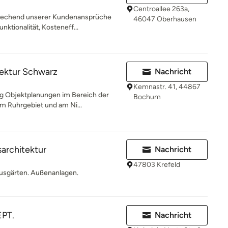
Centroallee 263a,
prechend unserer Kundenansprüche
46047 Oberhausen
ktionalität, Kosteneff...
tektur Schwarz
Nachricht
Kemnastr. 41, 44867
ig Objektplanungen im Bereich der
Bochum
m Ruhrgebiet und am Ni...
sarchitektur
Nachricht
47803 Krefeld
Hausgärten. Außenanlagen.
PT.
Nachricht