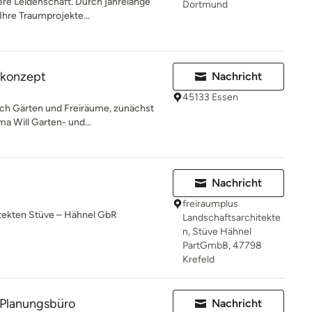
ere Leidenschaft. Durch jahrelange
Dortmund
Ihre Traumprojekte...
konzept
Nachricht
45133 Essen
 ich Gärten und Freiräume, zunächst
a Will Garten- und...
Nachricht
freiraumplus
itekten Stüve – Hähnel GbR
Landschaftsarchitekte
n, Stüve Hähnel
PartGmbB, 47798
Krefeld
n Planungsbüro
Nachricht