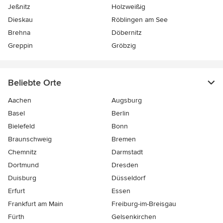
Jeßnitz
Holzweißig
Dieskau
Röblingen am See
Brehna
Döbernitz
Greppin
Gröbzig
Beliebte Orte
Aachen
Augsburg
Basel
Berlin
Bielefeld
Bonn
Braunschweig
Bremen
Chemnitz
Darmstadt
Dortmund
Dresden
Duisburg
Düsseldorf
Erfurt
Essen
Frankfurt am Main
Freiburg-im-Breisgau
Fürth
Gelsenkirchen