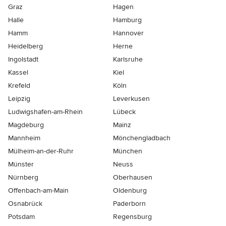
Graz
Hagen
Halle
Hamburg
Hamm
Hannover
Heidelberg
Herne
Ingolstadt
Karlsruhe
Kassel
Kiel
Krefeld
Köln
Leipzig
Leverkusen
Ludwigshafen-am-Rhein
Lübeck
Magdeburg
Mainz
Mannheim
Mönchen­gladbach
Mülheim-an-der-Ruhr
München
Münster
Neuss
Nürnberg
Oberhausen
Offenbach-am-Main
Oldenburg
Osnabrück
Paderborn
Potsdam
Regensburg