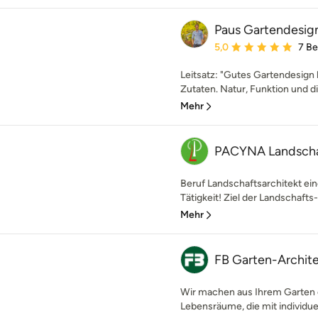
Paus Gartendesig
Durchschnittliche Bewe
5,0
7 B
Leitsatz: "Gutes Gartendesign
Zutaten. Natur, Funktion und di
Mehr
PACYNA Landschaf
Beruf Landschaftsarchitekt eine
Tätigkeit! Ziel der Landschafts- 
Mehr
FB Garten-Archit
Wir machen aus Ihrem Garten e
Lebensräume, die mit individuell