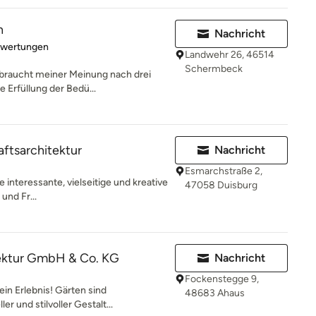
n
Nachricht
rtung: 5 von 5 Sternen
ewertungen
Landwehr 26, 46514
Schermbeck
 braucht meiner Meinung nach drei
e Erfüllung der Bedü...
tsarchitektur
Nachricht
Esmarchstraße 2,
 interessante, vielseitige und kreative
47058 Duisburg
und Fr...
ektur GmbH & Co. KG
Nachricht
Fockenstegge 9,
in Erlebnis! Gärten sind
48683 Ahaus
er und stilvoller Gestalt...