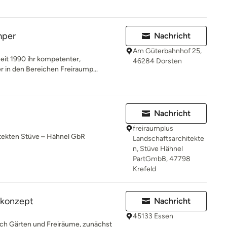
mper
Nachricht
Am Güterbahnhof 25,
eit 1990 ihr kompetenter,
46284 Dorsten
r in den Bereichen Freiraump...
Nachricht
freiraumplus
itekten Stüve – Hähnel GbR
Landschaftsarchitekte
n, Stüve Hähnel
PartGmbB, 47798
Krefeld
konzept
Nachricht
45133 Essen
 ich Gärten und Freiräume, zunächst