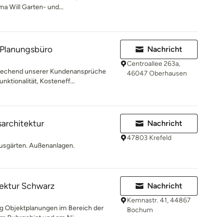
a Will Garten- und...
n Planungsbüro
Nachricht
Centroallee 263a,
prechend unserer Kundenansprüche
46047 Oberhausen
ktionalität, Kosteneff...
sarchitektur
Nachricht
47803 Krefeld
Hausgärten. Außenanlagen.
tektur Schwarz
Nachricht
Kemnastr. 41, 44867
ig Objektplanungen im Bereich der
Bochum