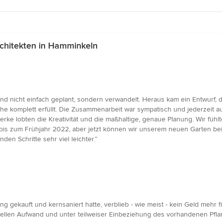
chitekten in Hamminkeln
nicht einfach geplant, sondern verwandelt. Heraus kam ein Entwurf, der 
he komplett erfüllt. Die Zusammenarbeit war sympatisch und jederzeit 
rke lobten die Kreativität und die maßhaltige, genaue Planung. Wir fühl
bis zum Frühjahr 2022, aber jetzt können wir unserem neuen Garten 
n Schritte sehr viel leichter.”
gekauft und kernsaniert hatte, verblieb - wie meist - kein Geld mehr f
ziellen Aufwand und unter teilweiser Einbeziehung des vorhandenen Pfl