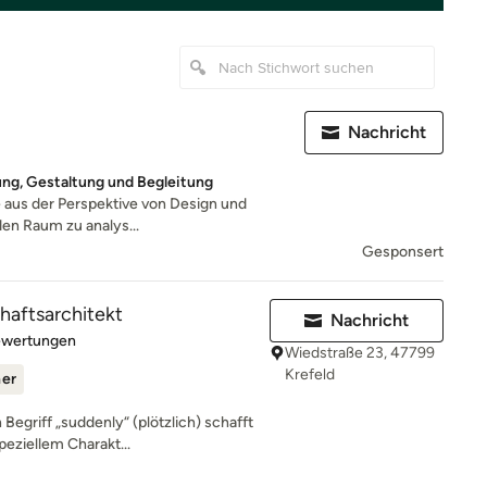
Nachricht
ung, Gestaltung und Begleitung
 aus der Perspektive von Design und
den Raum zu analys...
Gesponsert
aftsarchitekt
Nachricht
rtung: 5 von 5 Sternen
ewertungen
Wiedstraße 23, 47799
Krefeld
ner
Begriff „suddenly“ (plötzlich) schafft
eziellem Charakt...