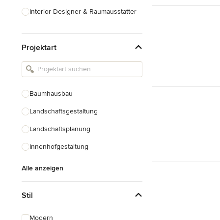
Interior Designer & Raumausstatter
Küchenplanung
Projektart
Landschaftsarchitekten
Armaturen & Sanitärbedarf
Beleuchtung
Baumhausbau
Einbauschränke
Landschaftsgestaltung
Alle anzeigen
Landschaftsplanung
Innenhofgestaltung
Alle anzeigen
Stil
Modern