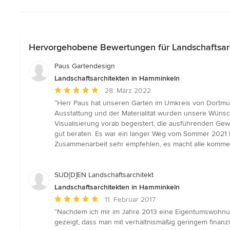
Hervorgehobene Bewertungen für Landschaftsar
Paus Gartendesign
Landschaftsarchitekten in Hamminkeln
Durchschnittliche
28. März 2022
Bewertung:
“Herr Paus hat unseren Garten im Umkreis von Dortmund 
5
Ausstattung und der Materialität wurden unsere Wünsc
von
Visualisierung vorab begeistert, die ausführenden Gewe
5
gut beraten. Es war ein langer Weg vom Sommer 2021 
Sternen
Zusammenarbeit sehr empfehlen, es macht alle kommende
SUD[D]EN Landschaftsarchitekt
Landschaftsarchitekten in Hamminkeln
Durchschnittliche
11. Februar 2017
Bewertung:
“Nachdem ich mir im Jahre 2013 eine Eigentumswohnung 
5
gezeigt, dass man mit verhältnismäßig geringem finan
von