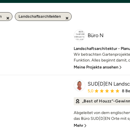
m
Landschaftsarchitekten
Büro N
Landschaftsarchitektur - Plan
Wir betrachten Gartenprojekte
Funktion. Alles beginnt damit, 
Meine Projekte ansehen
SUD[D]EN Landsch
Durchschnittliche Bewe
5,0
8 B
„Best of Houzz“-Gewin
Abgeleitet von dem englischen 
das Büro SUD[D]EN Orte mit sp
Mehr