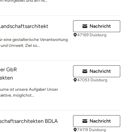
m Ruhrgebiet und am Ni...
andschaftsarchitekt
Nachricht
47169 Duisburg
ür eine gestalterische Verantwortung
nd Umwelt. Ziel so...
ter GbR
Nachricht
tekten
47053 Duisburg
räume ist unsere Aufgabe! Unser
raktive, möglichst...
schaftsarchitekten BDLA
Nachricht
74119 Duisburg